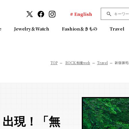
# English
e
Jewelry＆Watch
Fashion＆きもの
Travel
TOP
ROCK 和樂web
Travel
新宿御苑
、出現！「無