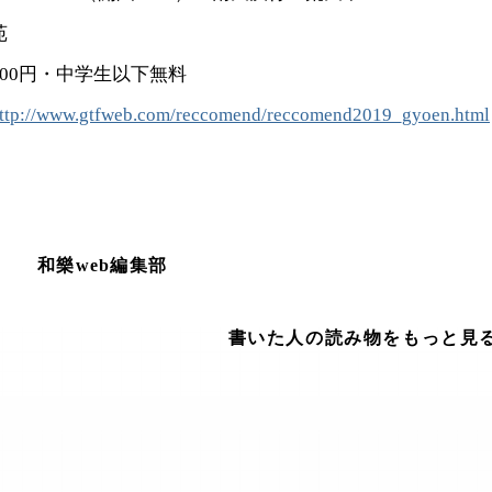
苑
500円・中学生以下無料
ttp://www.gtfweb.com/reccomend/reccomend2019_gyoen.html
和樂web編集部
書いた人の読み物をもっと見