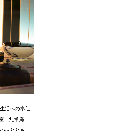
食生活への奉仕
室「無常庵-
人の技ととも