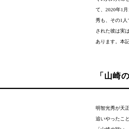
て、2020年
秀も、その1
された彼は実
あります。本
「山崎
明智光秀が天正
追いやったこと