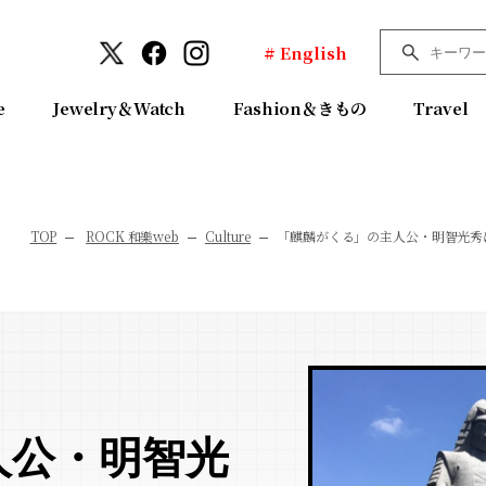
# English
e
Jewelry＆Watch
Fashion＆きもの
Travel
TOP
ROCK 和樂web
Culture
「麒麟がくる」の主人公・明智光秀
人公・明智光