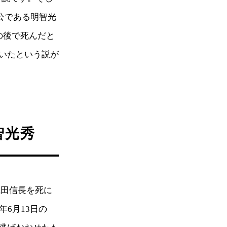
人公である明智光
の後で死んだと
いたという説が
智光秀
織田信長を死に
6月13日の