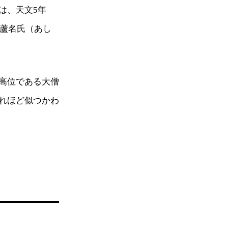
は、天文5年
の蘆名氏（あし
高位である大僧
れほど似つかわ