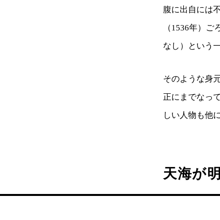
腹に出自には
（1536年）
なし）という
そのような身
正にまでなっ
しい人物も他
天海が