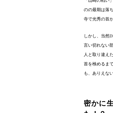
「山崎の戦い
のの最期は落
寺で光秀の首
しかし、当然D
言い切れない
人と取り違え
首を検めるま
も、ありえな
密かに