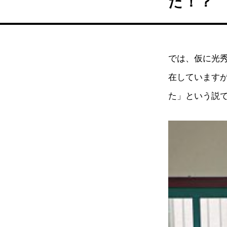
た！？
では、仮に光
在しています
た」という説