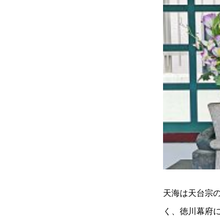
天海は天台宗
く、徳川幕府