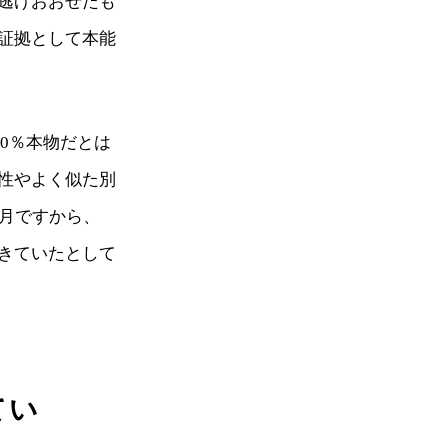
逃げおおせたも
証拠として本能
0％本物だとは
性やよく似た別
7月ですから、
きていたとして
てい