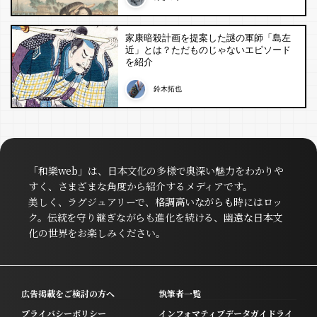
家康暗殺計画を提案した謎の軍師「島左
近」とは？ただものじゃないエピソード
を紹介
鈴木拓也
「和樂web」は、日本文化の多様で奥深い魅力をわかりや
すく、さまざまな角度から紹介するメディアです。
美しく、ラグジュアリーで、格調高いながらも時にはロッ
ク。伝統を守り継ぎながらも進化を続ける、幽遠な日本文
化の世界をお楽しみください。
広告掲載をご検討の方へ
執筆者一覧
プライバシーポリシー
インフォマティブデータガイドライ