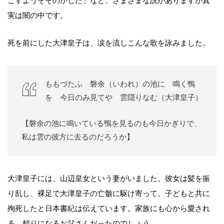
こすようそそのかした」など、さまざまな説がありますが真
実は闇の中です。
死を前にした大津皇子は、涙を流しこんな歌を詠みました。
ももづたふ 磐余（いわれ）の池に 鳴く鴨
を 今日のみ見てや 雲隠りなむ（大津皇子）
【磐余の池に鳴いている鴨を見るのも今日かぎりで、
私は雲の彼方に去るのだろうか】
大津皇子には、山辺皇女という妻がいました。彼女は髪を振
り乱し、裸足で大津皇子の亡骸に駆け寄って、子どもと共に
殉死したと日本書紀は伝えています。家族にも心から愛され
る、頼りになるお父さんだったのでしょう。