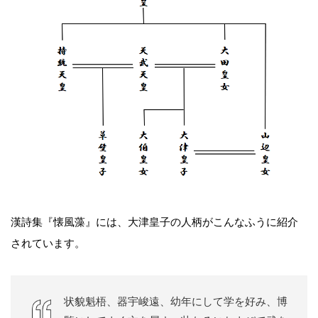
漢詩集『懐風藻』には、大津皇子の人柄がこんなふうに紹介
されています。
状貌魁梧、器宇峻遠、幼年にして学を好み、博