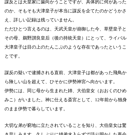
謀反とは天皇家に歯向かうことですが、具体的に何があった
のか、そもそも大津皇子が本当に謀反を企てたのかどうかさ
え、詳しい記録は残っていません。
ただひとつ言えるのは、天武天皇が崩御した今、草壁皇子と
その母、鵜野讃良皇后（後の持統天皇）にとって、ライバル
大津皇子は目の上のたんこぶのような存在であったというこ
とです。
謀反の疑いで逮捕される直前、大津皇子は都があった飛鳥か
ら険しい山を超えて、ひそかに伊勢神宮へ向かいます。
伊勢には、同じ母から生まれた姉、大伯皇女（おおくのひめ
みこ）がいました。神に仕える斎宮として、12年前から独身
のまま伊勢で暮らしています。
大切な弟が窮地に立たされていることを知り、大伯皇女は驚
き悲しみます。久しぶりに姉弟水入らずで語り明かした再会