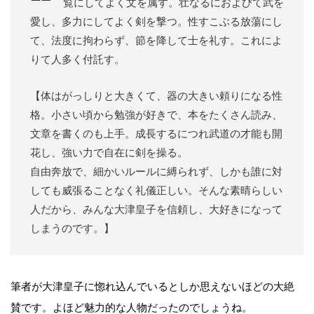
覧にしてよく文を属す。壮なるにおよびて武を
愛し、多力にしてよく剣を撃つ。性すこぶる放蕩にし
て、法度に拘わらず、節を降して士を礼す。これによ
りて人多く付託す。
【体はがっしりと大きくて、器の大きい頼りになる性
格。小さい頃から勉強が好きで、本をたくさん読み、
文章を書くのも上手。成長するにつれ武道の才能も開
花し、強い力で自在に剣を操る。
自由奔放で、細かいルールに縛られず、しかも誰に対
しても威張ることなく礼儀正しい。そんな素晴らしい
人だから、みんな大津皇子を信頼し、大好きになって
しまうのです。】
筆者が大津皇子に惚れ込んでいるとしか思えないほどの大絶
賛です。よほど魅力的な人物だったのでしょうね。