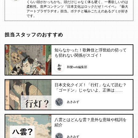
くらい頭がかっちかち。頭だけじゃなく体も硬く、一番欲しいのは
柔軟性。音声コンテンツ『日本文化はロックだぜ！ベイベ』『藝大
アートプラザラヂオ』担当。ポテチと噛みごたえのあるグミが好き
です。
担当スタッフのおすすめ
知らなかった！歌舞伎と浮世絵の切って
も切れない関係がスゴイ！
和樂web編集部
日本文化クイズ！「行灯」なんて読む？
「ゴードン」じゃないよ、正体は……
あきみず
八雲とはどんな雲？意外な意味や枕詞を
紹介
あきみず