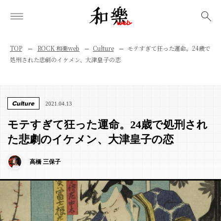
検索
TOP
ROCK 和樂web
Culture
モテすぎて狂った運命。24歳で
処刑された悲劇のイケメン、大津皇子の恋
Culture
2021.04.13
モテすぎて狂った運命。24歳で処刑され
た悲劇のイケメン、大津皇子の恋
高橋 三保子