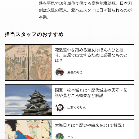
熱を平気で10年単位で保てる高性能魔法瓶。日本刀
剣は永遠の恋人。愛ハムスターに日々齧られるのが
本業。
担当スタッフのおすすめ
花魁道中を踏める遊女はほんのひと握
り。吉原で出世するために必要なものと
は？
麻生のりこ
国宝・松本城とは？歴代城主や天守・伝
説や見どころ概要など解説
圧女くろりん
大晦日とは？歴史や由来を3分で解説！
ニシ