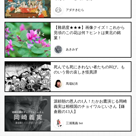
アダチきむら
【難易度★★★】画像クイズ！これから
見頃のこの花は何？ヒントは東北の銘
菓！
あきみず
死んでも死にきれない者たちの叫び。も
のいう骨の哀しき怪異譚
馬場紀衣
源頼朝の恩人の1人！たかお鷹演じる岡崎
義実は相模国のチョイワルじいさん【鎌
倉殿の13人】
三浦胤義 bot