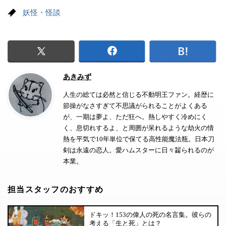
妖怪・怪談
あきみず
人生の総ては必然と信じる不動明王ファン。経歴に
節操がなさすぎて不思議がられることがよくある
が、一期は夢よ、ただ狂へ。熱しやすく冷めにく
く、息切れするよ、と周囲が呆れるような劫火の情
熱を平気で10年単位で保てる高性能魔法瓶。日本刀
剣は永遠の恋人。愛ハムスターに日々齧られるのが
本業。
担当スタッフのおすすめ
ドキッ！153の偉人の死の名言集。彼らの
考える「生と死」とは？