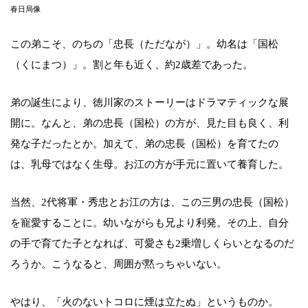
春日局像
この弟こそ、のちの「忠長（ただなが）」。幼名は「国松
（くにまつ）」。割と年も近く、約2歳差であった。
弟の誕生により、徳川家のストーリーはドラマティックな展
開に。なんと、弟の忠長（国松）の方が、見た目も良く、利
発な子だったとか。加えて、弟の忠長（国松）を育てたの
は、乳母ではなく生母。お江の方が手元に置いて養育した。
当然、2代将軍・秀忠とお江の方は、この三男の忠長（国松）
を寵愛することに。幼いながらも兄より利発。その上、自分
の手で育てた子となれば、可愛さも2乗増しくらいとなるのだ
ろうか。こうなると、周囲が黙っちゃいない。
やはり、「火のないトコロに煙は立たぬ」というものか。