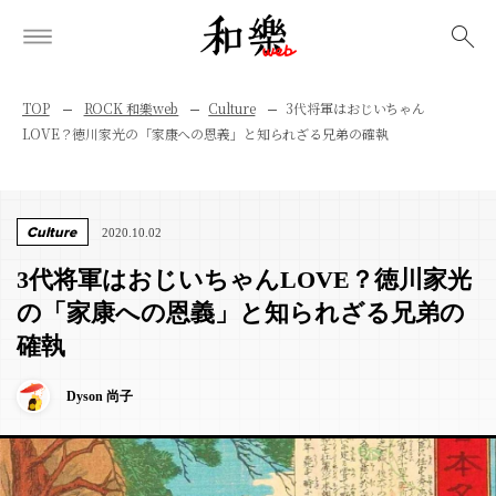
検索
TOP
ROCK 和樂web
Culture
3代将軍はおじいちゃん
LOVE？徳川家光の「家康への恩義」と知られざる兄弟の確執
Culture
2020.10.02
3代将軍はおじいちゃんLOVE？徳川家光
の「家康への恩義」と知られざる兄弟の
確執
Dyson 尚子