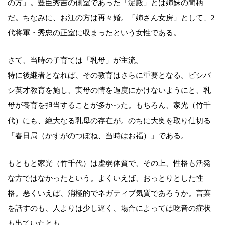
の方」。豊臣秀吉の側室であった「淀殿」とは姉妹の間柄
だ。ちなみに、お江の方は再々婚。「姉さん女房」として、2
代将軍・秀忠の正室に収まったという女性である。
さて、当時の子育ては「乳母」が主流。
特に後継者となれば、その教育はさらに重要となる。ビシバ
シ英才教育を施し、実母の情を過度にかけないようにと、乳
母が養育を担当することが多かった。もちろん、家光（竹千
代）にも、絶大なる乳母の存在が。のちに大奥を取り仕切る
「春日局（かすがのつぼね、当時はお福）」である。
もともと家光（竹千代）は虚弱体質で、その上、性格も活発
な方ではなかったという。よくいえば、おっとりとした性
格。悪くいえば、消極的でネガティブ気質であろうか。言葉
を話すのも、人よりは少し遅く、場合によっては吃音の症状
も出ていたとも。