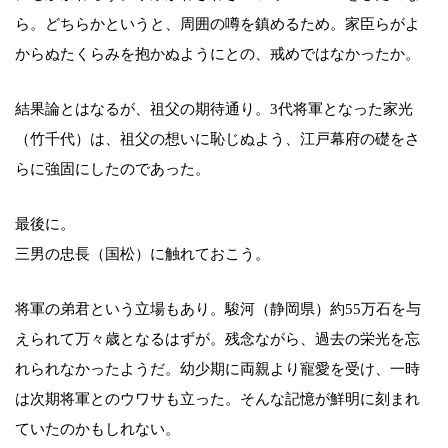
ら。どちらかというと、周囲の噂を鎮めるため。家臣らがよ
からぬたくらみを抱かぬようにとの、戒めではなかったか。
結果論とはなるが、祖父の期待通り。3代将軍となった家光
（竹千代）は、祖父の想いに恥じぬよう、江戸幕府の礎をさ
らに強固にしたのであった。
最後に。
三男の忠長（国松）に触れておこう。
将軍の弟君という立場もあり。駿河（静岡県）約55万石を与
えられて万々歳となるはずが。残念ながら、過去の栄光を忘
れられなかったようだ。幼少期に両親より寵愛を受け、一時
は次期将軍とのウワサも立った。そんな記憶が鮮明に刻まれ
ていたのかもしれない。