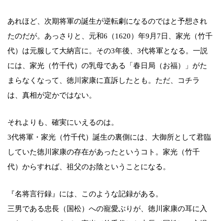
あれほど、次期将軍の誕生が逆転劇になるのではと予想され
たのだが。あっさりと、元和6（1620）年9月7日、家光（竹千
代）は元服して大納言に。その3年後、3代将軍となる。一説
には、家光（竹千代）の乳母である「春日局（お福）」がた
まらなくなって、徳川家康に直訴したとも。ただ、コチラ
は、真相が定かではない。
それよりも、確実にいえるのは。
3代将軍・家光（竹千代）誕生の裏側には、大御所として君臨
していた徳川家康の存在があったというコト。家光（竹千
代）からすれば、祖父のお陰ということになる。
『名将言行録』には、このような記録がある。
三男である忠長（国松）への寵愛ぶりが、徳川家康の耳に入