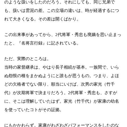
のような扱いをしたのだろう。それにしても、同じ兄弟で
も、扱いは雲泥の差。この立場の違いは、時が経過するにつ
れて大きくなる。その差は開くばかり。
この出来事があってから、2代将軍・秀忠も廃嫡を思い止まっ
たと、『名将言行録』に記されている。
ただ、実際のところは。
当時の家督継承は、やはり長子相続が基本。一族間で、いら
ぬ怨恨の種をまかぬようにと誰もが思うもの。つまり、よほ
どの欠格者でない限り、順当にいけば、次男の家光（竹千
代）が次期将軍で決まりだろう。2代将軍・秀忠も、さすが
に、そこは理解していたはず。家光（竹千代）が家康の幼名
を使っていたコトがその証拠。
にもかかわらず。家康がわざわざパフォーマンスをしたのな