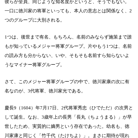
彼らが全員、同じような知名度かというと、そうでもない。
一口に徳川家の将軍といっても、本人の意志とは関係なく、2
つのグループに大別される。
1つは、後世まで有名、もちろん、名前のみならず施策まで誰
もが知っているメジャー将軍グループ。片やもう1つは、名前
の読み方も分からない、いや、そもそも名前すら知らないよ
うなマイナー将軍グループ。
さて、このメジャー将軍グループの中で、徳川家康の次に有
名なのが、3代将軍、徳川家光である。
慶長9（1604）年7月17日、2代将軍秀忠（ひでただ）の次男と
して誕生。なお、3歳年上の長男「長丸（ちょうまる）」が早
世したため、実質的に嫡男という存在であった。幼名も、徳
川家康と同じく「竹千代（たけちよ）」。まさに期待が現れ