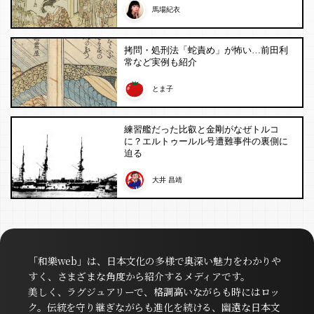
馬場紀衣
拷問・処刑法「蛇責め」が怖い…前田利
常など実例も紹介
とま子
練習艦だった比叡と金剛がなぜトルコ
に？エルトゥールル号遭難事件の裏側に
迫る
大井 昌靖
「和樂web」は、日本文化の多様で奥深い魅力をわかりや
すく、さまざまな角度から紹介するメディアです。
美しく、ラグジュアリーで、格調高いながらも時にはロッ
ク。伝統を守り継ぎながらも進化を続ける、幽遠な日本文