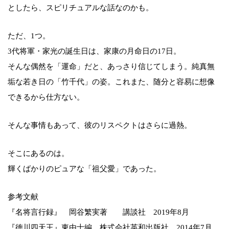
としたら、スピリチュアルな話なのかも。
ただ、1つ。
3代将軍・家光の誕生日は、家康の月命日の17日。
そんな偶然を「運命」だと、あっさり信じてしまう。純真無
垢な若き日の「竹千代」の姿。これまた、随分と容易に想像
できるから仕方ない。
そんな事情もあって、彼のリスペクトはさらに過熱。
そこにあるのは。
輝くばかりのピュアな「祖父愛」であった。
参考文献
『名将言行録』 岡谷繁実著 講談社 2019年8月
『徳川四天王』東由士編 株式会社英和出版社 2014年7月