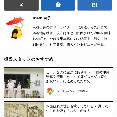
Dyson 尚子
京都出身のフリーライター。北海道から九州まで日
本各地を移住。現在は海と山に囲まれた海鮮が美味
しい町で、やはり馬車馬の如く執筆中。歴史（特に
戦国史）、社寺参詣、職人インタビューが得意。
担当スタッフのおすすめ
ビールなのに健康に良さそう！6種の沖縄
野草を使用した「ムイヌグスージ（森の
お祝い）」に込められたもの
ルッぱらかなえ（小林加苗）
水面はあの世とも繋がっている？ 見えな
いものを映す「水鏡」の魔力