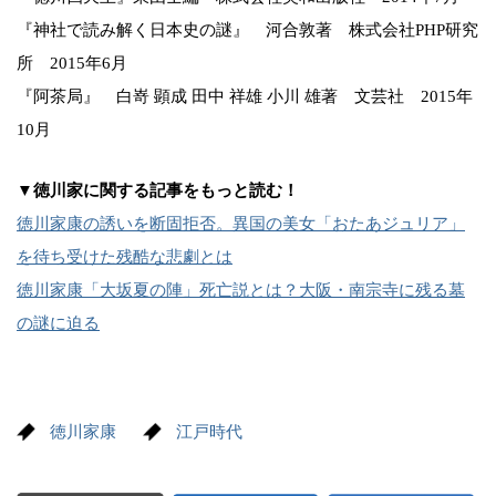
『神社で読み解く日本史の謎』 河合敦著 株式会社PHP研究
所 2015年6月
『阿茶局』 白嵜 顕成 田中 祥雄 小川 雄著 文芸社 2015年
10月
▼徳川家に関する記事をもっと読む！
徳川家康の誘いを断固拒否。異国の美女「おたあジュリア」
を待ち受けた残酷な悲劇とは
徳川家康「大坂夏の陣」死亡説とは？大阪・南宗寺に残る墓
の謎に迫る
徳川家康
江戸時代