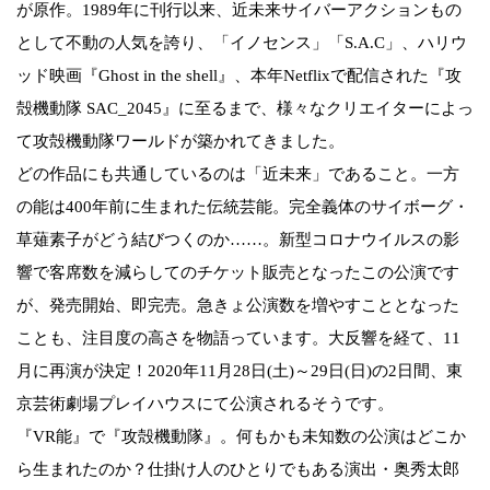
が原作。1989年に刊行以来、近未来サイバーアクションもの
として不動の人気を誇り、「イノセンス」「S.A.C」、ハリウ
ッド映画『Ghost in the shell』、本年Netflixで配信された『攻
殻機動隊 SAC_2045』に至るまで、様々なクリエイターによっ
て攻殻機動隊ワールドが築かれてきました。
どの作品にも共通しているのは「近未来」であること。一方
の能は400年前に生まれた伝統芸能。完全義体のサイボーグ・
草薙素子がどう結びつくのか……。新型コロナウイルスの影
響で客席数を減らしてのチケット販売となったこの公演です
が、発売開始、即完売。急きょ公演数を増やすこととなった
ことも、注目度の高さを物語っています。大反響を経て、11
月に再演が決定！2020年11月28日(土)～29日(日)の2日間、東
京芸術劇場プレイハウスにて公演されるそうです。
『VR能』で『攻殻機動隊』。何もかも未知数の公演はどこか
ら生まれたのか？仕掛け人のひとりでもある演出・奥秀太郎