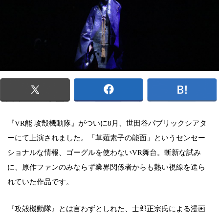
『VR能 攻殻機動隊』がついに8月、世田谷パブリックシアタ
ーにて上演されました。「草薙素子の能面」というセンセー
ショナルな情報、ゴーグルを使わないVR舞台。斬新な試み
に、原作ファンのみならず業界関係者からも熱い視線を送ら
れていた作品です。
『攻殻機動隊』とは言わずとしれた、士郎正宗氏による漫画