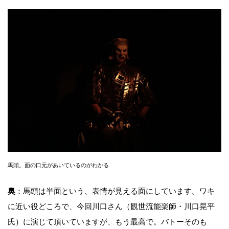
馬頭。面の口元があいているのがわかる
奥
：馬頭は半面という、表情が見える面にしています。ワキ
に近い役どころで、今回川口さん（観世流能楽師・川口晃平
氏）に演じて頂いていますが、もう最高で。バトーそのも