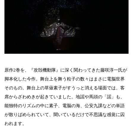
原作2巻を、『攻殻機動隊』に深く関わってきた藤咲淳一氏が
脚本化した今作。舞台上を舞う粒子の数々はまさに電脳世界
そのもの。舞台上の草薙素子がすうっと消える場面では、客
席からざわめきが起きていました。地謡や馬頭の「謡」も、
能独特のリズムの中に素子、電脳の海、公安九課などの単語
が散りばめられていて、聞いているだけで不思議な感覚に囚
われます。