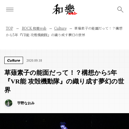
検索
TOP
ROCK 和樂web
Culture
草薙素子の能面だって！？構想
から5年『VR能 攻殻機動隊』の織り成す夢幻の世界
Culture
2020.09.18
草薙素子の能面だって！？構想から5年
『VR能 攻殻機動隊』の織り成す夢幻の世
界
宇野なおみ