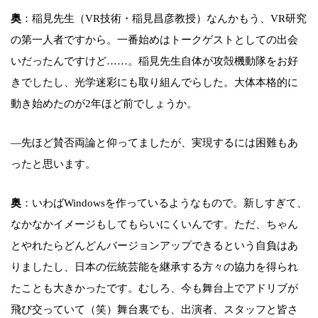
奥
：稲見先生（VR技術・稲見昌彦教授）なんかもう、VR研究
の第一人者ですから。一番始めはトークゲストとしての出会
いだったんですけど……。稲見先生自体が攻殻機動隊をお好
きでしたし、光学迷彩にも取り組んでらした。大体本格的に
動き始めたのが2年ほど前でしょうか。
―先ほど賛否両論と仰ってましたが、実現するには困難もあ
ったと思います。
奥
：いわばWindowsを作っているようなもので。新しすぎて、
なかなかイメージもしてもらいにくいんです。ただ、ちゃん
とやれたらどんどんバージョンアップできるという自負はあ
りましたし、日本の伝統芸能を継承する方々の協力を得られ
たことも大きかったです。むしろ、今も舞台上でアドリブが
飛び交っていて（笑）舞台裏でも、出演者、スタッフと皆さ