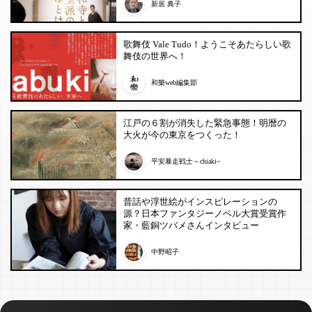
新居 典子
歌舞伎 Vale Tudo！ようこそあたらしい歌
舞伎の世界へ！
和樂web編集部
江戸の６割が消失した緊急事態！明暦の
大火が今の東京をつくった！
平安暴走戦士～chiaki~
昔話や浮世絵がインスピレーションの
源？日本ファンタジーノベル大賞受賞作
家・藍銅ツバメさんインタビュー
中野昭子