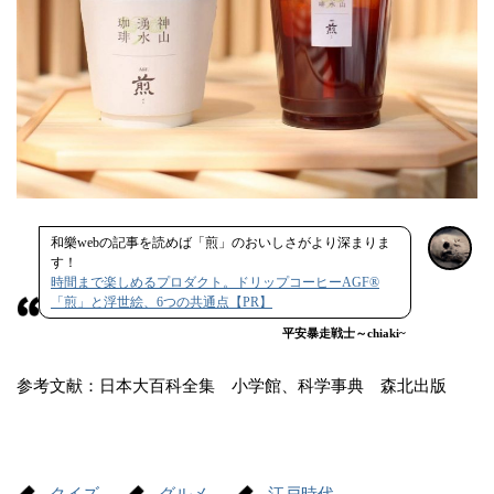
和樂webの記事を読めば「煎」のおいしさがより深まりま
す！
時間まで楽しめるプロダクト。ドリップコーヒーAGF®
「煎」と浮世絵、6つの共通点【PR】
平安暴走戦士～chiaki~
参考文献：日本大百科全集 小学館、科学事典 森北出版