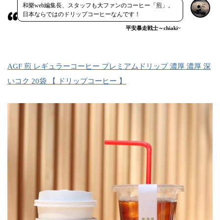
和樂web編集長、スタッフも大ファンのコーヒー「煎」。
日本ならではのドリップコーヒーなんです！
平安暴走戦士～chiaki~
AGF 煎 レギュラーコーヒー プレミアムドリップ 濃厚 濃厚 深
いコク 20袋 【 ドリップコーヒー 】