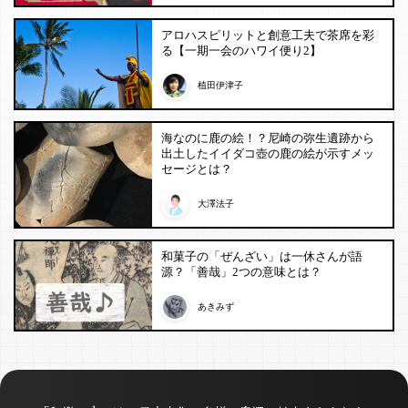
アロハスピリットと創意工夫で茶席を彩
る【一期一会のハワイ便り2】
植田伊津子
海なのに鹿の絵！？尼崎の弥生遺跡から
出土したイイダコ壺の鹿の絵が示すメッ
セージとは？
大澤法子
和菓子の「ぜんざい」は一休さんが語
源？「善哉」2つの意味とは？
あきみず