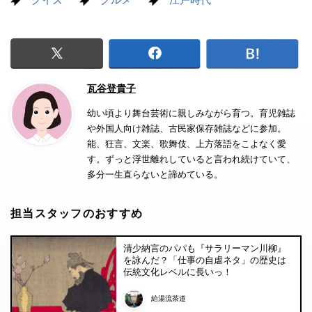
クイズ
グルメ
江戸時代
瓦谷登貴子
幼い頃より舞台芸術に親しみながら育つ。育児雑誌
や外国人向け雑誌、古民家保存雑誌などに参加。
能、狂言、文楽、歌舞伎、上方落語をこよなく愛
す。ずっと浮世離れしていると言われ続けていて、
多分一生直らないと諦めている。
担当スタッフのおすすめ
清少納言のパパも『サラリーマン川柳』
を詠んだ？「仕事の自虐ネタ」の歴史は
伝統文化レベルに長いっ！
給湯流茶道