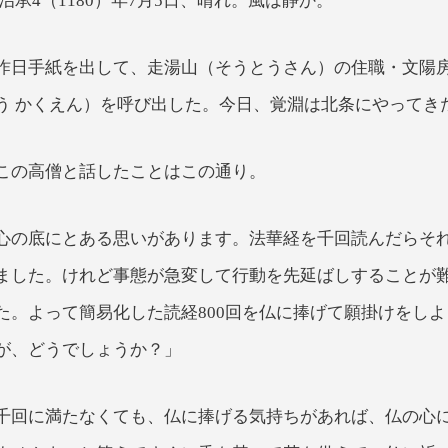
治承4（1180）年7月5日、晴れ。風は静か。
昨日手紙を出して、走湯山（そうとうさん）の住職・文陽
う かくえん）を呼び出した。今日、覚淵は北条にやってき
この高僧と話したことはこの通り。
心の底にとある思いがあります。法華経を千回読んだらそ
ました。けれど事態が急変して行動を先延ばしすることが
た。よって簡易化した読経800回を仏に捧げて願掛けをし
が、どうでしょうか？」
千回に満たなくても、仏に捧げる気持ちがあれば、仏の心