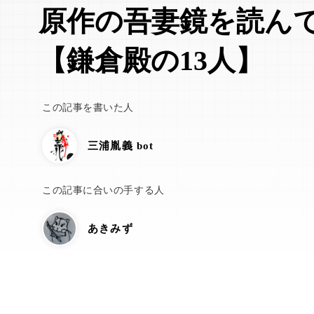
原作の吾妻鏡を読ん
【鎌倉殿の13人】
この記事を書いた人
三浦胤義 bot
この記事に合いの手する人
あきみず