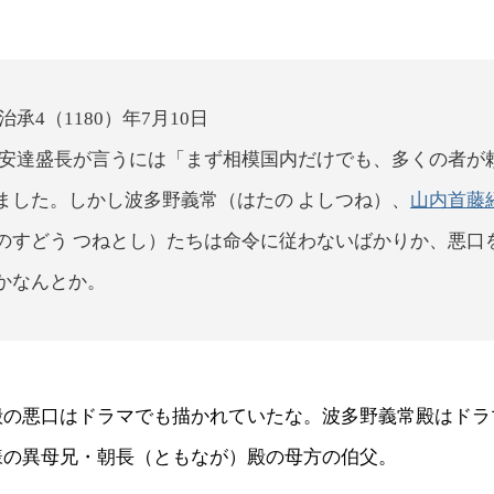
治承4（1180）年7月10日
安達盛長が言うには「まず相模国内だけでも、多くの者が
ました。しかし波多野義常（はたの よしつね）、
山内首藤
のすどう つねとし）たちは命令に従わないばかりか、悪口
かなんとか。
殿の悪口はドラマでも描かれていたな。波多野義常殿はドラ
様の異母兄・朝長（ともなが）殿の母方の伯父。