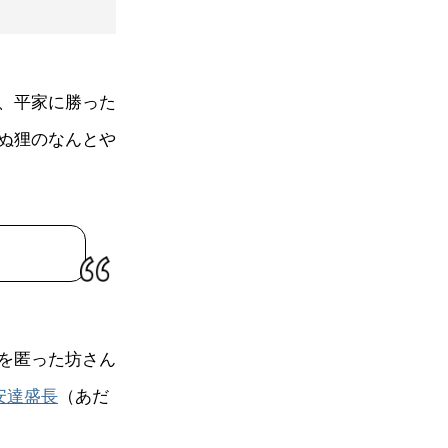
、平家に勝った
ぬ狸のなんとや
を匿った坊さん
安達盛長
（あだ