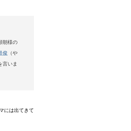
頼朝様の
経俊
（や
を言いま
マには出てきて