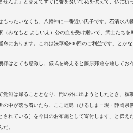
ませんよ」と答えてすぐに香を焚いて花を供えて、仏に祈
はもったいなくも、八幡神に一番近い氏子です。石清水八
家（みなもと よしいえ）公の血を受け継いで、武士たちを
運命にあります。これは法華経800回のご利益です」とか
朝様はとても感激し、儀式を終えると藤原邦通を通してお
て覚淵は帰ることとなり、門の外に出ようとしたとき、頼
世の中が落ち着いたら、ここ蛭島（ひるしま＝現・静岡県
とされている）を今日のお布施として寄付します」と伝え
んだ。