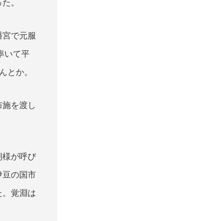
った。
幡宮で元服
率いて平
なんとか。
布施を渡し
朝様が呼び
伊豆の国市
た。覚淵は