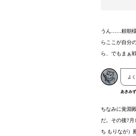
うん……頼朝
らここが自分
ら、でもまぁ
よく
あきみ
ちなみに覚淵
だ。その後7月
ち もりなが）