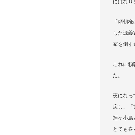
にはなり
「頼朝様
した源義
家を倒す
これに頼
た。
夜になっ
戻し、「
蛭ヶ小島
とても喜