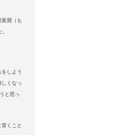
房覚淵（も
た。
れをしよう
難しくなっ
ようと思っ
に背くこと