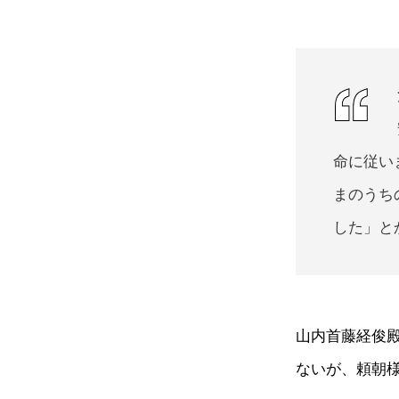
命に従い
まのうち
した」と
山内首藤経俊
ないが、頼朝