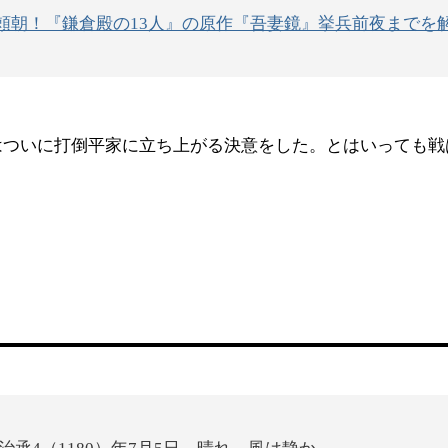
頼朝！『鎌倉殿の13人』の原作『吾妻鏡』挙兵前夜までを
はついに打倒平家に立ち上がる決意をした。とはいっても戦