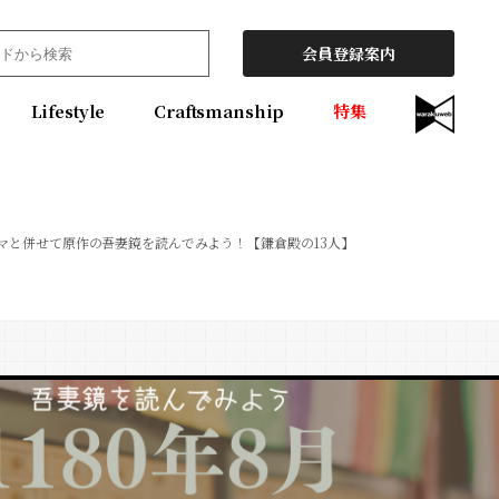
会員登録案内
Lifestyle
Craftsmanship
特集
マと併せて原作の吾妻鏡を読んでみよう！【鎌倉殿の13人】