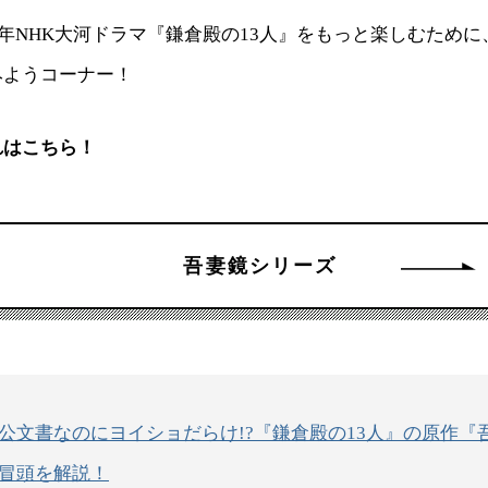
2）年NHK大河ドラマ『鎌倉殿の13人』をもっと楽しむため
みようコーナー！
れはこちら！
吾妻鏡シリーズ
公文書なのにヨイショだらけ!?『鎌倉殿の13人』の原作『
冒頭を解説！