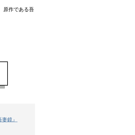
に、原作である吾
吾妻鏡』