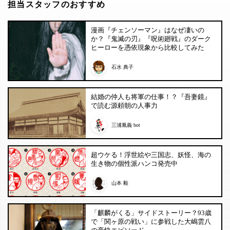
担当スタッフのおすすめ
漫画『チェンソーマン』はなぜ凄いの
か？『鬼滅の刃』『呪術廻戦』のダーク
ヒーローを憑依現象から比較してみた
石水 典子
結婚の仲人も将軍の仕事！？『吾妻鏡』
で読む源頼朝の人事力
三浦胤義 bot
超ウケる！浮世絵や三国志、妖怪、海の
生き物の個性派ハンコ発売中
山本 毅
「麒麟がくる」サイドストーリー？93歳
で「関ヶ原の戦い」に参戦した大嶋雲八