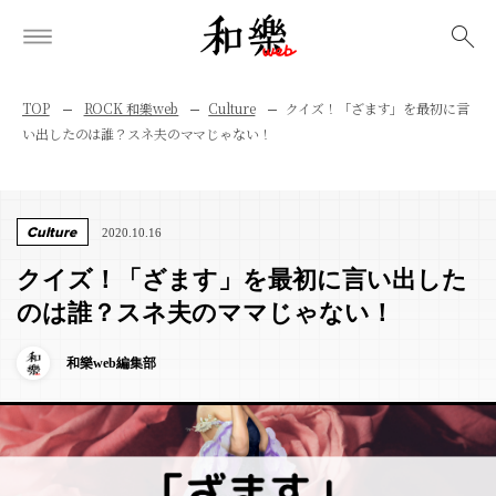
検索
TOP
ROCK 和樂web
Culture
クイズ！「ざます」を最初に言
い出したのは誰？スネ夫のママじゃない！
Culture
2020.10.16
クイズ！「ざます」を最初に言い出した
のは誰？スネ夫のママじゃない！
和樂web編集部