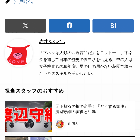
江戸時代
赤井ふんどし
「下ネタは人類の共通言語だ」をモットーに、下ネ
タを通して日本の歴史の面白さを伝える。中の人は
女子校育ちの耳年増。男の目の届かない花園で培っ
た下ネタスキルを活かしたい。
担当スタッフのおすすめ
天下無双の槍の名手！『どうする家康』
渡辺守綱の実像と生涯
辻 明人