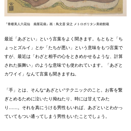
『青楼美人六花仙 扇屋花扇』画：鳥文斎 栄之 メトロポリタン美術館蔵
最近「あざとい」という言葉をよく聞きます。もともと「ち
ょっとズルイ」とか「たちが悪い」という意味をもつ言葉で
すが、最近は「わざと相手の心をときめかせるような、計算
された振舞い」のような意味でも使われています。「あざと
カワイイ」なんて言葉も聞きますね。
「手」とは、そんな“あざとい”テクニックのこと。お客を繋
ぎとめるために泣いたり拗ねたり、時には甘えてみた
り……。それを真にうける男性もいれば、あざといとわかっ
ていてもつい通ってしまう男性もいたことでしょう。