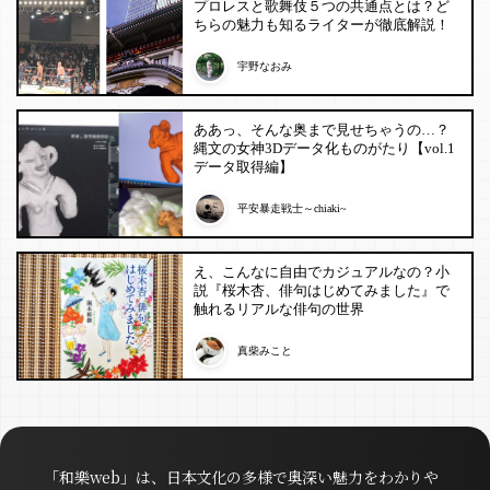
プロレスと歌舞伎５つの共通点とは？ど
ちらの魅力も知るライターが徹底解説！
宇野なおみ
ああっ、そんな奥まで見せちゃうの…？
縄文の女神3Dデータ化ものがたり【vol.1
データ取得編】
平安暴走戦士～chiaki~
え、こんなに自由でカジュアルなの？小
説『桜木杏、俳句はじめてみました』で
触れるリアルな俳句の世界
真柴みこと
「和樂web」は、日本文化の多様で奥深い魅力をわかりや