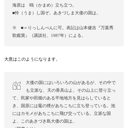
海原は 鴎（かまめ）立ち立つ。
■怜（うま）し国ぞ。あきづしま大倭の国は。
※ ■＝りっしんべんに可。表記は山本健吉『万葉秀
歌鑑賞』（講談社、1987年）による。
大意はこのようになります。
大倭の国にはいろいろの山があるが、その中で
も立派な、天の香具山よ。その山上に登り立っ
て、民家や田畑のある平地地方を見はらしていると
き、国原には竈の煙があちこちに立ち登っている。池
にはカモメがあちこちに飛び交っている。立派な国
よ、このあきづき島大倭の国は。