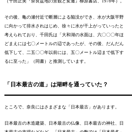
（千田正美『奈良盆地の景観と変遷』柳原書店、1978年）。
その後、亀の瀬付近で断層による陥没ができ、水が大阪平野
に向かって排水されはじめ、徐々に水が干上がっていったと
考えられており、千田氏は「大和湖の水面は、六〇〇〇年ほ
どまえには七〇メートルの辺であったが、その後、だんだん
低下して、二五〇〇年以前には、五〇メートル辺まで低下す
るに至った」（同書）と推測しています。
「日本最古の道」は湖畔を通っていた？
ところで、奈良にはさまざまな「日本最古」があります。
日本最古の木造建築、日本最古の仏像、日本最古の神社、日
本最古の市場などなど。「日本最古」の数では「日本最多」