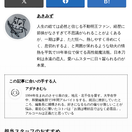
あきみず
人生の総ては必然と信じる不動明王ファン。経歴に
節操がなさすぎて不思議がられることがよくある
が、一期は夢よ、ただ狂へ。熱しやすく冷めにく
く、息切れするよ、と周囲が呆れるような劫火の情
熱を平気で10年単位で保てる高性能魔法瓶。日本刀
剣は永遠の恋人。愛ハムスターに日々齧られるのが
本業。
この記事に合いの手する人
アダチきむら
1994年生まれのさそり座の女。地元・北千住を愛す。大学在学
中、和樂編集部で3年間アルバイトをする。就活に挫折していたと
ころ、編集長に捕獲される。好きになるものの偏りが激しいことが
悩み。最近心に響いたコトバは「お酒は嗜好品ではなく必需品」。
アルコールは正義だと思っている
担当スタッフのおすすめ