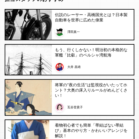
伝説のレーサー・高橋国光とは？日本製
自動車を世界に広めた偉業
澤田真一
もう、行くしかない！明治初の本格的な
軍艦「比叡」のペルシャ湾航海
大井 昌靖
将軍の”夜の生活”は監視役がいたってホ
ント？大奥の床入りルールがめんどくさ
い！
瓦谷登貴子
着物初心者でも簡単「帯結ばない帯結
び」基本のやり方・かわいいアレンジを
解説！