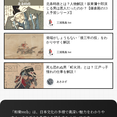
北条時政とは？人物解説！坂東彌十郎演
じる男は悪人だったのか？【鎌倉殿の13
人予習シリーズ】
三浦胤義 bot
発端がしょうもない「後三年の役」をわ
かりやすく解説
三浦胤義 bot
死も恐れぬ男「町火消」とは？ 江戸っ子
憧れの仕事を解説！
あきみず
「和樂web」は、日本文化の多様で奥深い魅力をわかりや