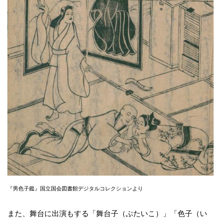
『男色子鑑』国立国会図書館デジタルコレクションより
また、舞台に出演もする「舞台子（ぶたいこ）」「色子（い