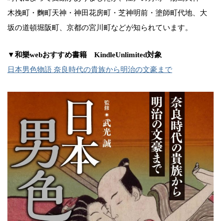
木挽町・麴町天神・神田花房町・芝神明前・塗師町代地、大
坂の道頓堀阪町、京都の宮川町などが知られています。
▼和樂webおすすめ書籍 KindleUnlimited対象
日本男色物語 奈良時代の貴族から明治の文豪まで