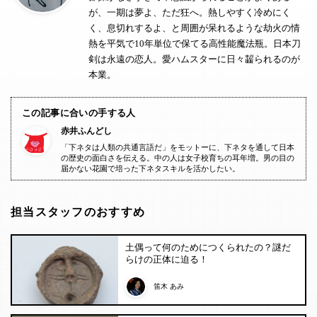
が、一期は夢よ、ただ狂へ。熱しやすく冷めにく
く、息切れするよ、と周囲が呆れるような劫火の情
熱を平気で10年単位で保てる高性能魔法瓶。日本刀
剣は永遠の恋人。愛ハムスターに日々齧られるのが
本業。
この記事に合いの手する人
赤井ふんどし
「下ネタは人類の共通言語だ」をモットーに、下ネタを通して日本
の歴史の面白さを伝える。中の人は女子校育ちの耳年増。男の目の
届かない花園で培った下ネタスキルを活かしたい。
担当スタッフのおすすめ
土偶って何のためにつくられたの？謎だ
らけの正体に迫る！
笛木 あみ