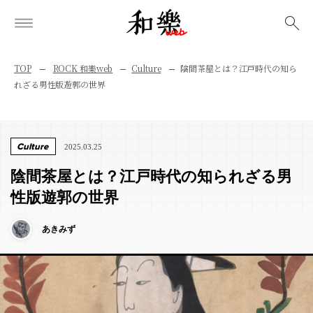
検索
TOP
ROCK 和樂web
Culture
陰間茶屋とは？江戸時代の知ら
れざる男性版遊郭の世界
Culture
2025.03.25
陰間茶屋とは？江戸時代の知られざる男
性版遊郭の世界
あきみず