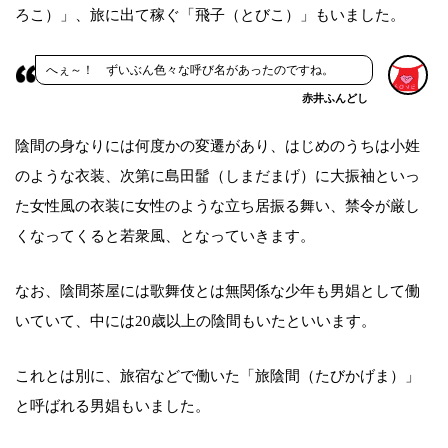
ろこ）」、旅に出て稼ぐ「飛子（とびこ）」もいました。
へぇ～！ ずいぶん色々な呼び名があったのですね。
赤井ふんどし
陰間の身なりには何度かの変遷があり、はじめのうちは小姓
のような衣装、次第に島田髷（しまだまげ）に大振袖といっ
た女性風の衣装に女性のような立ち居振る舞い、禁令が厳し
くなってくると若衆風、となっていきます。
なお、陰間茶屋には歌舞伎とは無関係な少年も男娼として働
いていて、中には20歳以上の陰間もいたといいます。
これとは別に、旅宿などで働いた「旅陰間（たびかげま）」
と呼ばれる男娼もいました。