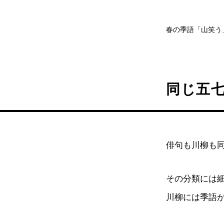
春の季語「山笑う
同じ五
俳句も川柳も
その分類には
川柳には季語