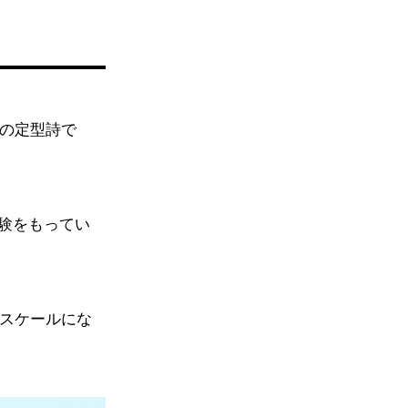
自の定型詩で
験をもってい
なスケールにな