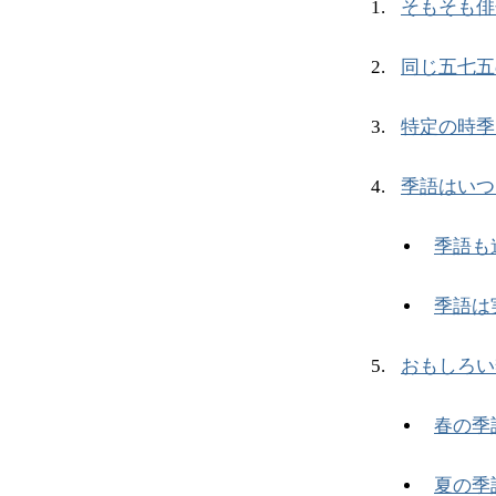
そもそも俳
同じ五七五
特定の時季
季語はいつ
季語も
季語は
おもしろい
春の季
夏の季