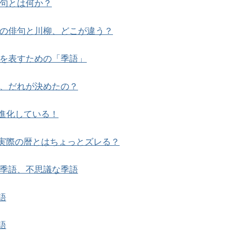
句とは何か？
の俳句と川柳、どこが違う？
を表すための「季語」
、だれが決めたの？
進化している！
実際の暦とはちょっとズレる？
季語、不思議な季語
語
語