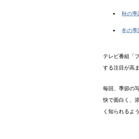
秋の季
冬の季
テレビ番組「
する注目が高
毎回、季節の
快で面白く、
く知られるよ