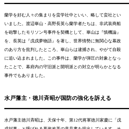
蘭学を好む人々の集まりを蛮学社中といい、略して蛮社とい
いました。渡辺崋山・高野長英ら蘭学者たちは、非武装商船
を砲撃したモリソン号事件を契機として、崋山は『慎機論』
を、長英は『戊戌夢物語』を著し、世界情勢に無関心な幕政
のあり方を批判したところ、崋山らは逮捕され、やがて自殺
に追い込まれました。この事件は、蘭学が弾圧の対象となっ
たことで、幕府内の守旧派と開明派との対立が明らかとなる
事件でもありました。
水戸藩主・徳川斉昭が国防の強化を訴える
水戸藩主徳川斉昭は、天保十年、第12代将軍徳川家慶に「戊
戌封事」と呼ばれる幕政改革の意見書を提出しています。そ