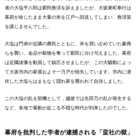
者の大塩平八郎は窮民救済を訴えましたが、大坂東町奉行は
幕府が命じたまま大量の米を江戸へ回送してしまい、救済策
を講じませんでした。
大塩は門弟や近隣の農民とともに、米を買い占めていた豪商
らを襲い、金品や穀物を奪って窮民に分け与えました。幕府
は近隣諸藩を動員して鎮圧させましたが、この大騒動によっ
て大坂市内の家屋およそ一万戸が焼失しています。市内に潜
伏した大塩らはまもなく隠れ家を襲われて自決しました。
この大塩の乱を契機として，越後では生田万の乱が発生する
など、各地で暴動が起こる不穏な時代が到来したのでした。
幕府を批判した学者が逮捕される「蛮社の獄」