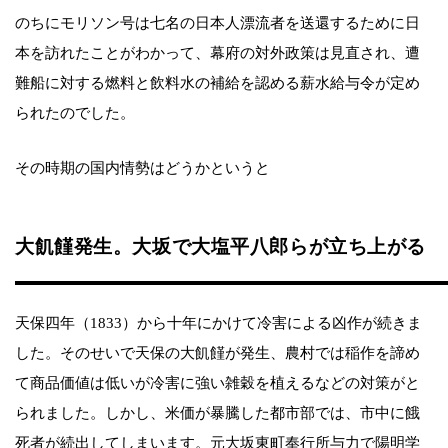
のちにモリソン号は七名の日本人漂流者を送還するために日
本を訪れたことがわかって、幕府の対外政策は見直され、遭
難船に対する燃料と飲料水の補給を認める薪水給与令が定め
られたのでした。
その時期の国内情勢はどうかというと
大飢饉発生。大坂で大塩平八郎らが立ち上がる
天保四年（1833）から十年にかけて冷害による凶作が続きま
した。そのせいで天保の大飢饉が発生、農村では稲作を諦め
て商品価値は低いが冷害に強い雑穀を植えるなどの対策がと
られました。しかし、米価が暴騰した都市部では、市中に餓
死者が続出してしまいます。元大坂東町奉行所与力で陽明学