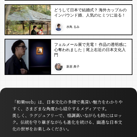
どうして日本で結婚式？ 海外カップルの
インバウンド婚、人気のヒミツに迫る！
水鳥 るみ
フェルメール展で充電！ 作品の透明感に
心奪われました｜尾上右近の日本文化入
門
新居 典子
「和樂web」は、日本文化の多様で奥深い魅力をわかりや
すく、さまざまな角度から紹介するメディアです。
美しく、ラグジュアリーで、格調高いながらも時にはロッ
ク。伝統を守り継ぎながらも進化を続ける、幽遠な日本文
化の世界をお楽しみください。