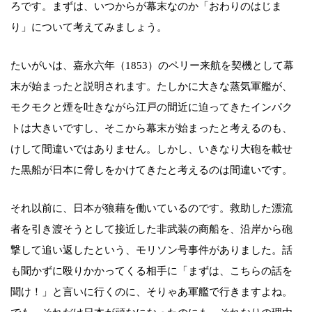
ろです。まずは、いつからが幕末なのか「おわりのはじま
り」について考えてみましょう。
たいがいは、嘉永六年（1853）のペリー来航を契機として幕
末が始まったと説明されます。たしかに大きな蒸気軍艦が、
モクモクと煙を吐きながら江戸の間近に迫ってきたインパク
トは大きいですし、そこから幕末が始まったと考えるのも、
けして間違いではありません。しかし、いきなり大砲を載せ
た黒船が日本に脅しをかけてきたと考えるのは間違いです。
それ以前に、日本が狼藉を働いているのです。救助した漂流
者を引き渡そうとして接近した非武装の商船を、沿岸から砲
撃して追い返したという、モリソン号事件がありました。話
も聞かずに殴りかかってくる相手に「まずは、こちらの話を
聞け！」と言いに行くのに、そりゃあ軍艦で行きますよね。