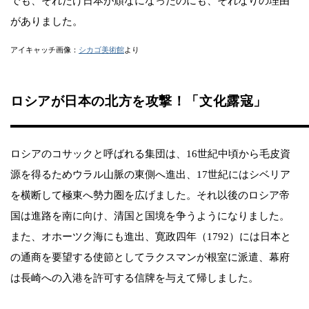
でも、それだけ日本が頑なになったのにも、それなりの理由
がありました。
アイキャッチ画像：
シカゴ美術館
より
ロシアが日本の北方を攻撃！「文化露寇」
ロシアのコサックと呼ばれる集団は、16世紀中頃から毛皮資
源を得るためウラル山脈の東側へ進出、17世紀にはシベリア
を横断して極東へ勢力圏を広げました。それ以後のロシア帝
国は進路を南に向け、清国と国境を争うようになりました。
また、オホーツク海にも進出、寛政四年（1792）には日本と
の通商を要望する使節としてラクスマンが根室に派遣、幕府
は長崎への入港を許可する信牌を与えて帰しました。