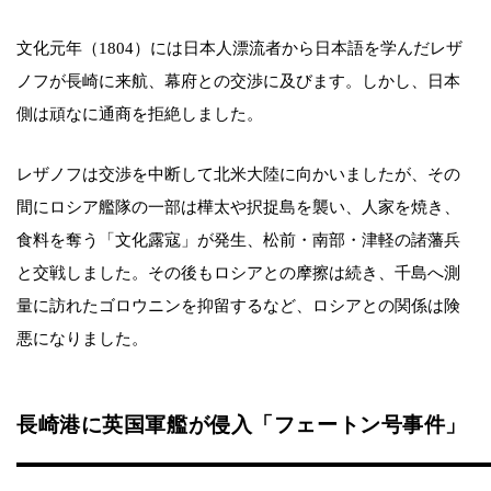
文化元年（1804）には日本人漂流者から日本語を学んだレザ
ノフが長崎に来航、幕府との交渉に及びます。しかし、日本
側は頑なに通商を拒絶しました。
レザノフは交渉を中断して北米大陸に向かいましたが、その
間にロシア艦隊の一部は樺太や択捉島を襲い、人家を焼き、
食料を奪う「文化露寇」が発生、松前・南部・津軽の諸藩兵
と交戦しました。その後もロシアとの摩擦は続き、千島へ測
量に訪れたゴロウニンを抑留するなど、ロシアとの関係は険
悪になりました。
長崎港に英国軍艦が侵入「フェートン号事件」