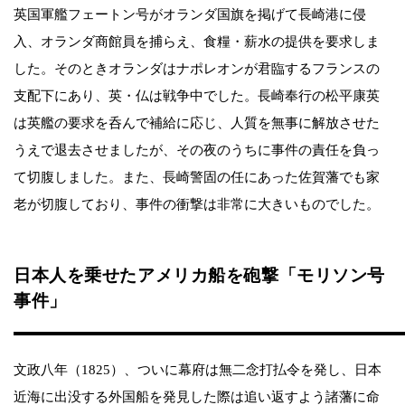
英国軍艦フェートン号がオランダ国旗を掲げて長崎港に侵
入、オランダ商館員を捕らえ、食糧・薪水の提供を要求しま
した。そのときオランダはナポレオンが君臨するフランスの
支配下にあり、英・仏は戦争中でした。長崎奉行の松平康英
は英艦の要求を呑んで補給に応じ、人質を無事に解放させた
うえで退去させましたが、その夜のうちに事件の責任を負っ
て切腹しました。また、長崎警固の任にあった佐賀藩でも家
老が切腹しており、事件の衝撃は非常に大きいものでした。
日本人を乗せたアメリカ船を砲撃「モリソン号
事件」
文政八年（1825）、ついに幕府は無二念打払令を発し、日本
近海に出没する外国船を発見した際は追い返すよう諸藩に命