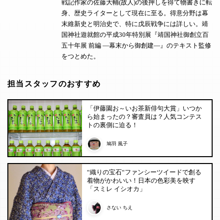
戦記作家の佐藤大輔(故人)の後押しを得て物書きに転
身、歴史ライターとして現在に至る。得意分野は幕
末維新史と明治史で、特に戊辰戦争には詳しい。靖
国神社遊就館の平成30年特別展『靖国神社御創立百
五十年展 前編 ―幕末から御創建―』のテキスト監修
をつとめた。
担当スタッフのおすすめ
「伊藤園お～いお茶新俳句大賞」いつか
ら始まったの？審査員は？人気コンテス
トの裏側に迫る！
鳩羽 風子
“織りの宝石“ファンシーツイードで創る
着物がかわいい！日本の色彩美を映す
「スミレ イシオカ」
さない ちえ