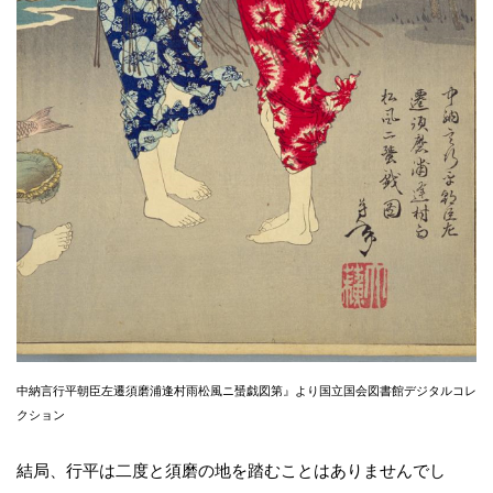
中納言行平朝臣左遷須磨浦逢村雨松風ニ蜑戯図第』より国立国会図書館デジタルコレ
クション
結局、行平は二度と須磨の地を踏むことはありませんでし