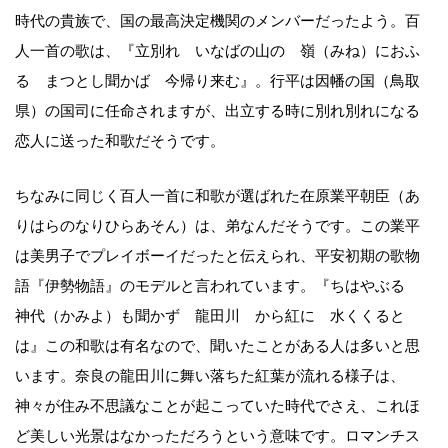
時代の貴族で、国の最高決定機関のメンバーだったよう。百
人一首の歌は、『立別れ いなばの山の 嶺（みね）におふ
る まつとし聞かば 今帰り来む』。行平は因幡の国（鳥取
県）の国司に任命されますが、出立する時に別れ別れになる
恋人に送った和歌だそうです。
ちなみに同じく百人一首に和歌が選ばれた在原業平朝臣（あ
りはらのなりひらあそん）は、弟なんだそうです。この業平
は美男子でプレイボーイだったと伝えられ、平安初期の歌物
語『伊勢物語』のモデルと言われています。『ちはやぶる
神代（かみよ）も聞かず 龍田川 から紅に 水くくると
は』この和歌は有名なので、聞いたことがある人は多いと思
います。奈良の龍田川に舞い落ちた紅葉が流れる様子は、
神々が住み不思議なことが起こっていた時代でさえ、これほ
ど美しい光景はなかっただろうという意味です。ロマンチス