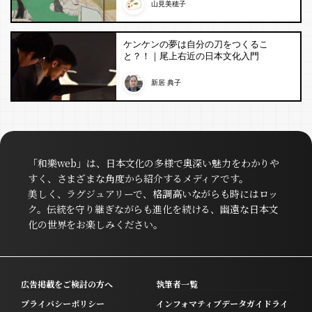
山見美穂子
ケンケンの夢は自分の刀をつくるこ
と？！｜尾上右近の日本文化入門
新居 典子
「和樂web」は、日本文化の多様で奥深い魅力をわかりや
すく、さまざまな角度から紹介するメディアです。
美しく、ラグジュアリーで、格調高いながらも時にはロッ
ク。伝統を守り継ぎながらも進化を続ける、幽遠な日本文
化の世界をお楽しみください。
広告掲載をご検討の方へ
執筆者一覧
プライバシーポリシー
インフォマティブデータガイドライ