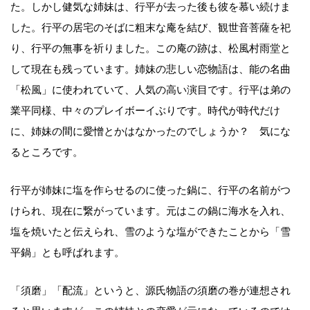
た。しかし健気な姉妹は、行平が去った後も彼を慕い続けま
した。行平の居宅のそばに粗末な庵を結び、観世音菩薩を祀
り、行平の無事を祈りました。この庵の跡は、松風村雨堂と
して現在も残っています。姉妹の悲しい恋物語は、能の名曲
「松風」に使われていて、人気の高い演目です。行平は弟の
業平同様、中々のプレイボーイぶりです。時代が時代だけ
に、姉妹の間に愛憎とかはなかったのでしょうか？ 気にな
るところです。
行平が姉妹に塩を作らせるのに使った鍋に、行平の名前がつ
けられ、現在に繋がっています。元はこの鍋に海水を入れ、
塩を焼いたと伝えられ、雪のような塩ができたことから「雪
平鍋」とも呼ばれます。
「須磨」「配流」というと、源氏物語の須磨の巻が連想され