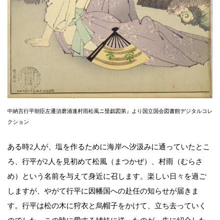
中納言行平朝臣左遷須磨浦逢村雨松風ニ蜑戯図第』より国立国会図書館デジタルコレ
クション
ある時2人が、塩を作るために海岸へ汐汲みに通っていたとこ
ろ、行平が2人を見初めて松風（まつかぜ）、村雨（むらさ
め）という名前を与えて身近に召します。楽しい日々を過ご
しますが、やがて行平に因幡国への赴任の知らせが届きま
す。行平は松の木に狩衣と烏帽子をかけて、立ち去っていく