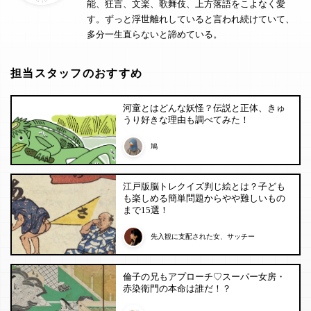
能、狂言、文楽、歌舞伎、上方落語をこよなく愛
す。ずっと浮世離れしていると言われ続けていて、
多分一生直らないと諦めている。
担当スタッフのおすすめ
河童とはどんな妖怪？伝説と正体、きゅ
うり好きな理由も調べてみた！
鳩
江戸版脳トレクイズ判じ絵とは？子ども
も楽しめる簡単問題からやや難しいもの
まで15選！
先入観に支配された女、サッチー
倫子の兄もアプローチ♡スーパー女房・
赤染衛門の本命は誰だ！？