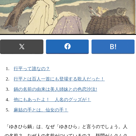
行平って誰なの？
行平とは百人一首にも登場する歌人だった！
鍋の名前の由来は美人姉妹との色恋沙汰!
他にもあったよ！ 人名のグッズが！
麻姑の手とは、仙女の手！
「ゆきひら鍋」は、なぜ「ゆきひら」と言うのでしょう。人
の名前？ なぜ人の名前がついているの？ 疑問がムクムク