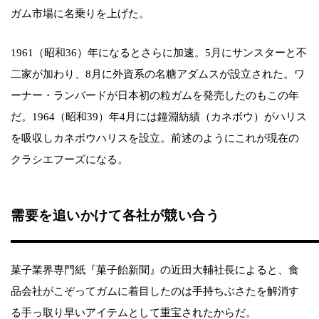
ガム市場に名乗りを上げた。
1961（昭和36）年になるとさらに加速。5月にサンスターと不
二家が加わり、8月に外資系の名糖アダムスが設立された。ワ
ーナー・ランバードが日本初の粒ガムを発売したのもこの年
だ。1964（昭和39）年4月には鐘淵紡績（カネボウ）がハリス
を吸収しカネボウハリスを設立。前述のようにこれが現在の
クラシエフーズになる。
需要を追いかけて各社が競い合う
菓子業界専門紙『菓子飴新聞』の近田大輔社長によると、食
品会社がこぞってガムに着目したのは手持ちぶさたを解消す
る手っ取り早いアイテムとして重宝されたからだ。