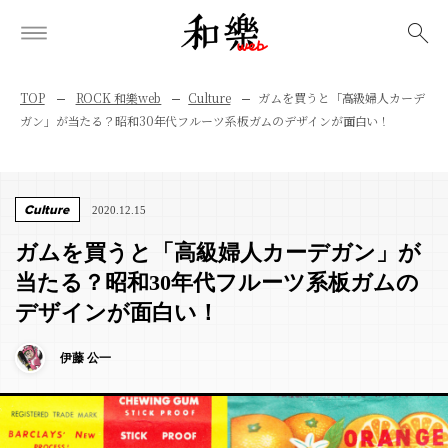
検索
TOP
ROCK 和樂web
Culture
ガムを買うと「高級婦人カーデ
ガン」が当たる？昭和30年代フルーツ系板ガムのデザインが面白い！
Culture
2020.12.15
ガムを買うと「高級婦人カーデガン」が
当たる？昭和30年代フルーツ系板ガムの
デザインが面白い！
伊藤 公一