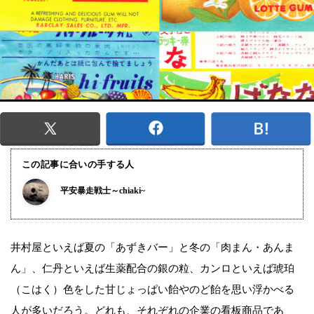
この記事に合いの手する人
平安暴走戦士～chiaki~
井村屋といえば夏の「あずきバー」と冬の「肉まん・あんま
ん」、仁丹といえば生薬配合の銀の粒、カンロといえば琥珀
（こはく）色をした甘じょっぱい飴やのど飴を思い浮かべる
人が多いだろう。どれも、それぞれの企業の看板商品であ