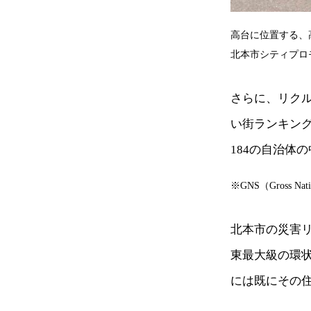
高台に位置する、
北本市シティプロ
さらに、リクル
い街ランキン
184の自治体
※GNS（Gross Nat
北本市の災害
東最大級の環
には既にその