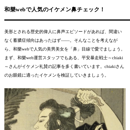
和樂webで人気のイケメン鼻チェック！
美形とされる歴史的偉人に鼻声エピソードがあれば、間違い
なく蓄膿症傾向はあったはず――。そんなことを考えなが
ら、和樂webで人気の美男美女を「鼻」目線で愛でましょう。
まず、和樂web運営スタッフでもある、平安暴走戦士～chiaki
～さんがイケメン礼賛の記事を多く書いています。chiakiさん
のお眼鏡に適ったイケメンを検証していきましょう。