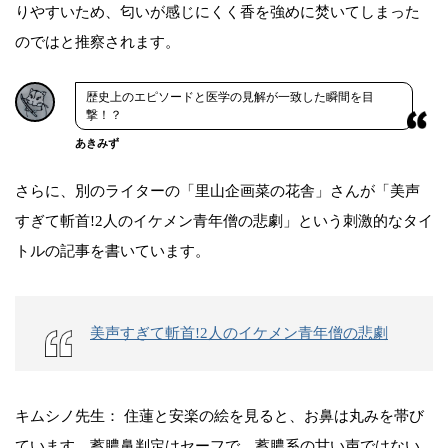
りやすいため、匂いが感じにくく香を強めに焚いてしまった
のではと推察されます。
歴史上のエピソードと医学の見解が一致した瞬間を目
撃！？
あきみず
さらに、別のライターの「里山企画菜の花舎」さんが「美声
すぎて斬首!2人のイケメン青年僧の悲劇」という刺激的なタイ
トルの記事を書いています。
美声すぎて斬首!2人のイケメン青年僧の悲劇
キムシノ先生： 住蓮と安楽の絵を見ると、お鼻は丸みを帯び
ています。蓄膿鼻判定はセーフで、蓄膿系の甘い声ではない