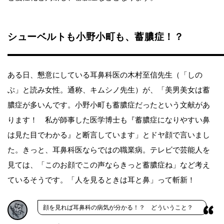
シューベルトも小野小町も、蓄膿症！？
ある日、懇意にしている耳鼻科医の木村至信先生（「しの
ぶ」と読み女性。通称、キムシノ先生）が、「美男美女は蓄
膿症が多いんです。小野小町も蓄膿症だったという文献があ
ります！ 私が師事した医学博士も『蓄膿症になりやすい鼻
は見た目でわかる』と断言しています」とドヤ顔で言いまし
た。きっと、耳鼻科医ならではの職業病。テレビで芸能人を
見ては、「このお顔でこの声ならきっと蓄膿症ね」など考え
ているそうです。「人を見るときは耳と鼻」って斬新！
顔を見れば耳鼻科の病気が分かる！？ どういうこと？