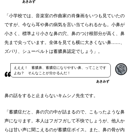
あきみず
「小学校では、音楽室の作曲家の肖像画をいつも見ていたの
ですが、今なら耳や鼻の病気を言い当てられるかも。小鼻が
小さく、標準より小さな鼻の穴、鼻のつけ根部分が高く、鼻
先まで尖っています。全体を見ても横に大きくない鼻……、
ズバリ、シューベルトは蓄膿鼻認定でしょう」。
えええ！ 蓄膿鼻、蓄膿症になりやすい鼻、ってことです
よね？ そんなことが分かるんだ！
あきみず
鼻の話をすると止まらないキムシノ先生です。
「蓄膿症だと、鼻の穴の中が詰まるので、こもったような鼻
声になります。本人はフガフガして不快でしょうが、他人か
らは甘い声に聞こえるのが蓄膿症ボイス。また、鼻の骨が内