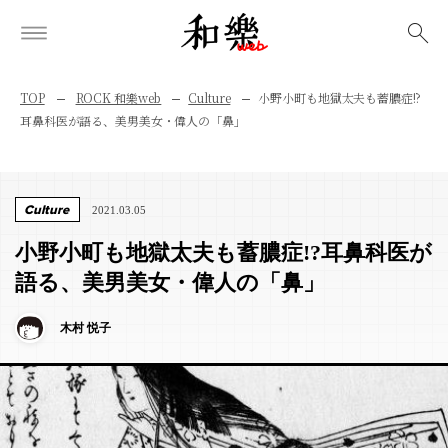
検索
TOP
ROCK 和樂web
Culture
小野小町も地獄太夫も蓄膿症!?
耳鼻科医が語る、美男美女・偉人の「鼻」
Culture
2021.03.05
小野小町も地獄太夫も蓄膿症!?耳鼻科医が
語る、美男美女・偉人の「鼻」
木村 悦子