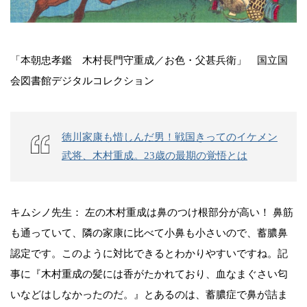
「本朝忠孝鑑 木村長門守重成／お色・父甚兵衛」 国立国
会図書館デジタルコレクション
徳川家康も惜しんだ男！戦国きってのイケメン
武将、木村重成。23歳の最期の覚悟とは
キムシノ先生： 左の木村重成は鼻のつけ根部分が高い！ 鼻筋
も通っていて、隣の家康に比べて小鼻も小さいので、蓄膿鼻
認定です。このように対比できるとわかりやすいですね。記
事に『木村重成の髪には香がたかれており、血なまぐさい匂
いなどはしなかったのだ。』とあるのは、蓄膿症で鼻が詰ま