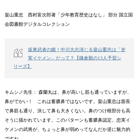
畠山重忠 西村富次郎著「少年教育歴史はなし」 部分 国立国
会図書館デジタルコレクション
坂東武者の鑑！中川大志演じる畠山重忠は「史
実イケメン」だって？【鎌倉殿の13人予習シ
リーズ】
キムシノ先生： 森蘭丸は、鼻が高いし筋も通っていますが、
鼻がでかい！ これは蓄膿鼻ではないです。畠山重忠は面長
で鼻筋も通り、決して鼻も大きくない。鼻のつけ根部分も高
そうに描かれています。このパターンも蓄膿鼻認定。忠実イ
ケメンの武将が、ちょっと鼻が弱めってなんだか逆に魅力的
ですね。