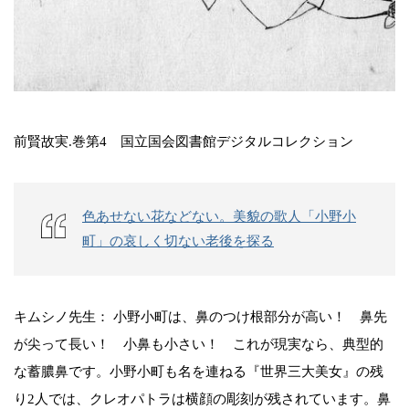
前賢故実.巻第4 国立国会図書館デジタルコレクション
色あせない花などない。美貌の歌人「小野小
町」の哀しく切ない老後を探る
キムシノ先生： 小野小町は、鼻のつけ根部分が高い！ 鼻先
が尖って長い！ 小鼻も小さい！ これが現実なら、典型的
な蓄膿鼻です。小野小町も名を連ねる『世界三大美女』の残
り2人では、クレオパトラは横顔の彫刻が残されています。鼻