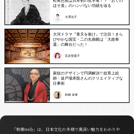
松尾芭蕉は日本初の哲学者！？『おくの
ほそ道』のハンパない功績を辿る
大澤法子
大河ドラマ『青天を衝け』で注目！きら
びやかな国宝・二の丸御殿は「大政奉
還」の舞台だった！
瓦谷登貴子
家紋のデザインで円満解決!? 紋章上絵
師・波戸場承龍さんのクリエイティブな
仕事術
松崎 未來
「和樂web」は、日本文化の多様で奥深い魅力をわかりや