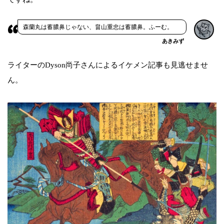
森蘭丸は蓄膿鼻じゃない、畠山重忠は蓄膿鼻。ふーむ。
あきみず
ライターのDyson尚子さんによるイケメン記事も見逃せませ
ん。