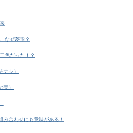
来
、なぜ菱形？
二色だった！？
チナシ）
の実）
）
組み合わせにも意味がある！