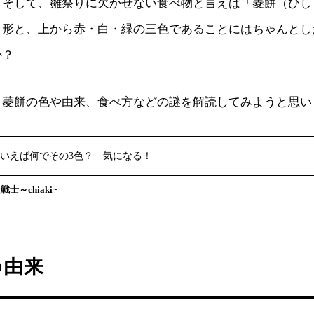
。そして、雛祭りに欠かせない食べ物と言えば「菱餅（ひし
う形と、上から赤・白・緑の三色であることにはちゃんとし
か？
、菱餅の色や由来、食べ方などの謎を解読してみようと思い
いえば何でその3色？ 気になる！
士～chiaki~
の由来