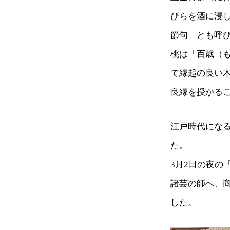
びらを酒に浸
節句」とも呼
桃は「百歳（
て縁起の良い
良縁を授かる
江戸時代にな
た。
3月2日の夜
諸芸の師へ、
した。