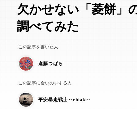
欠かせない「菱餅」
調べてみた
この記事を書いた人
進藤つばら
この記事に合いの手する人
平安暴走戦士～chiaki~