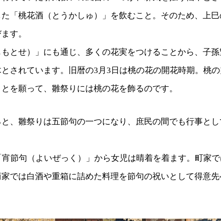
した「桃花酒（とうかしゅ）」を飲むこと。そのため、上巳
びます。
ももとせ）」にも通じ、多くの花実をつけることから、子孫
木とされています。旧暦の3月3日は桃の花の開花時期。桃
ことを願って、雛祭りには桃の花を飾るのです。
ると、雛祭りは五節句の一つになり、庶民の間でも行事とし
の「宵節句（よいぜっく）」から女児は晴着を着ます。町家
商家では白酒や重箱に詰めた料理を節句の祝いとして得意先