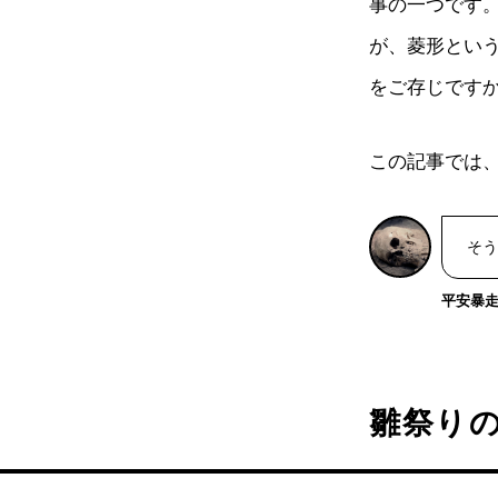
事の一つです
が、菱形とい
をご存じです
この記事では
そう
平安暴走戦
雛祭り