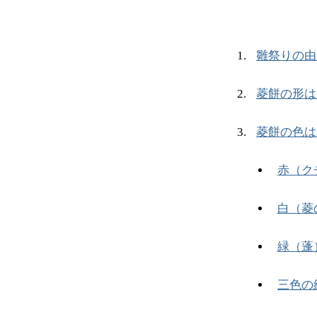
雛祭りの由
菱餅の形は
菱餅の色は
赤（ク
白（菱
緑（蓬
三色の