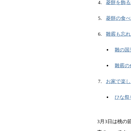
菱餅を飾る
菱餅の食べ
雛霰も忘れ
雛の国
雛霰の
お家で楽し
ひな祭
3月3日は桃