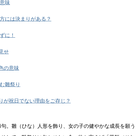
意味
方には決まりがある？
ずに！
見せ
色の意味
む雛祭り
りが祝日でない理由をご存じ？
の節句。雛（ひな）人形を飾り、女の子の健やかな成長を願