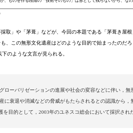
か、ものを作る段階の「技術そのもの」は形として残らないから、なの
ず
茅採取」や「茅葺」などが、今回の本題である「茅葺き屋根
そも、この無形文化遺産はどのような目的で始まったのだろ
以下のような文言が見られる。
グローバリゼーションの進展や社会の変容などに伴い，無
産に衰退や消滅などの脅威がもたらされるとの認識から，
護を目的として，2003年のユネスコ総会において採択され