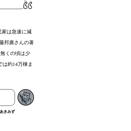
民家は急速に減
藤邦廣さんの著
も無くの頃は少
では約14万棟ま
あきみず