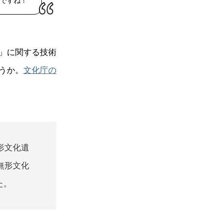
ですね！
」に関する技術
うか。
文化庁の
形文化遺
無形文化
た。