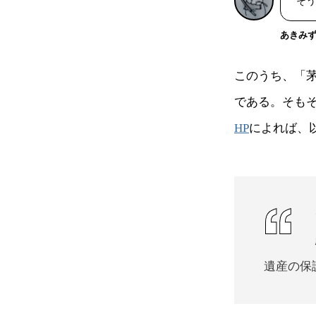
そう
あきみ
このうち、「
である。そも
HP
によれば、
遺産の保