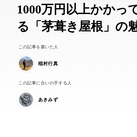
1000万円以上かかっ
る「茅葺き屋根」の
この記事を書いた人
稲村行真
この記事に合いの手する人
あきみず