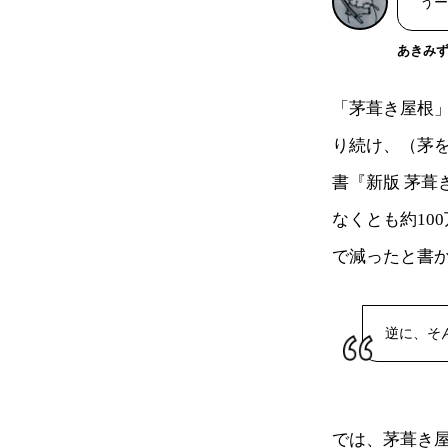
うー
あきみ
「茅葺き屋根
り続け、（茅
書『新版 茅
なくとも約10
で減ったと書
逆に、そ
では、茅葺き