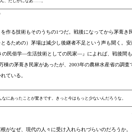
ん、たしかになあ……。
ず
」を作る技術もそのうちの1つだ。戦後になってから茅葺き
をとるための）茅場は減少し後継者不足という声も聞く。安
葺きの民俗学―生活技術としての民家―』によれば、戦後間
0万棟の茅葺き民家があったが、2003年の農林水産省の調査
かれている。
んなにあったことが驚きです。きっと今はもっと少ないんだろうな。
屋根がなぜ、現代の人々に受け入れられづらいのだろうか。