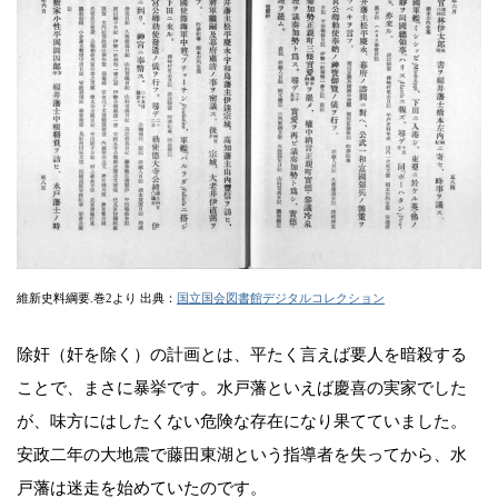
維新史料綱要.巻2より 出典：
国立国会図書館デジタルコレクション
除奸（奸を除く）の計画とは、平たく言えば要人を暗殺する
ことで、まさに暴挙です。水戸藩といえば慶喜の実家でした
が、味方にはしたくない危険な存在になり果てていました。
安政二年の大地震で藤田東湖という指導者を失ってから、水
戸藩は迷走を始めていたのです。