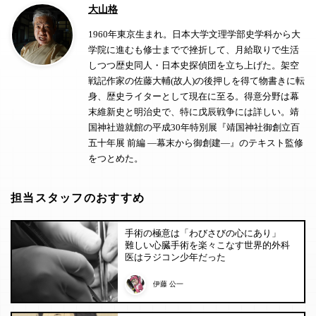
大山格
1960年東京生まれ。日本大学文理学部史学科から大
学院に進むも修士までで挫折して、月給取りで生活
しつつ歴史同人・日本史探偵団を立ち上げた。架空
戦記作家の佐藤大輔(故人)の後押しを得て物書きに転
身、歴史ライターとして現在に至る。得意分野は幕
末維新史と明治史で、特に戊辰戦争には詳しい。靖
国神社遊就館の平成30年特別展『靖国神社御創立百
五十年展 前編 ―幕末から御創建―』のテキスト監修
をつとめた。
担当スタッフのおすすめ
手術の極意は「わびさびの心にあり」
難しい心臓手術を楽々こなす世界的外科
医はラジコン少年だった
伊藤 公一