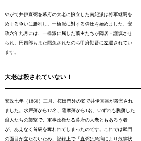
やがて井伊直弼を幕府の大老に擁立した南紀派は将軍継嗣を
めぐる争いに勝利し、一橋派に対する弾圧を始めました。安
政六年九月には、一橋派に属した藩主たちが隠居・謹慎させ
られ、円四郎もまた罷免されたのち甲府勤番に左遷されてい
ます。
大老は殺されていない！
安政七年（1860）三月、桜田門外の変で井伊直弼が殺害され
ました。水戸藩から17名、薩摩藩から1名、いずれも脱藩した
浪人たちの襲撃で、軍事政権たる幕府の大老ともあろう者
が、あえなく首級を奪われてしまったのです。これでは武門
の面目が立たないため、記録上で「直弼は急病により危篤状