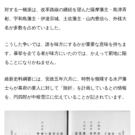
対する一橋派は、改革路線の継続を望んだ薩摩藩主・島津斉
彬、宇和島藩主・伊達宗城、土佐藩主・山内豊信ら、外様大
名が多数を占めていました。
こうした争いでは、誰を味方にするかが重要な意味を持ちま
す。暴挙を企てる者が味方にいたのでは、かえって窮地に陥
ることになりかねません。
維新史料綱要には、安政五年六月に、時勢を慨嘆する水戸藩
士らが幕府の要人に対して「除奸」を計画しているとの情報
を、円四郎が中根雪江に伝えていることが記されています。