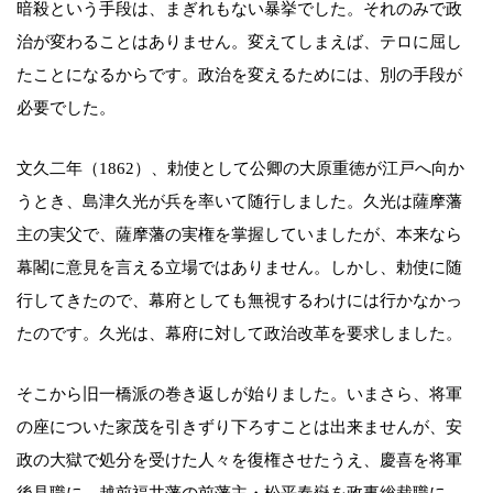
暗殺という手段は、まぎれもない暴挙でした。それのみで政
治が変わることはありません。変えてしまえば、テロに屈し
たことになるからです。政治を変えるためには、別の手段が
必要でした。
文久二年（1862）、勅使として公卿の大原重徳が江戸へ向か
うとき、島津久光が兵を率いて随行しました。久光は薩摩藩
主の実父で、薩摩藩の実権を掌握していましたが、本来なら
幕閣に意見を言える立場ではありません。しかし、勅使に随
行してきたので、幕府としても無視するわけには行かなかっ
たのです。久光は、幕府に対して政治改革を要求しました。
そこから旧一橋派の巻き返しが始りました。いまさら、将軍
の座についた家茂を引きずり下ろすことは出来ませんが、安
政の大獄で処分を受けた人々を復権させたうえ、慶喜を将軍