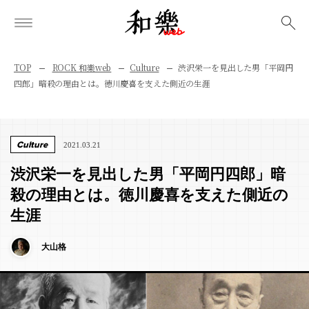
検索
TOP
ROCK 和樂web
Culture
渋沢栄一を見出した男「平岡円
四郎」暗殺の理由とは。徳川慶喜を支えた側近の生涯
Culture
2021.03.21
渋沢栄一を見出した男「平岡円四郎」暗
殺の理由とは。徳川慶喜を支えた側近の
生涯
大山格