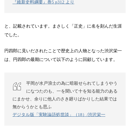
『維新史料綱要』巻5 p312 より
と、記載されています。まさしく「正史」に名を刻んだ生涯
でした。
円四郎に見いだされたことで歴史上の人物となった渋沢栄一
は、円四郎の最期について以下のように回顧しています。
平岡が水戸浪士の為に暗殺せられてしまうやう
になつたのも、一を聞いて十を知る能力のある
にまかせ、余りに他人のさき廻りばかりした結果では
無からうかとも思ふ
デジタル版「実験論語処世談」（18）/渋沢栄一