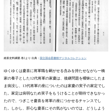
維新史料綱要.巻2より 出典：
国立国会図書館デジタルコレクション
ゆくゆくは慶喜に将軍職を嗣がせる含みを持たせながら一橋
家の養子とした12代将軍の家慶は、後継問題を曖昧にしたま
ま病没し、13代将軍の座についたのは家慶の実子の家定でし
た。家定は病弱なため実子をもうけることが期待できなかっ
たので、つぎこそ慶喜を将軍の座につかせるチャンスでし
た。しかし、肝心な慶喜にその気がないのでは、どうしよう