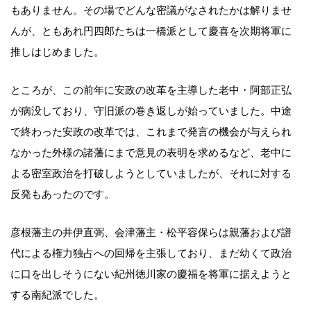
もありません。その場でどんな密議がなされたかは解りませ
んが、ともあれ円四郎たちは一橋派として慶喜を次期将軍に
推しはじめました。
ところが、この前年に安政の改革を主導した老中・阿部正弘
が病没しており、守旧派の巻き返しが始っていました。中途
で終わった安政の改革では、これまで発言の機会が与えられ
なかった外様の諸藩にまで意見の表明を求めるなど、老中に
よる密室政治を打破しようとしていましたが、それに対する
反発もあったのです。
彦根藩主の井伊直弼、会津藩主・松平容保らは親藩および譜
代による権力独占への回帰を主張しており、まだ幼くて政治
に口を出しそうにない紀州徳川家の慶福を将軍に据えようと
する南紀派でした。