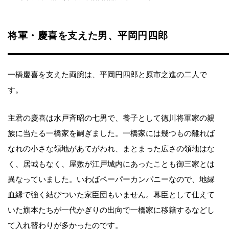
将軍・慶喜を支えた男、平岡円四郎
一橋慶喜を支えた両腕は、平岡円四郎と原市之進の二人で
す。
主君の慶喜は水戸斉昭の七男で、養子として徳川将軍家の親
族に当たる一橋家を嗣ぎました。一橋家には幾つもの離れば
なれの小さな領地があてがわれ、まとまった広さの領地はな
く、居城もなく、屋敷が江戸城内にあったことも御三家とは
異なっていました。いわばペーパーカンパニーなので、地縁
血縁で強く結びついた家臣団もいません。幕臣として仕えて
いた旗本たちが一代かぎりの出向で一橋家に移籍するなどし
て入れ替わりが多かったのです。