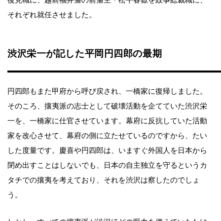
後見職に、越前福井藩の前藩主・松平春嶽を政事総裁職に、
それぞれ就任させました。
渋沢栄一が記した平岡円四郎の最期
円四郎もまた甲府から呼び戻され、一橋家に復帰しました。
そのころ、攘夷派の志士として破壊活動を企てていた渋沢栄
一を、一橋家に仕官させています。幕府に反抗していた活動
家を改心させて、幕府の側に立たせているのですから、たい
した度量です。慶喜や円四郎は、いますぐ外国人を日本から
閉め出すことはしないでも、日本の自主独立を守るというカ
タチでの攘夷を考えており、それを渋沢は察したのでしょ
う。