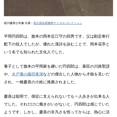
徳川慶喜公肖像 出典：
国立国会図書館デジタルコレクション
平岡円四郎は、旗本の岡本近江守の四男です。父は勘定奉行
配下の役人でしたが、優れた漢詩を詠むことで、岡本花亭と
いう名でも知られた文化人でした。
養子として旗本の平岡家を継いだ円四郎は、幕臣の川路聖謨
や、
水戸藩の藤田東湖
などの傑出した人物から才能を見いだ
され、一橋慶喜の小姓に推薦されました。
慶喜は聡明で、側近に支えられないでも一人歩きが出来る人
でした。それだけに働きがいがないと、円四郎は感じていた
ようです。しかし、慶喜の非凡さを悟ってからは、熱心に活