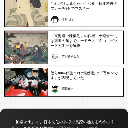
これだけは覚えたい！和食・日本料理の
マナーを3分でマスター
木村 悦子
「東海道中膝栗毛」の作者・十返舎一九
は辞世の句までユーモラス！面白エピソ
ードと生涯を解説
アダチきむら
僕ら80年代生まれの独創性は「写ルンで
す」が表現していた
澤田真一
「和樂web」は、日本文化の多様で奥深い魅力をわかりや
すく、さまざまな角度から紹介するメディアです。