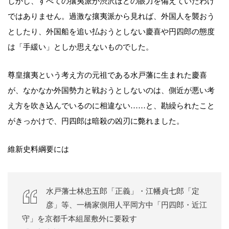
しかし、すべての攘夷派が渋沢ほどの眼力を備えていたわけ
ではありません。過激な攘夷派から見れば、外国人を襲おう
としたり、外国船を追い払おうとしない慶喜や円四郎の態度
は「手緩い」としか思えないものでした。
尊皇攘夷という考え方の元祖である水戸藩に生まれた慶喜
が、なかなか外国勢力と戦おうとしないのは、側近が悪い考
え方を吹き込んでいるのに相違ない……と、勘繰られたこと
がきっかけで、円四郎は暗殺の凶刃に斃れました。
維新史料綱要には
水戸藩士林忠五郎「正義」・江幡貞七郎「定
彦」等、一橋家側用人平岡方中「円四郎・近江
守」を京都千本組屋敷外に要殺す