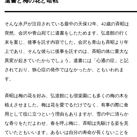
遺書と梅の花と暗転
そんな水戸が注目されている最中の天保12年、42歳の斉昭は
突然、会沢や青山宛てに遺書をしたためます。弘道館の行く
末を案じ、後事を託す内容でした。会沢も青山も斉昭より年
上であり、そんな彼らに後事を託すのは、斉昭の体に重大な
異変が起きていたからでしょう。遺書には「心通の症」と記
されており、狭心症の発作ではなかったか、ともいわれま
す。
斉昭は梅の花を好み、弘道館にも偕楽園にも多くの梅の木を
植えさせました。梅は花を愛でるだけでなく、有事の際に食
用として役に立つという理由もありますが、雪の中に清らか
な香りをただよわせ、春を呼ぶ梅に、斉昭は先駆ける姿を見
ていたともいいます。あるいは自分の寿命が長くないことを