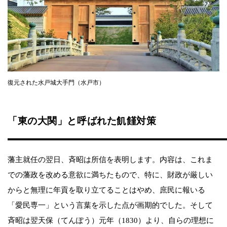
復元された水戸城大手門（水戸市）
「東の大関」と呼ばれた飢饉対策
藩主就任の翌日、斉昭は所信を表明します。内容は、これま
での藩政を改める意欲に満ちたもので、特に、財政が厳しい
からと無理に年貢を取り立てることはやめ、庶民に報いる
「愛民専一」という言葉を示した点が画期的でした。そして
斉昭は翌天保（てんぽう）元年（1830）より、自らの理想に