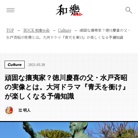
検索
TOP
ROCK 和樂web
Culture
頑固な攘夷家？徳川慶喜の父・
水戸斉昭の実像とは。大河ドラマ『青天を衝け』が楽しくなる予備知識
Culture
2021.03.28
頑固な攘夷家？徳川慶喜の父・水戸斉昭
の実像とは。大河ドラマ『青天を衝け』
が楽しくなる予備知識
辻 明人