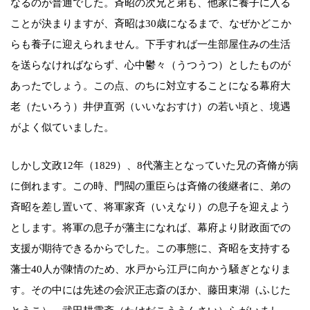
なるのが普通でした。斉昭の次兄と弟も、他家に養子に入る
ことが決まりますが、斉昭は30歳になるまで、なぜかどこか
らも養子に迎えられません。下手すれば一生部屋住みの生活
を送らなければならず、心中鬱々（うつうつ）としたものが
あったでしょう。この点、のちに対立することになる幕府大
老（たいろう）井伊直弼（いいなおすけ）の若い頃と、境遇
がよく似ていました。
しかし文政12年（1829）、8代藩主となっていた兄の斉脩が病
に倒れます。この時、門閥の重臣らは斉脩の後継者に、弟の
斉昭を差し置いて、将軍家斉（いえなり）の息子を迎えよう
とします。将軍の息子が藩主になれば、幕府より財政面での
支援が期待できるからでした。この事態に、斉昭を支持する
藩士40人が陳情のため、水戸から江戸に向かう騒ぎとなりま
す。その中には先述の会沢正志斎のほか、藤田東湖（ふじた