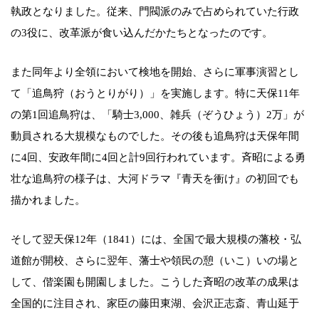
執政となりました。従来、門閥派のみで占められていた行政
の3役に、改革派が食い込んだかたちとなったのです。
また同年より全領において検地を開始、さらに軍事演習とし
て「追鳥狩（おうとりがり）」を実施します。特に天保11年
の第1回追鳥狩は、「騎士3,000、雑兵（ぞうひょう）2万」が
動員される大規模なものでした。その後も追鳥狩は天保年間
に4回、安政年間に4回と計9回行われています。斉昭による勇
壮な追鳥狩の様子は、大河ドラマ『青天を衝け』の初回でも
描かれました。
そして翌天保12年（1841）には、全国で最大規模の藩校・弘
道館が開校、さらに翌年、藩士や領民の憩（いこ）いの場と
して、偕楽園も開園しました。こうした斉昭の改革の成果は
全国的に注目され、家臣の藤田東湖、会沢正志斎、青山延于