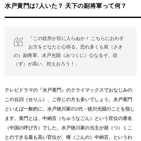
水戸黄門は7人いた？ 天下の副将軍って何？
「この紋所が目に入らぬか！ こちらにおわす
お方をどなたと心得る。恐れ多くも前（さき
の）副将軍、水戸光圀（みつくに）公なるぞ。頭
（ず）が高い、控えおろう！」
テレビドラマの『水戸黄門』のクライマックスでおなじみの
この台詞（せりふ）、ご存じの方も多いでしょう。水戸黄門
といえば一般的に、水戸徳川家の2代・徳川光圀のことを指し
ます。黄門とは、中納言（ちゅうなごん）という官位の唐名
（中国の呼び方）でした。水戸徳川家の当主が就（つ）くこ
とのできる最も高い官位が、権（ごんの）中納言。というわ