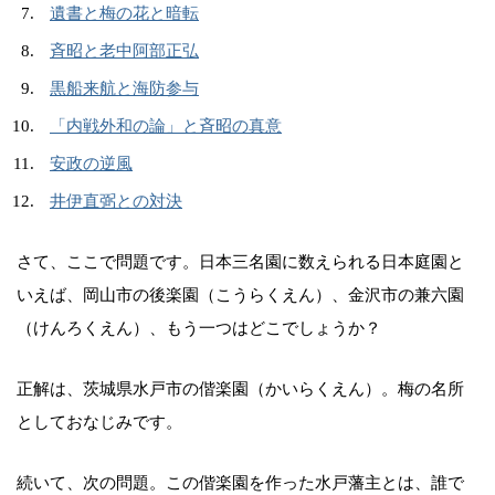
遺書と梅の花と暗転
斉昭と老中阿部正弘
黒船来航と海防参与
「内戦外和の論」と斉昭の真意
安政の逆風
井伊直弼との対決
さて、ここで問題です。日本三名園に数えられる日本庭園と
いえば、岡山市の後楽園（こうらくえん）、金沢市の兼六園
（けんろくえん）、もう一つはどこでしょうか？
正解は、茨城県水戸市の偕楽園（かいらくえん）。梅の名所
としておなじみです。
続いて、次の問題。この偕楽園を作った水戸藩主とは、誰で