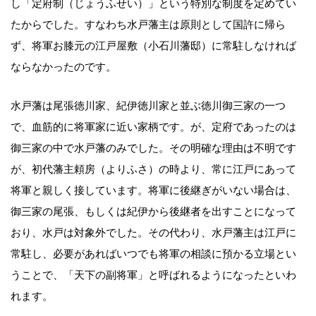
し「定府制（じょうふせい）」という特別な制度を定めてい
たからでした。すなわち水戸藩主は原則として国許に帰ら
ず、将軍お膝元の江戸屋敷（小石川藩邸）に常駐しなければ
ならなかったのです。
水戸藩は尾張徳川家、紀伊徳川家と並ぶ徳川御三家の一つ
で、血筋的に将軍家に近い家柄です。が、定府であったのは
御三家の中で水戸藩のみでした。その明確な理由は不明です
が、初代藩主頼房（よりふさ）の時より、常に江戸にあって
将軍と親しく接しています。将軍に後継ぎがいない場合は、
御三家の尾張、もしくは紀伊から後継者を出すことになって
おり、水戸は対象外でした。その代わり、水戸藩主は江戸に
常駐し、必要があればいつでも将軍の相談に預かる立場とい
うことで、「天下の副将軍」と呼ばれるようになったといわ
れます。