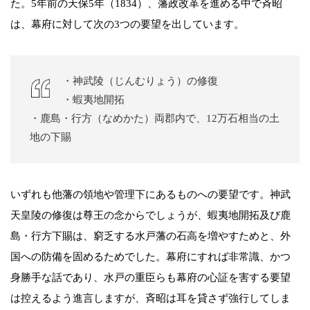
た。5年前の天保5年（1834）、藩政改革を進める中で斉昭
は、幕府に対して次の3つの要望を出しています。
・神武陵（じんむりょう）の修復
・蝦夷地開拓
・鹿島・行方（なめかた）両郡内で、12万石相当の土
地の下賜
いずれも他藩の領地や管理下にあるものへの要望です。神武
天皇陵の修復は尊王の念からでしょうが、蝦夷地開拓及び鹿
島・行方下賜は、窮乏する水戸藩の石高を増やすためと、外
国への防備を固めるためでした。幕府にすれば非常識、かつ
身勝手な話であり、水戸の重臣らも幕府の心証を害する要望
は控えるよう進言しますが、斉昭は耳を貸さず強行してしま