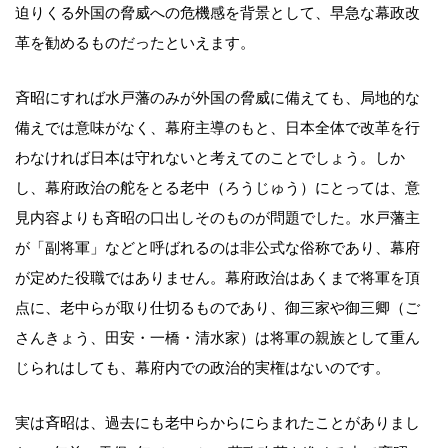
迫りくる外国の脅威への危機感を背景として、早急な幕政改
革を勧めるものだったといえます。
斉昭にすれば水戸藩のみが外国の脅威に備えても、局地的な
備えでは意味がなく、幕府主導のもと、日本全体で改革を行
わなければ日本は守れないと考えてのことでしょう。しか
し、幕府政治の舵をとる老中（ろうじゅう）にとっては、意
見内容よりも斉昭の口出しそのものが問題でした。水戸藩主
が「副将軍」などと呼ばれるのは非公式な俗称であり、幕府
が定めた役職ではありません。幕府政治はあくまで将軍を頂
点に、老中らが取り仕切るものであり、御三家や御三卿（ご
さんきょう、田安・一橋・清水家）は将軍の親族として重ん
じられはしても、幕府内での政治的実権はないのです。
実は斉昭は、過去にも老中らからにらまれたことがありまし