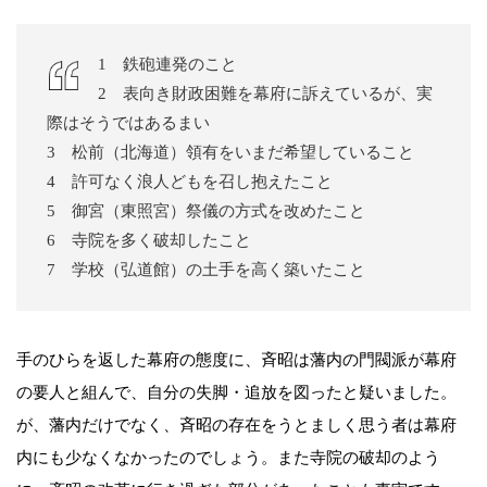
1 鉄砲連発のこと
2 表向き財政困難を幕府に訴えているが、実
際はそうではあるまい
3 松前（北海道）領有をいまだ希望していること
4 許可なく浪人どもを召し抱えたこと
5 御宮（東照宮）祭儀の方式を改めたこと
6 寺院を多く破却したこと
7 学校（弘道館）の土手を高く築いたこと
手のひらを返した幕府の態度に、斉昭は藩内の門閥派が幕府
の要人と組んで、自分の失脚・追放を図ったと疑いました。
が、藩内だけでなく、斉昭の存在をうとましく思う者は幕府
内にも少なくなかったのでしょう。また寺院の破却のよう