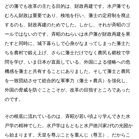
どの藩でも改革の主たる目的は、財政再建です。水戸藩でも
むろん財政は重要であり、検地を行い、藩士の定府制を廃止
するのも、財政再建のためでした。しかし、それが斉昭のゴ
ールではないのです。斉昭のねらいは水戸藩が財政再建を果
たすと同時に、城下暮らしで心身がなまってしまった藩士た
ちを農村で鍛え上げ、さらに藩士だけでなく農民も郷校で学
問を学び、いま日本が直面している、外国による侵略への危
機感を藩士と共有することにありました。そして藩士と農民
を一致団結させて総合的な軍事力（藩士＋農兵）を強化し、
外国の脅威を防ぐことこそが、改革の目指すところであった
のです。
その根底に流れているのは、斉昭が若い頃より学んできた水
戸学の精神でした。水戸学はもともと水戸徳川家2代の光圀か
ら始まります。天皇を尊ぶことを重んじ（尊王）、だからこ