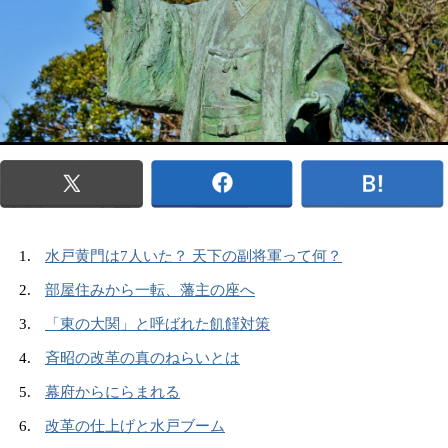
水戸黄門は7人いた？ 天下の副将軍って何？
部屋住みから一転、藩主の座へ
「東の大関」と呼ばれた飢饉対策
斉昭の改革の真のねらいとは
幕府からにらまれる
改革の仕上げと水戸ブーム