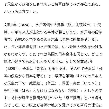
そ天皇から政治を任されている将軍は敬うべき存在である、
という考え方でした。
文政7年（1824）、水戸藩領の大津浜（現、北茨城市）に突
然、イギリス人が上陸する事件が起こります。水戸藩の儒学
者で、斉昭の師である会沢正志斎は事件に衝撃を受けまし
た。長い海岸線を持つ水戸藩では、いつ外国の侵攻を受ける
かもわからず、またそれは島国の日本全体も同じで、どこで
侵攻が起きてもおかしくありません。そして翌文政8年
（1825）、会沢は『新論』を著します。その中で会沢は「外
国の侵略から日本を守るには、幕府を筆頭にすべての日本人
が天皇の下で一致団結し（尊王）、異国（夷狄〈いてき〉）
を打ち攘（はら）わなければならない（攘夷）」としたので
す。それが尊王と攘夷が結びついた「尊王攘夷」という考え
方でした。幼い頃より会沢の教えを受けてきた斉昭の理想と