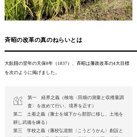
斉昭の改革の真のねらいとは
大飢饉の翌年の天保8年（1837）、斉昭は藩政改革の4大目標
を次のように掲げました。
第一 経界之義（検地〈田畑の測量と収穫量調
査〉を改めて行い、境界を正す）
第二 土着之義（藩士を城下から郡部に移し、土地を
耕し武備を練る）
第三 学校之義（藩校弘道館〈こうどうかん〉創設と