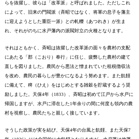
らを抜擢し、彼らは「改革派」と呼ばれました。ただしこれ
によって、旧来の門閥派（斉昭ではなく、将軍の息子を藩主
に迎えようとした重臣一派）との軋轢（あつれき）が生ま
れ、それがのちに水戸藩内の派閥対立の火種となります。
それはともかく、斉昭は抜擢した改革派の面々を農村の支配
にあたる「郡（こおり）奉行」に任じ、疲弊した農村の建て
直しを図りました。農民から悪法と憎まれていた租税徴収法
を改め、農民の暮らしが豊かになるよう努めます。また飢饉
に備えて、稗（ひえ）をはじめとする雑穀を貯蔵するよう奨
励しました。天保4年（1833）、斉昭は初めて江戸から水戸に
帰国しますが、水戸に滞在した1年余りの間に何度も領内の農
村を視察し、農民たちと親しく接しています。
そうした政策が実を結び、天保4年の台風と飢饉、また天保7