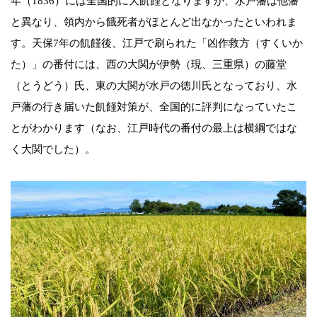
年（1836）には全国的に大飢饉となりますが、水戸藩は他藩
と異なり、領内から餓死者がほとんど出なかったといわれま
す。天保7年の飢饉後、江戸で刷られた「凶作救方（すくいか
た）」の番付には、西の大関が伊勢（現、三重県）の藤堂
（とうどう）氏、東の大関が水戸の徳川氏となっており、水
戸藩の行き届いた飢饉対策が、全国的に評判になっていたこ
とがわかります（なお、江戸時代の番付の最上は横綱ではな
く大関でした）。