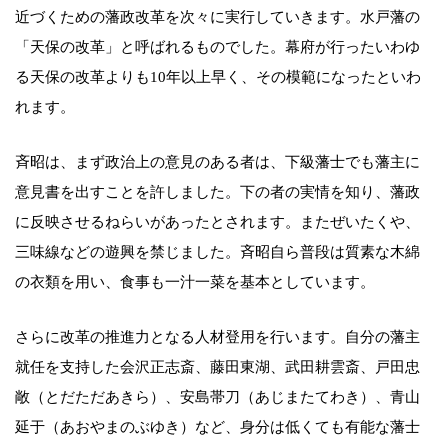
近づくための藩政改革を次々に実行していきます。水戸藩の
「天保の改革」と呼ばれるものでした。幕府が行ったいわゆ
る天保の改革よりも10年以上早く、その模範になったといわ
れます。
斉昭は、まず政治上の意見のある者は、下級藩士でも藩主に
意見書を出すことを許しました。下の者の実情を知り、藩政
に反映させるねらいがあったとされます。またぜいたくや、
三味線などの遊興を禁じました。斉昭自ら普段は質素な木綿
の衣類を用い、食事も一汁一菜を基本としています。
さらに改革の推進力となる人材登用を行います。自分の藩主
就任を支持した会沢正志斎、藤田東湖、武田耕雲斎、戸田忠
敞（とだただあきら）、安島帯刀（あじまたてわき）、青山
延于（あおやまのぶゆき）など、身分は低くても有能な藩士