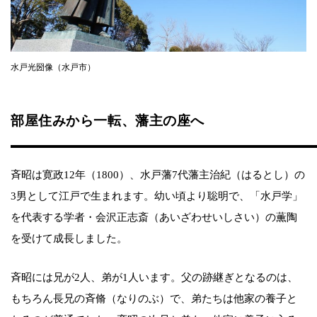
水戸光圀像（水戸市）
部屋住みから一転、藩主の座へ
斉昭は寛政12年（1800）、水戸藩7代藩主治紀（はるとし）の
3男として江戸で生まれます。幼い頃より聡明で、「水戸学」
を代表する学者・会沢正志斎（あいざわせいしさい）の薫陶
を受けて成長しました。
斉昭には兄が2人、弟が1人います。父の跡継ぎとなるのは、
もちろん長兄の斉脩（なりのぶ）で、弟たちは他家の養子と