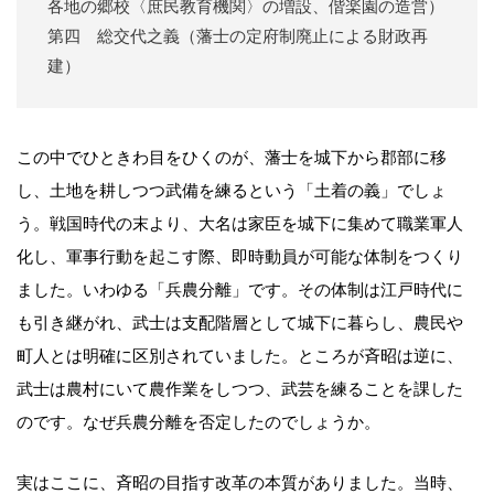
各地の郷校〈庶民教育機関〉の増設、偕楽園の造営）
第四 総交代之義（藩士の定府制廃止による財政再
建）
この中でひときわ目をひくのが、藩士を城下から郡部に移
し、土地を耕しつつ武備を練るという「土着の義」でしょ
う。戦国時代の末より、大名は家臣を城下に集めて職業軍人
化し、軍事行動を起こす際、即時動員が可能な体制をつくり
ました。いわゆる「兵農分離」です。その体制は江戸時代に
も引き継がれ、武士は支配階層として城下に暮らし、農民や
町人とは明確に区別されていました。ところが斉昭は逆に、
武士は農村にいて農作業をしつつ、武芸を練ることを課した
のです。なぜ兵農分離を否定したのでしょうか。
実はここに、斉昭の目指す改革の本質がありました。当時、