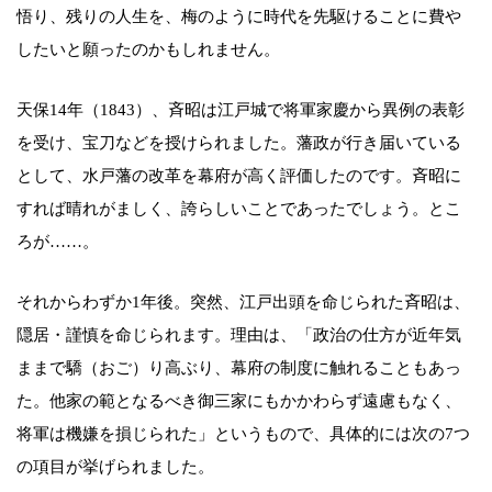
悟り、残りの人生を、梅のように時代を先駆けることに費や
したいと願ったのかもしれません。
天保14年（1843）、斉昭は江戸城で将軍家慶から異例の表彰
を受け、宝刀などを授けられました。藩政が行き届いている
として、水戸藩の改革を幕府が高く評価したのです。斉昭に
すれば晴れがましく、誇らしいことであったでしょう。とこ
ろが……。
それからわずか1年後。突然、江戸出頭を命じられた斉昭は、
隠居・謹慎を命じられます。理由は、「政治の仕方が近年気
ままで驕（おご）り高ぶり、幕府の制度に触れることもあっ
た。他家の範となるべき御三家にもかかわらず遠慮もなく、
将軍は機嫌を損じられた」というもので、具体的には次の7つ
の項目が挙げられました。