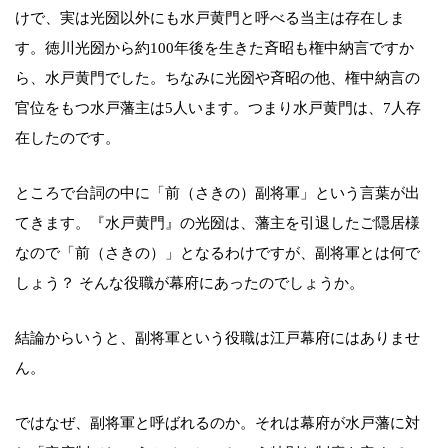
けで、実は光圀以外にも水戸黄門と呼べる当主は存在しま
す。徳川光圀から約100年後を生きた斉昭も権中納言ですか
ら、水戸黄門でした。ちなみに光圀や斉昭の他、権中納言の
官位をもつ水戸藩主は5人います。つまり水戸黄門は、7人存
在したのです。
ところで台詞の中に「前（さきの）副将軍」という言葉が出
てきます。『水戸黄門』の光圀は、藩主を引退したご隠居様
なので「前（さきの）」となるわけですが、副将軍とは何で
しょう？ そんな役職が幕府にあったのでしょうか。
結論からいうと、副将軍という役職は江戸幕府にはありませ
ん。
ではなぜ、副将軍と呼ばれるのか。それは幕府が水戸藩に対