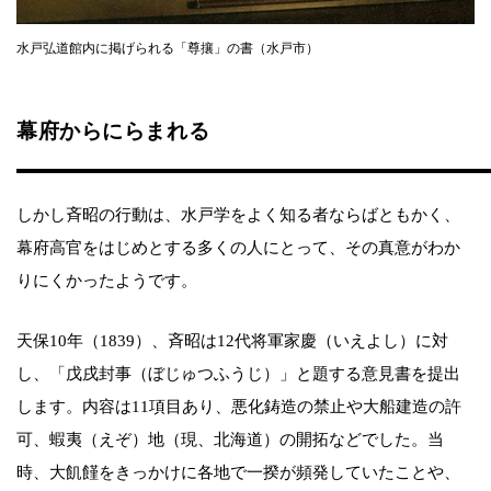
水戸弘道館内に掲げられる「尊攘」の書（水戸市）
幕府からにらまれる
しかし斉昭の行動は、水戸学をよく知る者ならばともかく、
幕府高官をはじめとする多くの人にとって、その真意がわか
りにくかったようです。
天保10年（1839）、斉昭は12代将軍家慶（いえよし）に対
し、「戊戌封事（ぼじゅつふうじ）」と題する意見書を提出
します。内容は11項目あり、悪化鋳造の禁止や大船建造の許
可、蝦夷（えぞ）地（現、北海道）の開拓などでした。当
時、大飢饉をきっかけに各地で一揆が頻発していたことや、