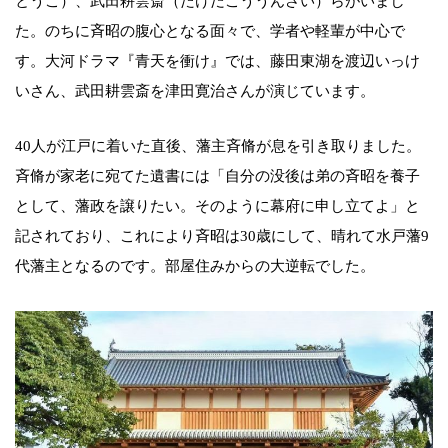
とうこ）、武田耕雲斎（たけだこううんさい）らがいまし
た。のちに斉昭の腹心となる面々で、学者や軽輩が中心で
す。大河ドラマ『青天を衝け』では、藤田東湖を渡辺いっけ
いさん、武田耕雲斎を津田寛治さんが演じています。
40人が江戸に着いた直後、藩主斉脩が息を引き取りました。
斉脩が家老に宛てた遺書には「自分の没後は弟の斉昭を養子
として、藩政を譲りたい。そのように幕府に申し立てよ」と
記されており、これにより斉昭は30歳にして、晴れて水戸藩9
代藩主となるのです。部屋住みからの大逆転でした。