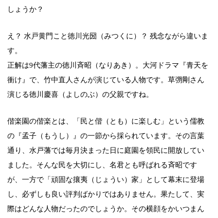
しょうか？
え？ 水戸黄門こと徳川光圀（みつくに）？ 残念ながら違いま
す。
正解は9代藩主の徳川斉昭（なりあき）。大河ドラマ『青天を
衝け』で、竹中直人さんが演じている人物です。草彅剛さん
演じる徳川慶喜（よしのぶ）の父親ですね。
偕楽園の偕楽とは、「民と偕（とも）に楽しむ」という儒教
の『孟子（もうし）』の一節から採られています。その言葉
通り、水戸藩では毎月決まった日に庭園を領民に開放してい
ました。そんな民を大切にし、名君とも呼ばれる斉昭です
が、一方で「頑固な攘夷（じょうい）家」として幕末に登場
し、必ずしも良い評判ばかりではありません。果たして、実
際はどんな人物だったのでしょうか。その横顔をかいつまん