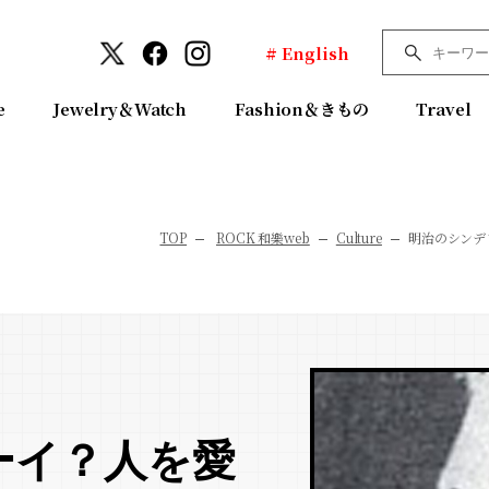
# English
e
Jewelry＆Watch
Fashion＆きもの
Travel
TOP
ROCK 和樂web
Culture
明治のシンデ
ーイ？人を愛