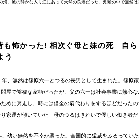
の海。波の静かな入り江にあって天然の良港だった。潮騒の中で無然は
昔も怖かった! 相次ぐ母と妹の死 自
よう
89）年、無然は篠原六一とつるの長男として生まれた。篠原
）問屋で裕福な家柄だったが、父の六一は社会事業に熱心な
のために奔走し、時には借金の肩代わりをするほどだったの
なり家運が傾いていた。母のつるはきれいで優しい働き者だ
4）年、幼い無然を不幸が襲った。全国的に猛威をふるってい