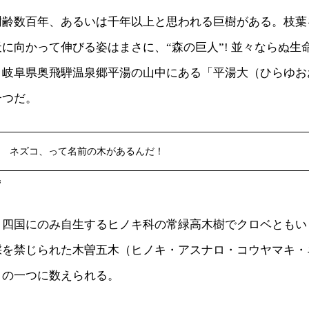
樹齢数百年、あるいは千年以上と思われる巨樹がある。枝葉
に向かって伸びる姿はまさに、“森の巨人”! 並々ならぬ生命
。岐阜県奥飛騨温泉郷平湯の山中にある「平湯大（ひらゆお
一つだ。
 ネズコ、って名前の木があるんだ！
ず
と四国にのみ自生するヒノキ科の常緑高木樹でクロベともい
採を禁じられた木曽五木（ヒノキ・アスナロ・コウヤマキ・
）の一つに数えられる。