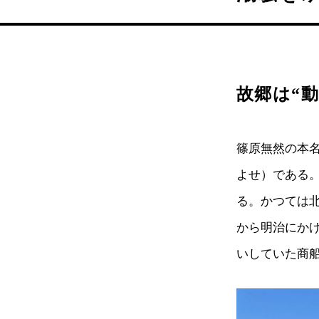
故郷は“
篠原無然の本
よせ）である
る。かつては
から明治にか
いしていた商船