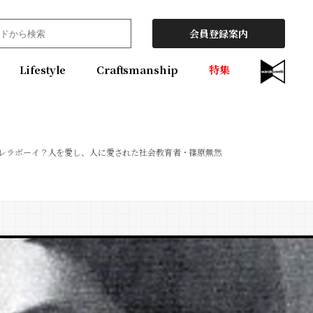
会員登録案内
Lifestyle
Craftsmanship
特集
レラボーイ？人を愛し、人に愛された社会教育者・篠原無然