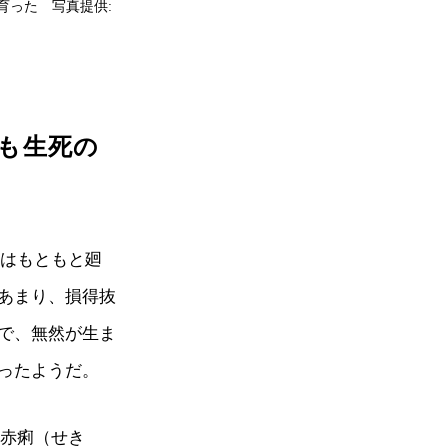
育った 写真提供:
らも生死の
家はもともと廻
あまり、損得抜
で、無然が生ま
ったようだ。
た赤痢（せき