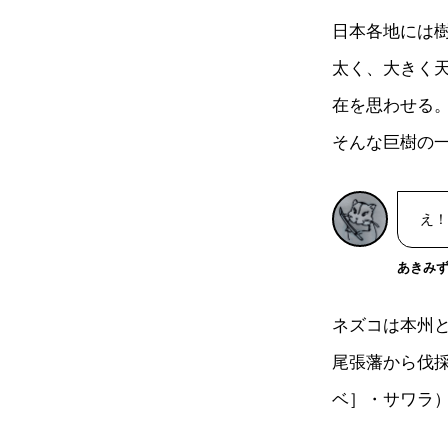
日本各地には
太く、大きく天
在を思わせる
そんな巨樹の
え！
あきみ
ネズコは本州
尾張藩から伐
ベ］・サワラ