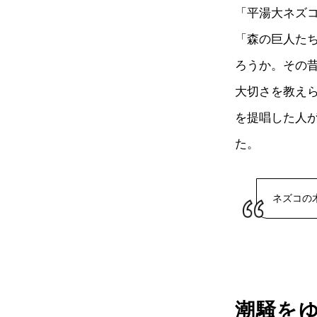
「平湯大ネズコ
「森の巨人たち
ろうか。その
大切さを教え
を提唱した人
た。
ネズコの
潮騒を