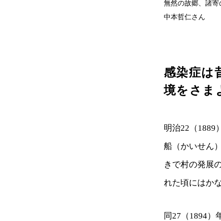
無然の故郷、諸寄
中本哲仁さん
感染症は
境をさま
明治22（18
船（かいせん
きで村の発展
れた頃にはか
同27（189