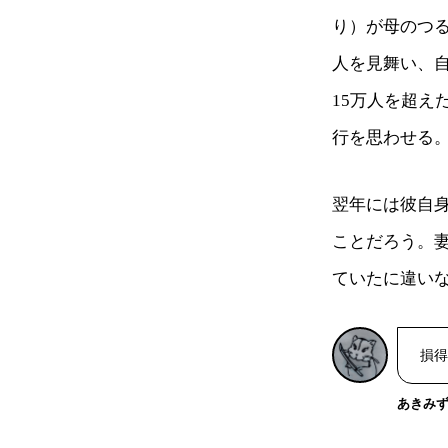
り）が母のつ
人を見舞い、
15万人を超
行を思わせる
翌年には彼自
ことだろう。
ていたに違い
損得
あきみ