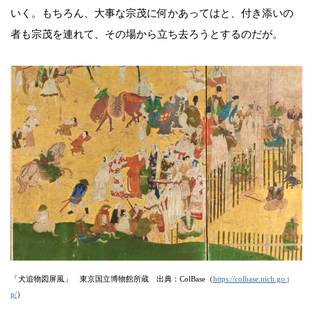
いく。もちろん、大事な宗茂に何かあってはと、付き添いの
者も宗茂を連れて、その場から立ち去ろうとするのだが。
「犬追物図屏風」 東京国立博物館所蔵 出典：ColBase（
https://colbase.nich.go.j
p/
）