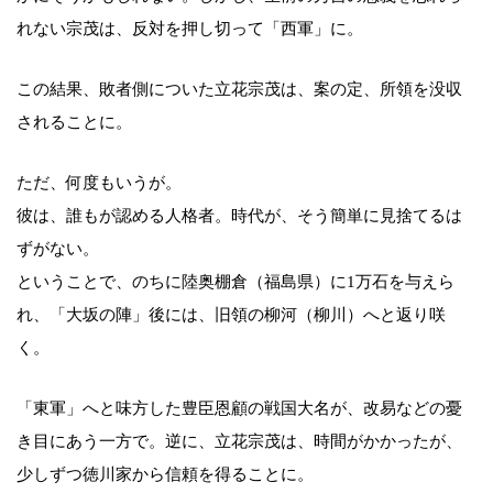
れない宗茂は、反対を押し切って「西軍」に。
この結果、敗者側についた立花宗茂は、案の定、所領を没収
されることに。
ただ、何度もいうが。
彼は、誰もが認める人格者。時代が、そう簡単に見捨てるは
ずがない。
ということで、のちに陸奥棚倉（福島県）に1万石を与えら
れ、「大坂の陣」後には、旧領の柳河（柳川）へと返り咲
く。
「東軍」へと味方した豊臣恩顧の戦国大名が、改易などの憂
き目にあう一方で。逆に、立花宗茂は、時間がかかったが、
少しずつ徳川家から信頼を得ることに。