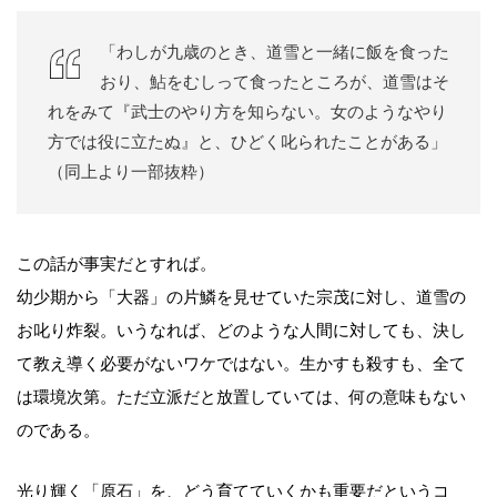
「わしが九歳のとき、道雪と一緒に飯を食った
おり、鮎をむしって食ったところが、道雪はそ
れをみて『武士のやり方を知らない。女のようなやり
方では役に立たぬ』と、ひどく叱られたことがある」
（同上より一部抜粋）
この話が事実だとすれば。
幼少期から「大器」の片鱗を見せていた宗茂に対し、道雪の
お叱り炸裂。いうなれば、どのような人間に対しても、決し
て教え導く必要がないワケではない。生かすも殺すも、全て
は環境次第。ただ立派だと放置していては、何の意味もない
のである。
光り輝く「原石」を、どう育てていくかも重要だというコ