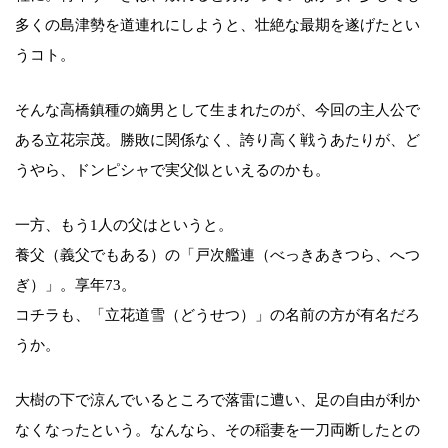
多くの島津勢を道連れにしようと、壮絶な最期を遂げたとい
うコト。
そんな高橋鎮種の嫡男として生まれたのが、今回の主人公で
ある立花宗茂。勝敗に関係なく、誇り高く戦うあたりが、ど
うやら、ドンピシャで実父似といえるのかも。
一方、もう1人の父はというと。
養父（義父でもある）の「戸次艦連（べっきあきつら、へつ
ぎ）」。享年73。
コチラも、「立花道雪（どうせつ）」の名前の方が有名だろ
うか。
大樹の下で涼んでいるところで落雷に遭い、足の自由が利か
なくなったという。なんなら、その稲妻を一刀両断したとの