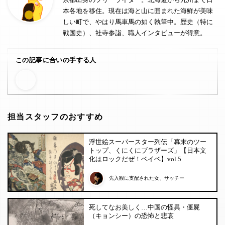
本各地を移住。現在は海と山に囲まれた海鮮が美味
しい町で、やはり馬車馬の如く執筆中。歴史（特に
戦国史）、社寺参詣、職人インタビューが得意。
この記事に合いの手する人
担当スタッフのおすすめ
浮世絵スーパースター列伝「幕末のツー
トップ、くにくにブラザーズ」【日本文
化はロックだぜ！ベイベ】vol.5
先入観に支配された女、サッチー
死してなお美しく…中国の怪異・僵屍
（キョンシー）の恐怖と悲哀