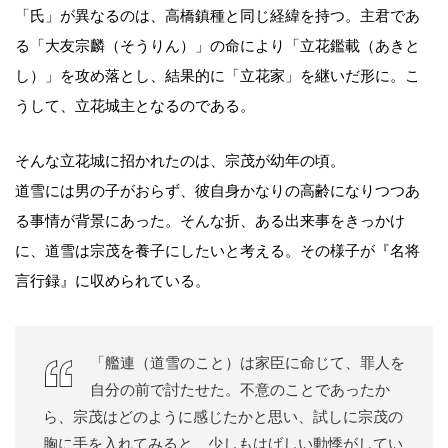
「氏」が異なるのは、高橋鎮種と同じ経緯を持つ。主君であ
る「大友宗麟（そうりん）」の命により「立花鑑載（あきと
し）」を攻め落とし、結果的に「立花家」を継いだ形に。こ
うして、立花城主となるのである。
そんな立花城に招かれたのは、宗茂が幼年の頃。
道雪には男の子がおらず、彼自身かなりの高齢になりつつあ
る事情が背景にあった。そんな折、ある出来事をきっかけ
に、道雪は宗茂を養子にしたいと考える。その様子が『名将
言行録』に収められている。
「艦連（道雪のこと）は家臣に命じて、罪人を
自分の前で討たせた。不意のことであったか
ら、宗茂はどのように感じたかと思い、試しに宗茂の
胸に手を入れてみると、少しもはげしい動悸がしてい