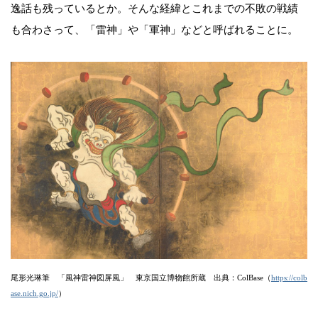
逸話も残っているとか。そんな経緯とこれまでの不敗の戦績
も合わさって、「雷神」や「軍神」などと呼ばれることに。
尾形光琳筆 「風神雷神図屏風」 東京国立博物館所蔵 出典：ColBase（
https://colb
ase.nich.go.jp/
）