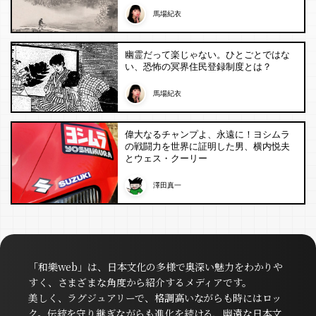
馬場紀衣
幽霊だって楽じゃない。ひとごとではな
い、恐怖の冥界住民登録制度とは？
馬場紀衣
偉大なるチャンプよ、永遠に！ヨシムラ
の戦闘力を世界に証明した男、横内悦夫
とウェス・クーリー
澤田真一
「和樂web」は、日本文化の多様で奥深い魅力をわかりや
すく、さまざまな角度から紹介するメディアです。
美しく、ラグジュアリーで、格調高いながらも時にはロッ
ク。伝統を守り継ぎながらも進化を続ける、幽遠な日本文