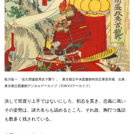
歌川延一 「佐久間盛政秀吉ヲ襲ウ 」 東京都立中央図書館特別文庫室所蔵 出典：
東京都立図書館デジタルアーカイブ（TOKYOアーカイブ）
決して世渡り上手ではないにしろ、初志を貫き、忠義に篤い
その姿勢は、諸大名らも認めるところ。それ故、胸打つ逸話
も数多く残されている。