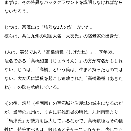
まずは、その特異なバックグラウンドを説明しなければなら
ないだろう。
じつは、宗茂には「強烈な2人の父」がいた。
彼らは、共に九州の戦国大名「大友氏」の宿老家の出身だ。
1人は、実父である「高橋鎮種（しげたね）」。享年39。
法名である「高橋紹運（じょううん）」の方が有名かもしれ
ない。じつは、「高橋」という氏は、生まれ持ったものでは
ない。大友氏に謀反を起こし追放された「高橋鑑種（あきた
ね）」の氏を承継している。
その後、筑前（福岡県）の宝満城と岩屋城の城主になるのだ
が。当時の九州は、まさに群雄割拠の時代。九州南部より
「島津氏」が勢力を拡大しているなかで、高橋鎮種もその犠
牲に。特筆すべきは、敗れると分かっていながら、少しでも