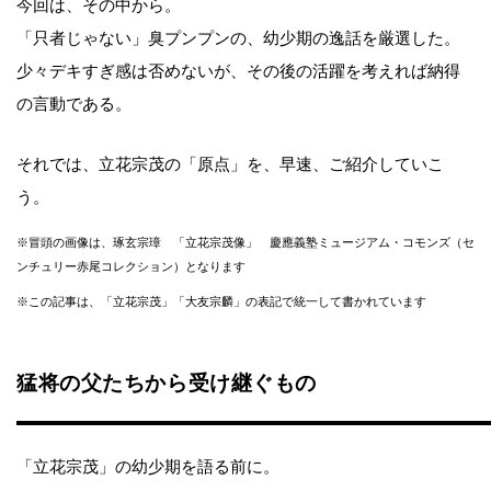
今回は、その中から。
「只者じゃない」臭プンプンの、幼少期の逸話を厳選した。
少々デキすぎ感は否めないが、その後の活躍を考えれば納得
の言動である。
それでは、立花宗茂の「原点」を、早速、ご紹介していこ
う。
※冒頭の画像は、琢玄宗璋 「立花宗茂像」 慶應義塾ミュージアム・コモンズ（セ
ンチュリー赤尾コレクション）となります
※この記事は、「立花宗茂」「大友宗麟」の表記で統一して書かれています
猛将の父たちから受け継ぐもの
「立花宗茂」の幼少期を語る前に。