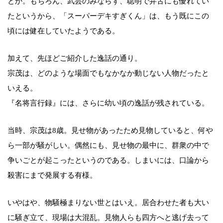
とか。もちろん、武芸のみならず、聡明で弁舌にも優れてい
たというから、「スーパーデキすぎくん」は、もう既にこの
頃には健在していたようである。
加えて、先ほどご紹介した逸話の通り。
宗茂は、どのような場面でもなかなか動じない人物だったと
いえる。
『名将言行録』には、さらに幼い頃の逸話が残されている。
当時、宗茂は8歳。見せ物があったため見物していると、何や
ら一部が騒がしい。偶然にも、見せ物の最中に、群衆の中で
争いごとが起こったというのである。しまいには、口論から
殺害にまで発展する有様。
いやはや、物騒極まりない世とはいえ。居合わせた者も大い
に騒ぎ立て、現場は大混乱。見物人らも四方へと逃げ去って