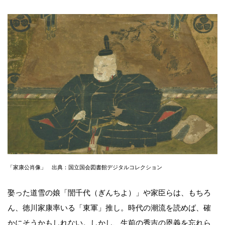
「家康公肖像」 出典：国立国会図書館デジタルコレクション
娶った道雪の娘「誾千代（ぎんちよ）」や家臣らは、もちろ
ん、徳川家康率いる「東軍」推し。時代の潮流を読めば、確
かにそうかもしれない。しかし、生前の秀吉の恩義を忘れら