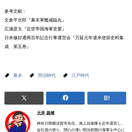
参考文献：
文倉平次郎『幕末軍艦咸臨丸』
広瀬彦太『近世帝国海軍史要』
日米修好通商百年記念行事運営会『万延元年遣米使節史料集
成 第五巻』
幕末
明治時代
江戸時代
大井 昌靖
神奈川県横須賀市在住。海上自衛隊を定年退官し、
会社員の傍ら、関心の薄い明治初期の海軍を中心に