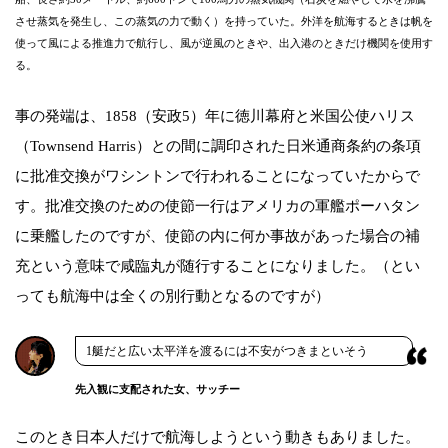
させ蒸気を発生し、この蒸気の力で動く）を持っていた。外洋を航海するときは帆を
使って風による推進力で航行し、風が逆風のときや、出入港のときだけ機関を使用す
る。
事の発端は、1858（安政5）年に徳川幕府と米国公使ハリス
（Townsend Harris）との間に調印された日米通商条約の条項
に批准交換がワシントンで行われることになっていたからで
す。批准交換のための使節一行はアメリカの軍艦ポーハタン
に乗艦したのですが、使節の内に何か事故があった場合の補
充という意味で咸臨丸が随行することになりました。（とい
っても航海中は全くの別行動となるのですが）
1艇だと広い太平洋を渡るには不安がつきまといそう
先入観に支配された女、サッチー
このとき日本人だけで航海しようという動きもありました。