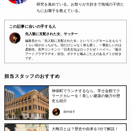
研究を進めている。お祭りが大好きで地域の子供た
ちにお囃子を教えている。
この記事に合いの手する人
先入観に支配された女、サッチー
編集長から「先入観に支配された女」というリングネームをもらう
くらい頭がかっちかち。頭だけじゃなく体も硬く、一番欲しいのは
柔軟性。音声コンテンツ『日本文化はロックだぜ！ベイベ』『藝大
アートプラザラヂオ』担当。ポテチと噛みごたえのあるグミが好き
です。
担当スタッフのおすすめ
神保町でランチするなら、学士会館でク
ラークカレーを！美しい建築の魅力や歴
史も紹介
田中祥子
大晦日とは？歴史や由来を3分で解説！