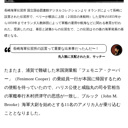
長崎海軍伝習所 国立国会図書館デジタルコレクションより オランダによって長崎に
設置された伝習所で、ペリーが横浜に上陸（２回目の来航時）した翌年の1855年か
ら1859年までオランダ人教師団によって軍艦の運用や航海などに関わる教育が行わ
れた。受講したのは、幕臣と諸藩からの伝習生で、この伝習はその後の海軍発展の基
礎となる。
長崎海軍伝習所の設置って重要な出来事だったんだ〜！
先入観に支配された女、サッチー
たまたま、浦賀で難破した米国測量船「フェモニア・クーパ
ー」（Fenimore Cooper）の乗組員一行が本国に帰国するため
の便船を待っていたので、ハリス公使と咸臨丸の司令官相当
の軍艦奉行木村摂津守の思惑が一致し、ブルック（John M.
Brooke）海軍大尉を始めとする11名のアメリカ人が乗り込む
こととなりました。