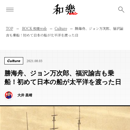
検索
TOP
ROCK 和樂web
Culture
勝海舟、ジョン万次郎、福沢諭
吉も乗船！初めて日本の船が太平洋を渡った日
Culture
2021.08.03
勝海舟、ジョン万次郎、福沢諭吉も乗
船！初めて日本の船が太平洋を渡った日
大井 昌靖