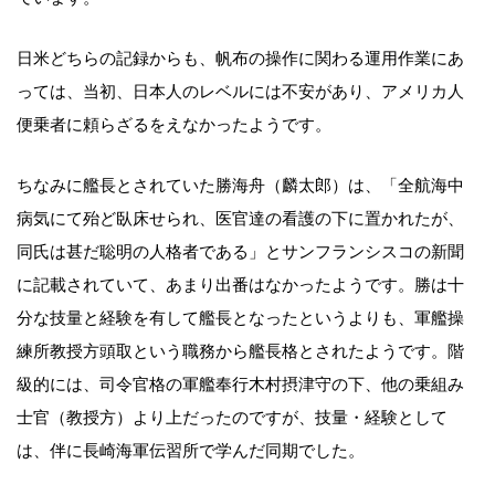
日米どちらの記録からも、帆布の操作に関わる運用作業にあ
っては、当初、日本人のレベルには不安があり、アメリカ人
便乗者に頼らざるをえなかったようです。
ちなみに艦長とされていた勝海舟（麟太郎）は、「全航海中
病気にて殆ど臥床せられ、医官達の看護の下に置かれたが、
同氏は甚だ聡明の人格者である」とサンフランシスコの新聞
に記載されていて、あまり出番はなかったようです。勝は十
分な技量と経験を有して艦長となったというよりも、軍艦操
練所教授方頭取という職務から艦長格とされたようです。階
級的には、司令官格の軍艦奉行木村摂津守の下、他の乗組み
士官（教授方）より上だったのですが、技量・経験として
は、伴に長崎海軍伝習所で学んだ同期でした。