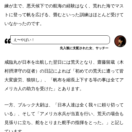
練が主で、悪天候下での航海の経験はなく、荒れた海でマス
トに登って帆を広げる、畳むといった訓練はほとんど受けて
いなかったのです。
え〜やばい！
先入観に支配された女、サッチー
咸臨丸が日本を出航した翌日には荒天となり、齋藤留蔵（木
村摂津守の従者）の日記によれば「初めての荒天に遭って皆
大変疲労、狼狽し」、「帆布を縮長上下する等の事は全てア
メリカ人の助力を受けた」とあります。
一方、ブルック大尉は、「日本人達は全く我々に頼り切って
いる」、そして「アメリカ水兵が当直を行い、荒天の場合も
見張りに立ち、舵をとりまた舵手の指揮をとった。」と記し
ています。