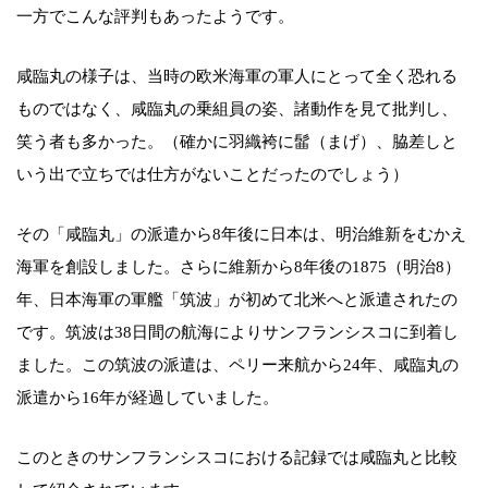
一方でこんな評判もあったようです。
咸臨丸の様子は、当時の欧米海軍の軍人にとって全く恐れる
ものではなく、咸臨丸の乗組員の姿、諸動作を見て批判し、
笑う者も多かった。（確かに羽織袴に髷（まげ）、脇差しと
いう出で立ちでは仕方がないことだったのでしょう）
その「咸臨丸」の派遣から8年後に日本は、明治維新をむかえ
海軍を創設しました。さらに維新から8年後の1875（明治8）
年、日本海軍の軍艦「筑波」が初めて北米へと派遣されたの
です。筑波は38日間の航海によりサンフランシスコに到着し
ました。この筑波の派遣は、ペリー来航から24年、咸臨丸の
派遣から16年が経過していました。
このときのサンフランシスコにおける記録では咸臨丸と比較