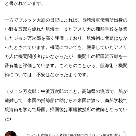
と書かれています。
一方でブルック大尉の日記によれば、長崎海軍伝習所出身の
小野友五郎を優れた航海士、またアメリカの商船学校を修業
したジョン万次郎を高く評価しており、航海術に問題はなか
ったとされています。機関についても、便乗していたアメリ
カ人に機関関係者はいなかったが、機関士の肥田浜五郎を一
番有能と評価しています。これらのことから、航海術・機関
術については、不安はなかったようです。
（ジョン万次郎：中浜万次郎のこと。高知県の漁師で、船が
遭難して、米国の捕鯨船に助けられ米国に渡り、商船学校で
航海術を学んで帰国。帰国後は軍艦教授所の教師となってい
た）
ジョン万次郎という名前は井伏鱒二の『ジョン萬次郎漂流