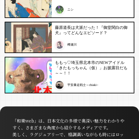
ニシ
藤原道長は犬派だった！『御堂関白の御
犬』ってどんなエピソード？
樽瀬川
ももっ♡埼玉県北本市のNEWアイドル
「きたもっちゃん（仮）」お披露目だも
～～！！
平安暴走戦士～chiaki~
「和樂web」は、日本文化の多様で奥深い魅力をわかりや
すく、さまざまな角度から紹介するメディアです。
美しく、ラグジュアリーで、格調高いながらも時にはロッ