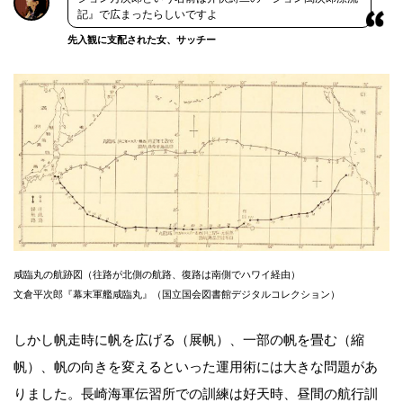
記』で広まったらしいですよ
先入観に支配された女、サッチー
咸臨丸の航跡図（往路が北側の航路、復路は南側でハワイ経由）
文倉平次郎『幕末軍艦咸臨丸』（国立国会図書館デジタルコレクション）
しかし帆走時に帆を広げる（展帆）、一部の帆を畳む（縮
帆）、帆の向きを変えるといった運用術には大きな問題があ
りました。長崎海軍伝習所での訓練は好天時、昼間の航行訓