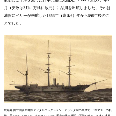
月（安政は3月に万延に改元）に品川を出航しました。それは
浦賀にペリーが来航した1853年（嘉永6）年から約8年後のこ
とでした。
咸臨丸 国立国会図書館デジタルコレクション オランダ製の軍艦で、3本マストの帆
船、長さ約50メートル、約600トンで100馬力の蒸気機関（石炭を燃やして水を沸騰