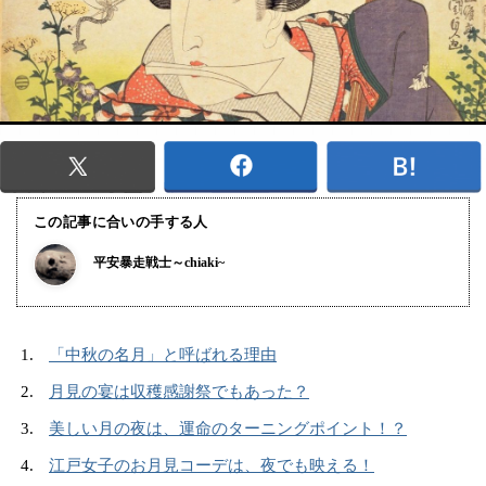
この記事に合いの手する人
平安暴走戦士～chiaki~
「中秋の名月」と呼ばれる理由
月見の宴は収穫感謝祭でもあった？
美しい月の夜は、運命のターニングポイント！？
江戸女子のお月見コーデは、夜でも映える！