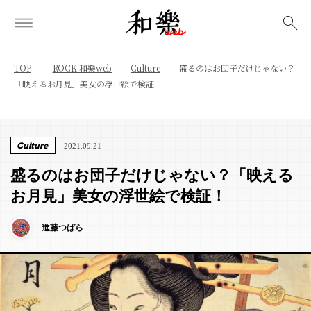
検索
TOP
ROCK 和樂web
Culture
盛るのはお団子だけじゃない？
「映えるお月見」美女の浮世絵で検証！
Culture
2021.09.21
盛るのはお団子だけじゃない？「映える
お月見」美女の浮世絵で検証！
進藤つばら