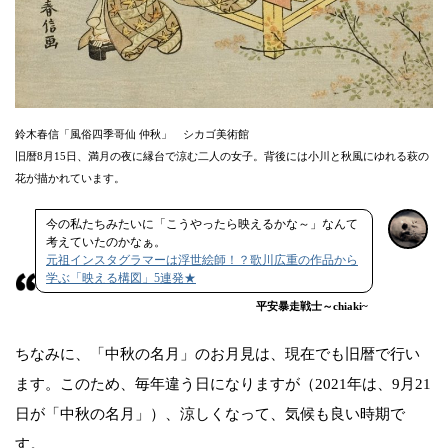
鈴木春信「風俗四季哥仙 仲秋」 シカゴ美術館
旧暦8月15日、満月の夜に縁台で涼む二人の女子。背後には小川と秋風にゆれる萩の
花が描かれています。
今の私たちみたいに「こうやったら映えるかな～」なんて
考えていたのかなぁ。
元祖インスタグラマーは浮世絵師！？歌川広重の作品から
学ぶ「映える構図」5連発★
平安暴走戦士～chiaki~
ちなみに、「中秋の名月」のお月見は、現在でも旧暦で行い
ます。このため、毎年違う日になりますが（2021年は、9月21
日が「中秋の名月」）、涼しくなって、気候も良い時期で
す。