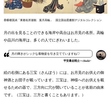
香蝶楼国貞「東都名所遊観 葉月高輪」 国立国会図書館デジタルコレクション
月の出を見ることのできる海岸や高台はお月見の名所。高輪
や品川の海岸は、多くの人でにぎわいました。
月の輝きがシックな着物姿を引き立てていますね♡
平安暴走戦士～chiaki~
絵の右側にある三宝（さんぽう）には、お月見のお供えの御
神酒とお団子が載っています。三宝は、神様へのお供えを載
せるための器で、三方向に穴が開いていることが名前の由来
です。（三宝は、三方と書くこともあります。）