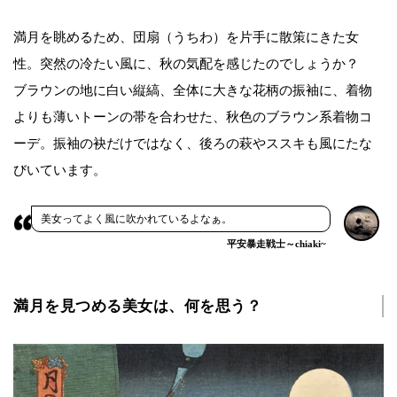
満月を眺めるため、団扇（うちわ）を片手に散策にきた女
性。突然の冷たい風に、秋の気配を感じたのでしょうか？
ブラウンの地に白い縦縞、全体に大きな花柄の振袖に、着物
よりも薄いトーンの帯を合わせた、秋色のブラウン系着物コ
ーデ。振袖の袂だけではなく、後ろの萩やススキも風にたな
びいています。
美女ってよく風に吹かれているよなぁ。
平安暴走戦士～chiaki~
満月を見つめる美女は、何を思う？