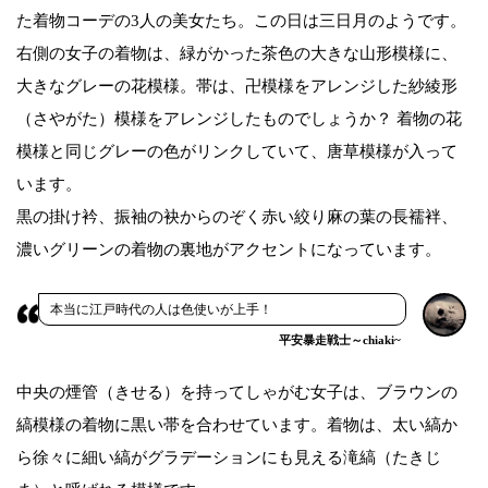
た着物コーデの3人の美女たち。この日は三日月のようです。
右側の女子の着物は、緑がかった茶色の大きな山形模様に、
大きなグレーの花模様。帯は、卍模様をアレンジした紗綾形
（さやがた）模様をアレンジしたものでしょうか？ 着物の花
模様と同じグレーの色がリンクしていて、唐草模様が入って
います。
黒の掛け衿、振袖の袂からのぞく赤い絞り麻の葉の長襦袢、
濃いグリーンの着物の裏地がアクセントになっています。
本当に江戸時代の人は色使いが上手！
平安暴走戦士～chiaki~
中央の煙管（きせる）を持ってしゃがむ女子は、ブラウンの
縞模様の着物に黒い帯を合わせています。着物は、太い縞か
ら徐々に細い縞がグラデーションにも見える滝縞（たきじ