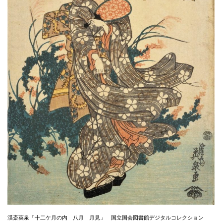
渓斎英泉「十二ケ月の内 八月 月見」 国立国会図書館デジタルコレクション