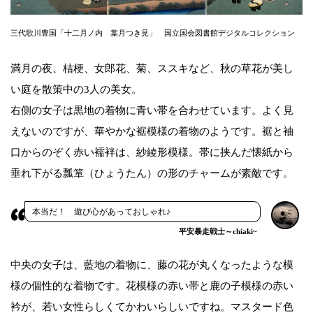
三代歌川豊国「十二月ノ内 葉月つき見」 国立国会図書館デジタルコレクション
満月の夜、桔梗、女郎花、菊、ススキなど、秋の草花が美し
い庭を散策中の3人の美女。
右側の女子は黒地の着物に青い帯を合わせています。よく見
えないのですが、華やかな裾模様の着物のようです。裾と袖
口からのぞく赤い襦袢は、紗綾形模様。帯に挟んだ懐紙から
垂れ下がる瓢箪（ひょうたん）の形のチャームが素敵です。
本当だ！ 遊び心があっておしゃれ♪
平安暴走戦士～chiaki~
中央の女子は、藍地の着物に、藤の花が丸くなったような模
様の個性的な着物です。花模様の赤い帯と鹿の子模様の赤い
衿が、若い女性らしくてかわいらしいですね。マスタード色