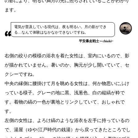
の影により、明るい満月の光に照らされていることがわかり
ます。
電気が普及している現代は、夜も明るい。月の影ができ
る…なんて体験はなかなかできないですね。
平安暴走戦士～chiaki~
右側の絞りの模様の浴衣を着た女性は、室内にいるので、影
が描かれていません。暑いのか、胸元が少し開いていて、セ
クシーですね。
中央の縁側に腰掛けて月を眺める女性は、何か物思いにふけ
っている様子。グレーの地に黒、浅葱色、白の縦縞が粋で
す。着物の縞の一色が裏地とリンクしていて、おしゃれで
す。
左側の女性は、よろけ縞のような浴衣を左手に持っているの
で、湯屋（ゆや/江戸時代の銭湯）から戻ってきたところでし