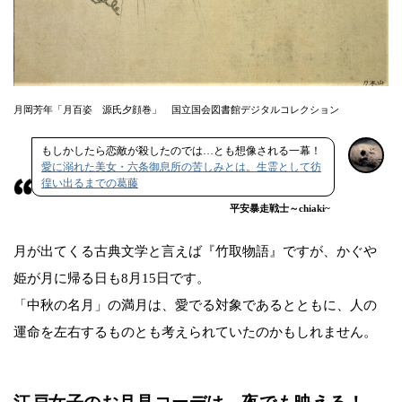
月岡芳年「月百姿 源氏夕顔巻」 国立国会図書館デジタルコレクション
もしかしたら恋敵が殺したのでは…とも想像される一幕！
愛に溺れた美女・六条御息所の苦しみとは。生霊として彷
徨い出るまでの葛藤
平安暴走戦士～chiaki~
月が出てくる古典文学と言えば『竹取物語』ですが、かぐや
姫が月に帰る日も8月15日です。
「中秋の名月」の満月は、愛でる対象であるとともに、人の
運命を左右するものとも考えられていたのかもしれません。