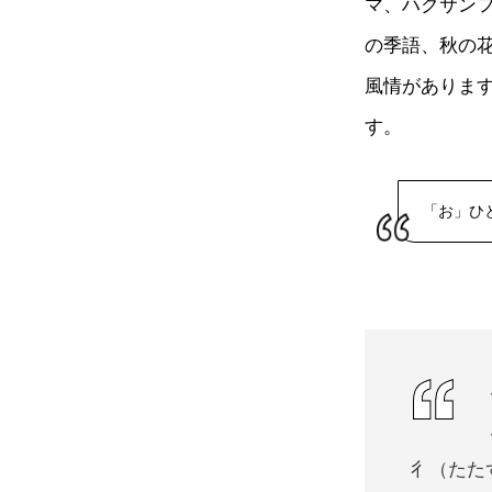
マ、ハクサン
の季語、秋の
風情がありま
す。
「お」ひ
彳（た