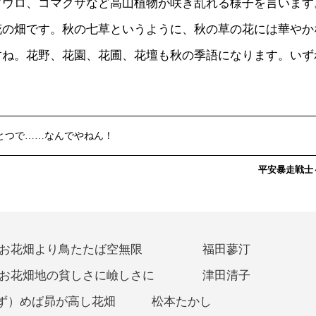
フウロ、コマクサなど高山植物が咲き乱れる様子を言います
花の畑です。秋の七草というように、秋の草の花には華やか
すね。花野、花園、花圃、花壇も秋の季語になります。いず
とつで……なんでやねん！
平安暴走戦士～c
お花畑より鳥たたば空無限 福田蓼汀
お花畑地の貧しさに嶮しさに 津田清子
たず）めば昴が高し花畑 松本たかし