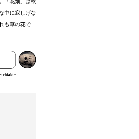
。「花畑」は秋
な中に寂しげな
れも草の花で
hiaki~