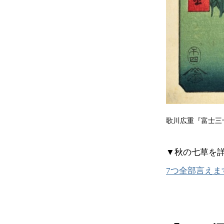
歌川広重『富士三
▼秋の七草を
7つ全部言え