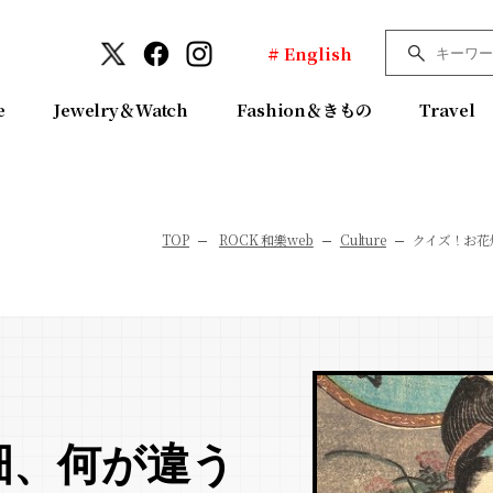
# English
e
Jewelry＆Watch
Fashion＆きもの
Travel
TOP
ROCK 和樂web
Culture
クイズ！お花
畑、何が違う