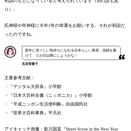
初詣のもとになっていると考えられています（別の説もあ
り）。
氏神様や年神様に今年1年の幸運をお願いする、それが初詣だ
ったのですね。
新年に清々しい気持ちになれる日本らしい風習。混雑を避
けて、三が日以降にしようかな！
瓦谷登貴子
主要参考文献：
・『デジタル大辞泉』小学館
・『日本大百科全書（ニッポニカ）』小学館
・『平成ニッポン生活便利帳』自由国民社
・『世界大百科事典』平凡社
アイキャッチ画像：歌川国直『Street Scene in the New Year