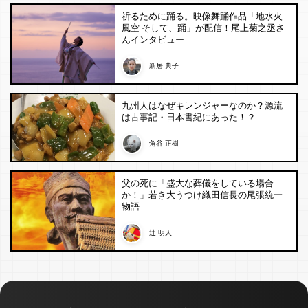
祈るために踊る。映像舞踊作品「地水火
風空 そして、踊」が配信！尾上菊之丞さ
んインタビュー
新居 典子
九州人はなぜキレンジャーなのか？源流
は古事記・日本書紀にあった！？
角谷 正樹
父の死に「盛大な葬儀をしている場合
か！」若き大うつけ織田信長の尾張統一
物語
辻 明人