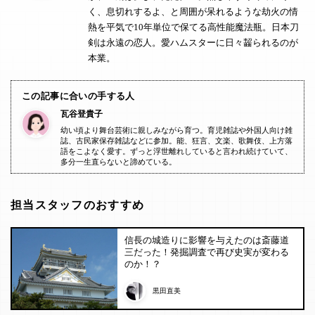
く、息切れするよ、と周囲が呆れるような劫火の情
熱を平気で10年単位で保てる高性能魔法瓶。日本刀
剣は永遠の恋人。愛ハムスターに日々齧られるのが
本業。
この記事に合いの手する人
瓦谷登貴子
幼い頃より舞台芸術に親しみながら育つ。育児雑誌や外国人向け雑
誌、古民家保存雑誌などに参加。能、狂言、文楽、歌舞伎、上方落
語をこよなく愛す。ずっと浮世離れしていると言われ続けていて、
多分一生直らないと諦めている。
担当スタッフのおすすめ
信長の城造りに影響を与えたのは斎藤道
三だった！発掘調査で再び史実が変わる
のか！？
黒田直美