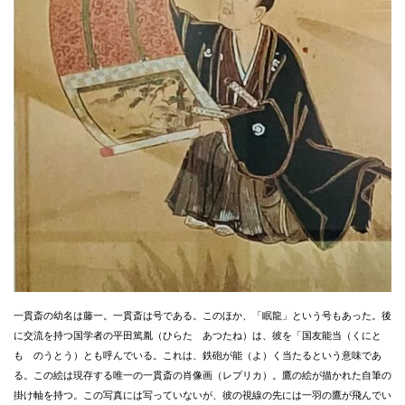
一貫斎の幼名は藤一。一貫斎は号である。このほか、「眠龍」という号もあった。後
に交流を持つ国学者の平田篤胤（ひらた あつたね）は、彼を「国友能当（くにと
も のうとう）とも呼んでいる。これは、鉄砲が能（よ）く当たるという意味であ
る。この絵は現存する唯一の一貫斎の肖像画（レプリカ）。鷹の絵が描かれた自筆の
掛け軸を持つ。この写真には写っていないが、彼の視線の先には一羽の鷹が飛んでい