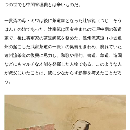
つの世でも中間管理職とは辛いものだ。
一貫斎の母・ミワは後に茶道家となった辻宗範（つじ そう
はん）の姉であった。辻宗範は国友生まれの江戸中期の茶道
家で、後に将軍家の茶道師範を務めた。遠州流茶道（小堀遠
州の起こした武家茶道の一派）の奥義をきわめ、廃れていた
遠州流茶道の復興に尽力し、和歌や俳句、書道、華道、造園
などにもマルチな才能を発揮した人物である。このような人
が叔父にいたことは、彼に少なからず影響を与えたことだろ
う。