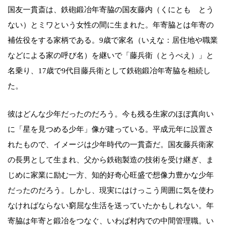
国友一貫斎は、鉄砲鍛冶年寄脇の国友藤内（くにとも とう
ない）とミワという女性の間に生まれた。年寄脇とは年寄の
補佐役をする家柄である。9歳で家名（いえな：居住地や職業
などによる家の呼び名）を継いで「藤兵衛（とうべえ）」と
名乗り、17歳で9代目藤兵衛として鉄砲鍛冶年寄脇を相続し
た。
彼はどんな少年だったのだろう。今も残る生家のほぼ真向い
に「星を見つめる少年」像が建っている。平成元年に設置さ
れたもので、イメージは少年時代の一貫斎だ。国友藤兵衛家
の長男として生まれ、父から鉄砲製造の技術を受け継ぎ、ま
じめに家業に励む一方、知的好奇心旺盛で想像力豊かな少年
だったのだろう。しかし、現実にはけっこう周囲に気を使わ
なければならない窮屈な生活を送っていたかもしれない。年
寄脇は年寄と鍛冶をつなぐ、いわば村内での中間管理職。い