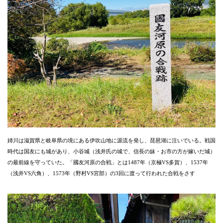
姉川は滋賀県と岐阜県の境にある伊吹山地に源流を発し、琵琶湖に注いでいる。戦国
時代は国友にも城があり、小谷城（浅井氏の城で、信長の妹・お市の方が嫁いだ城）
の最前線を守っていた。「國友河原の合戦」とは1487年（京極VS多賀）、1537年
（浅井VS六角）、1573年（野村VS宮部）の3回に渡って行われた合戦をさす