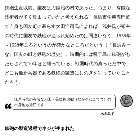
鉄砲生産以前、国友は刀鍛冶の村であった。つまり、有能な
技術者が多く集まっていたと考えられる。長浜市学芸専門監
で自身も国友町に暮らす太田浩司氏によれば、浅井氏が領主
の時代に国友で鉄砲が造られ始めたのは間違いなく、1555年
～1558年ごろというのが確かなところだという（『長浜みー
な』国友の町と鉄砲の歴史）。時期的には種子島に鉄砲がも
たらされて10年ほど経っている。戦国時代の真っただ中で、
どこも最新兵器である鉄砲の製造にしのぎを削っていたこと
だろう。
江戸時代の有名な刀工・長曾祢虎徹（ながそねこてつ）の
出身地も近江です！
あきみず
鉄砲の製造過程でネジが生まれた