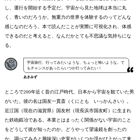
し、運行を開始する予定だ。宇宙から見た地球は本当に丸
く、青いのだろうか。無重力の世界を体験するのってどんな
感じなのだろう。本で読んだことが実際に可視化され、体感
できるのだと考えると、なんだかとても不思議な気持ちにな
る。
宇宙旅行、行ってみたいような、ちょっと怖いような。で
もチャンスがあったらいつか行ってみたい！
あきみず
ところで200年近く昔の江戸時代、日本から宇宙を観ていた男
がいた。彼の名は国友一貫斎（くにとも いっかんさい）。
近江国（現在の滋賀県）国友村（現長浜市国友町）に生まれ
た鉄砲鍛冶である。本業とはまったく関係がない宇宙のこと
をどうして彼が知ったのか。どうやって望遠鏡を創ったの
か。調べてみると興味深い史実がいくつか浮かび上がって来