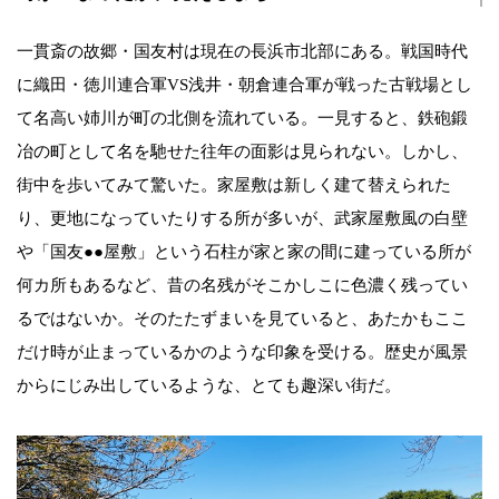
一貫斎の故郷・国友村は現在の長浜市北部にある。戦国時代
に織田・徳川連合軍VS浅井・朝倉連合軍が戦った古戦場とし
て名高い姉川が町の北側を流れている。一見すると、鉄砲鍛
冶の町として名を馳せた往年の面影は見られない。しかし、
街中を歩いてみて驚いた。家屋敷は新しく建て替えられた
り、更地になっていたりする所が多いが、武家屋敷風の白壁
や「国友●●屋敷」という石柱が家と家の間に建っている所が
何カ所もあるなど、昔の名残がそこかしこに色濃く残ってい
るではないか。そのたたずまいを見ていると、あたかもここ
だけ時が止まっているかのような印象を受ける。歴史が風景
からにじみ出しているような、とても趣深い街だ。