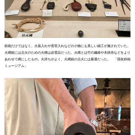
鉄砲だけではなく、火薬入れや雷管入れなどの小物にも美しい細工が施されていた。
火縄銃には点火のための火縄は必需品だった。火縄とは竹の繊維や木綿糸などをより
あわせて縄にしたもの。火持ちがよく、火縄銃の点火には最適だった。 「国友鉄砲
ミュージアム」