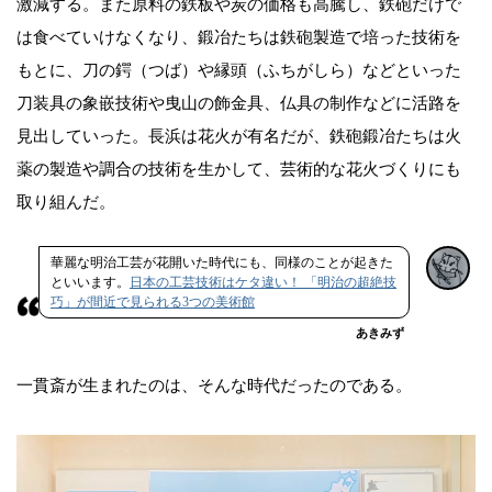
激減する。また原料の鉄板や炭の価格も高騰し、鉄砲だけで
は食べていけなくなり、鍛冶たちは鉄砲製造で培った技術を
もとに、刀の鍔（つば）や縁頭（ふちがしら）などといった
刀装具の象嵌技術や曳山の飾金具、仏具の制作などに活路を
見出していった。長浜は花火が有名だが、鉄砲鍛冶たちは火
薬の製造や調合の技術を生かして、芸術的な花火づくりにも
取り組んだ。
華麗な明治工芸が花開いた時代にも、同様のことが起きた
といいます。
日本の工芸技術はケタ違い！ 「明治の超絶技
巧」が間近で見られる3つの美術館
あきみず
一貫斎が生まれたのは、そんな時代だったのである。