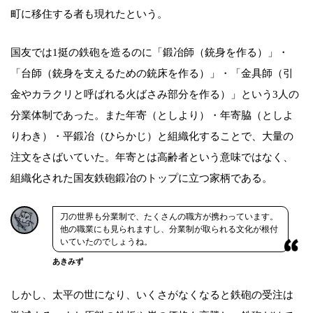
町に移住する者も現れたという。
国友では1挺の鉄砲を造るのに「鍛冶師（銃身を作る）」・
「台師（銃身を支えるための銃床を作る）」・「金具師（引
金やカラクリと呼ばれる火ばさみ部分を作る）」という3人の
分業体制であった。また年寄（としより）・年寄脇（としよ
りわき）・平鍛冶（ひらかじ）と組織化することで、大量の
注文をさばいていた。年寄とは高齢者という意味ではなく、
組織化された国友鉄砲鍛冶のトップに立つ家柄である。
刀の世界も分業制で、たくさんの職方が携わっています。
他の職業にも見られますし、分業制が取られる文化が根付
いていたのでしょうね。
あきみず
しかし、太平の世になり、いくさがなくなると鉄砲の受注は