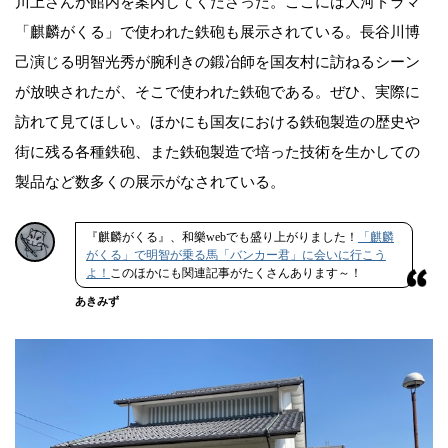
川上さんが館内を案内してくださった。ここには大河ドラマ
「麒麟がくる」で使われた鉄砲も展示されている。長谷川博
己演じる明智光秀が腕利きの鍛冶師を国友村に訪ねるシーン
が放映されたが、そこで使われた鉄砲である。ぜひ、実際に
訪れて見てほしい。ほかにも国友における鉄砲製造の歴史や
街に残る各種鉄砲、また鉄砲製造で培った技術を生かしての
製品など数多くの展示がなされている。
『麒麟がくる』、和樂webでも盛り上がりました！
「麒麟
がくる」で明智が乗る馬「バンカー君」に会いに行こう
よ！
このほかにも関連記事がたくさんあります～！
あきみず