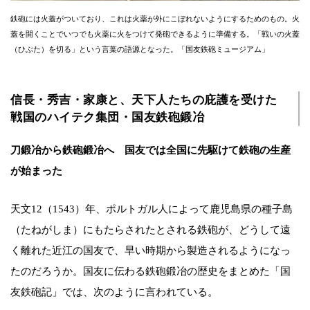
鉄砲には火蓋がついており、これは火薬が外にこぼれないようにするためのもの。火
蓋を開くことでいつでも火薬に火をつけて発砲できるように準備する。「戦いの火蓋
（ひぶた）を切る」という言葉の語源となった。「国友鉄砲ミュージアム」
信長・秀吉・家康と、天下人たちの庇護を受けた
戦国のハイテク集団・国友鉄砲鍛冶
刀鍛冶から鉄砲鍛冶へ 国友では全国に先駆けて鉄砲の生産
が始まった
天文12（1543）年、ポルトガル人によって鹿児島県の種子島
（たねがしま）にもたらされたとされる鉄砲が、どうして遠
く離れた近江の国友で、早い時期から製造されるようになっ
たのだろうか。国友に伝わる鉄砲鍛冶の歴史をまとめた「国
友鉄砲記」では、次のように言われている。