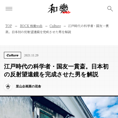
検索
TOP
ROCK 和樂web
Culture
江戸時代の科学者・国友一貫
斎。日本初の反射望遠鏡を完成させた男を解説
Culture
2021.11.29
江戸時代の科学者・国友一貫斎。日本初
の反射望遠鏡を完成させた男を解説
里山企画菜の花舎