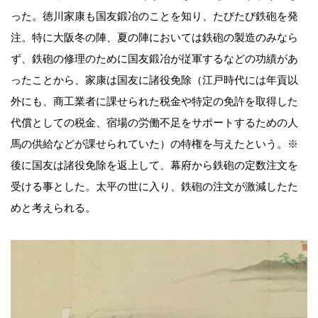
った。徳川家康も国友鍛冶のことを知り、たびたび鉄砲を発
注。特に大阪冬の陣、夏の陣においては鉄砲の製造のみなら
ず、鉄砲の修理のために国友鍛冶が従軍するなどの功績があ
ったことから、家康は国友に諸役免除（江戸時代には年貢以
外にも、商工業者に課せられた税金や特定の免許を取得した
代償としての税金、宿場の労働不足をサポートするための人
馬の供給などが課せられていた）の特権を与えたという。※
後に国友は諸役免除を返上して、幕府から鉄砲の定数注文を
受ける事とした。太平の世に入り、鉄砲の注文が激減したた
めと考えられる。