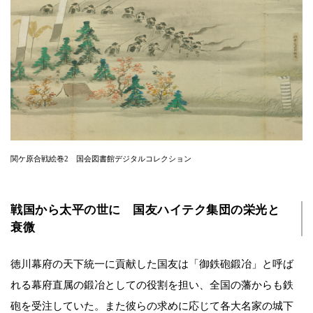
関ケ原合戦絵巻2 国会図書館デジタルコレクション
戦国から太平の世に 国友ハイテク集団の栄光と
衰微
徳川幕府の天下統一に貢献した国友は「御鉄砲鍛冶」と呼ば
れる幕府直属の鍛冶としての役割を担い、全国の藩からも鉄
砲を受注していた。また彼らの求めに応じて各大名家の城下