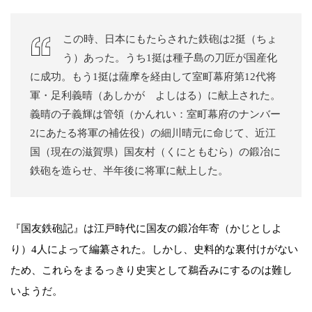
この時、日本にもたらされた鉄砲は2挺（ちょ
う）あった。うち1挺は種子島の刀匠が国産化
に成功。もう1挺は薩摩を経由して室町幕府第12代将
軍・足利義晴（あしかが よしはる）に献上された。
義晴の子義輝は管領（かんれい：室町幕府のナンバー
2にあたる将軍の補佐役）の細川晴元に命じて、近江
国（現在の滋賀県）国友村（くにともむら）の鍛冶に
鉄砲を造らせ、半年後に将軍に献上した。
『国友鉄砲記』は江戸時代に国友の鍛冶年寄（かじとしよ
り）4人によって編纂された。しかし、史料的な裏付けがない
ため、これらをまるっきり史実として鵜呑みにするのは難し
いようだ。