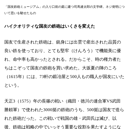
「国友鉄砲ミュージアム」の入り口前の庭に建つ司馬遼太郎の文学碑。ネジ発明につ
いて思いを馳せたもの
ハイクオリティな国友の鉄砲はいくさを変えた
国友で生産された鉄砲は、銃身には出雲で産出された品質の
良い鉄を使っており、とても堅牢（けんろう）で機能美に優
れ、命中率も高かったとされる。だからこそ、時の権力者た
ちはこぞって国友の鉄砲を買い求めた。大坂夏の陣のころ
（1615年）には、73軒の鍛冶屋と500人もの職人が国友にいた
という。
天正3（1575）年の長篠の戦い（織田・徳川の連合軍VS武田
勝頼軍）で使われた3000挺の鉄砲のうち、500挺は国友で造ら
れた鉄砲だった。この戦いで戦国の雄・武田氏は滅び、以
後、鉄砲は戦略の中でいっそう重要な役割を果たすようにな