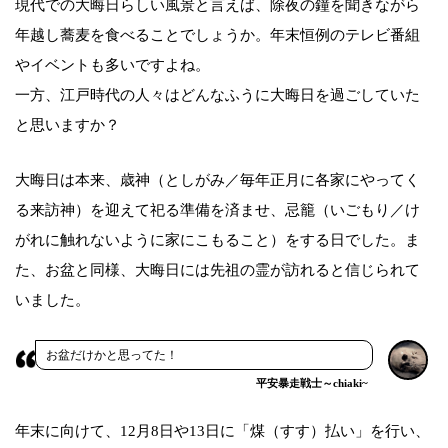
現代での大晦日らしい風景と言えば、除夜の鐘を聞きながら
年越し蕎麦を食べることでしょうか。年末恒例のテレビ番組
やイベントも多いですよね。
一方、江戸時代の人々はどんなふうに大晦日を過ごしていた
と思いますか？
大晦日は本来、歳神（としがみ／毎年正月に各家にやってく
る来訪神）を迎えて祀る準備を済ませ、忌籠（いごもり／け
がれに触れないように家にこもること）をする日でした。ま
た、お盆と同様、大晦日には先祖の霊が訪れると信じられて
いました。
お盆だけかと思ってた！
平安暴走戦士～chiaki~
年末に向けて、12月8日や13日に「煤（すす）払い」を行い、