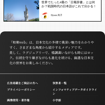
世界でたった4冊の「日葡辞書」とは何
か？戦国時代の日本語がこれで分かる！
Dyson 尚子
「和樂web」は、日本文化の多様で奥深い魅力をわかりや
すく、さまざまな角度から紹介するメディアです。
美しく、ラグジュアリーで、格調高いながらも時にはロッ
ク。伝統を守り継ぎながらも進化を続ける、幽遠な日本文
化の世界をお楽しみください。
広告掲載をご検討の方へ
執筆者一覧
プライバシーポリシー
インフォマティブデータガイドライ
ン
画像使用・著作権
小学館