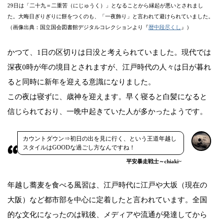
29日は「二十九＝二重苦（にじゅうく）」となることから縁起が悪いとされまし
た。大晦日ぎりぎりに餅をつくのも、「一夜飾り」と言われて避けられていました。
（画像出典：国立国会図書館デジタルコレクションより『
暦中段尽くし
』）
かつて、1日の区切りは日没と考えられていました。現代では
深夜0時が年の境目とされますが、江戸時代の人々は日が暮れ
ると同時に新年を迎える意識になりました。
この夜は寝ずに、歳神を迎えます。早く寝ると白髪になると
信じられており、一晩中起きていた人が多かったようです。
カウントダウン⇒初日の出を見に行く、という王道年越し
スタイルはGOODな過ごし方なんですね！
平安暴走戦士～chiaki~
年越し蕎麦を食べる風習は、江戸時代に江戸や大坂（現在の
大阪）など都市部を中心に定着したと言われています。全国
的な文化になったのは戦後、メディアや流通が発達してから