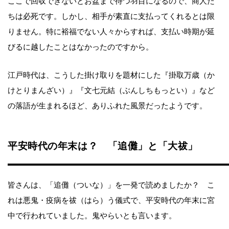
ここで回収できないとお盆まで待つ羽目になるので、商人た
ちは必死です。しかし、相手が素直に支払ってくれるとは限
りません。特に裕福でない人々からすれば、支払い時期が延
びるに越したことはなかったのですから。
江戸時代は、こうした掛け取りを題材にした『掛取万歳（か
けとりまんざい）』『文七元結（ぶんしちもっとい）』など
の落語が生まれるほど、ありふれた風景だったようです。
平安時代の年末は？ 「追儺」と「大祓」
皆さんは、「追儺（ついな）」を一発で読めましたか？ こ
れは悪鬼・疫病を祓（はら）う儀式で、平安時代の年末に宮
中で行われていました。鬼やらいとも言います。