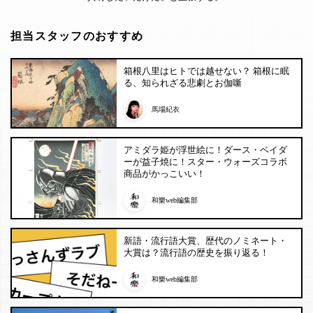
担当スタッフのおすすめ
箱根八里はヒトでは越せない？ 箱根に眠
る、知られざる悲劇とお伽噺
馬場紀衣
アミダラ姫が浮世絵に！ダース・ベイダ
ーが益子焼に！スター・ウォーズコラボ
商品がかっこいい！
和樂web編集部
新語・流行語大賞、歴代のノミネート・
大賞は？流行語の歴史を振り返る！
和樂web編集部