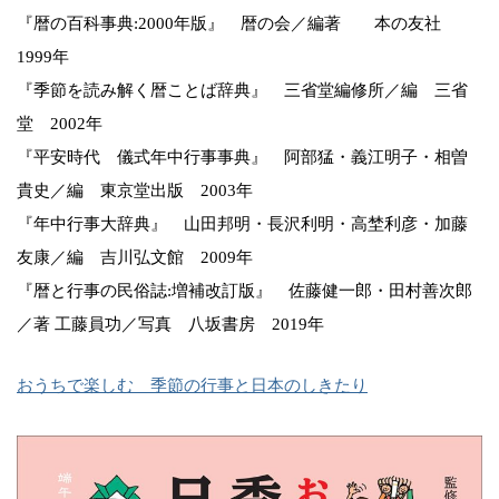
『暦の百科事典:2000年版』 暦の会／編著 本の友社
1999年
『季節を読み解く暦ことば辞典』 三省堂編修所／編 三省
堂 2002年
『平安時代 儀式年中行事事典』 阿部猛・義江明子・相曽
貴史／編 東京堂出版 2003年
『年中行事大辞典』 山田邦明・長沢利明・高埜利彦・加藤
友康／編 吉川弘文館 2009年
『暦と行事の民俗誌:増補改訂版』 佐藤健一郎・田村善次郎
／著 工藤員功／写真 八坂書房 2019年
おうちで楽しむ 季節の行事と日本のしきたり