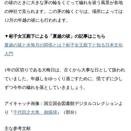
の祓のときに大きな茅の輪をくぐって穢れを祓う風景が各地
の神社で見られます。この茅の輪くぐりは、場所によっては
12月の年越の祓にも行われます。
▼彬子女王殿下による「夏越の祓」の記事はこちら
夏越の祓と水無月の関係とは？彬子女王殿下と知る日本文化
入門
1年の区切りである大晦日は、古くから大事な日として扱われ
ていました。年越しをゆっくり過ごすために、慌てずに少し
ずつ今年の穢れを落としていきましょう。
アイキャッチ画像：国立国会図書館デジタルコレクションよ
り『
千代田之大奥 御煤掃
』（部分）
主な参考文献