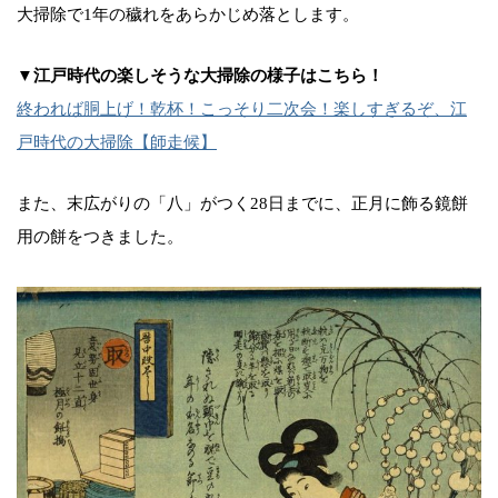
大掃除で1年の穢れをあらかじめ落とします。
▼江戸時代の楽しそうな大掃除の様子はこちら！
終われば胴上げ！乾杯！こっそり二次会！楽しすぎるぞ、江
戸時代の大掃除【師走候】
また、末広がりの「八」がつく28日までに、正月に飾る鏡餅
用の餅をつきました。