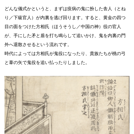
どんな儀式かというと、まずは疫病の鬼に扮した舎人（とね
り／下級官人）が内裏を逃げ回ります。すると、黄金の四つ
目の面をつけた方相氏（ほうそうし／中国の神）役の官人
が、手にした矛と盾を打ち鳴らして追いかけ、鬼を内裏の門
外へ退散させるという流れです。
時代によっては方相氏が鬼役になったり、貴族たちが桃の弓
と葦の矢で鬼役を追い払ったりしました。