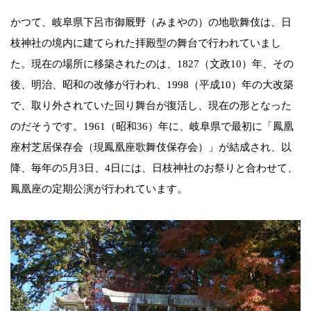
かつて、岐阜県下呂市御厩野（みまやの）の地歌舞伎は、日
枝神社の境内に建てられた拝殿型の舞台で行われていまし
た。現在の場所に移築されたのは、1827（文政10）年、その
後、明治、昭和の改修が行われ、1998（平成10）年の大改築
で、取り外されていた回り舞台が復活し、現在の形となった
のだそうです。1961（昭和36）年に、岐阜県で最初に「鳳凰
座村芝居保存会（現鳳凰座歌舞伎保存会）」が結成され、以
降、毎年の5月3日、4日には、日枝神社のお祭りと合わせて、
鳳凰座の定期公演が行われています。