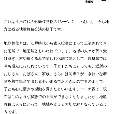
安藤整
これは江戸時代の歌舞伎見物の1シーン？ いえいえ、今も地
方に残る地歌舞伎公演の様子です。
地歌舞伎とは、江戸時代から素人役者によって上演されてき
た芝居で、地芝居ともいわれています。地域の人々が代々受
け継ぎ、村や町ぐるみで楽しむ伝統芸能として、岐阜県では
今も盛んに行われています。子どもたちにとっても、近所の
おじさん、おばさん、家族、さらには同級生が、きれいな着
物を着て舞台で演じる姿がまるでおとぎ話の世界のようで、
子ども心に驚きや感動を覚えたといいます。コロナ禍で、現
在はこのような状態での上演ができなくなりましたが、地歌
舞伎は人々にとって、地域を支える大切な絆となっているよ
うです。