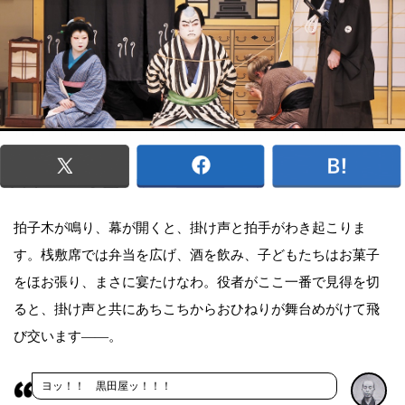
拍子木が鳴り、幕が開くと、掛け声と拍手がわき起こりま
す。桟敷席では弁当を広げ、酒を飲み、子どもたちはお菓子
をほお張り、まさに宴たけなわ。役者がここ一番で見得を切
ると、掛け声と共にあちこちからおひねりが舞台めがけて飛
び交います——。
ヨッ！！ 黒田屋ッ！！！