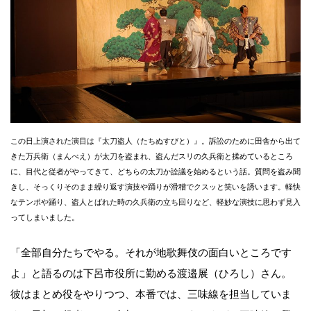
この日上演された演目は『太刀盗人（たちぬすびと）』。訴訟のために田舎から出て
きた万兵衛（まんべえ）が太刀を盗まれ、盗んだスリの久兵衛と揉めているところ
に、目代と従者がやってきて、どちらの太刀か詮議を始めるという話。質問を盗み聞
きし、そっくりそのまま繰り返す演技や踊りが滑稽でクスッと笑いを誘います。軽快
なテンポや踊り、盗人とばれた時の久兵衛の立ち回りなど、軽妙な演技に思わず見入
ってしまいました。
「全部自分たちでやる。それが地歌舞伎の面白いところです
よ」と語るのは下呂市役所に勤める渡邉展（ひろし）さん。
彼はまとめ役をやりつつ、本番では、三味線を担当していま