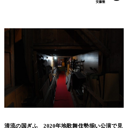
安藤整
清流の国ぎふ 2020年地歌舞伎勢揃い公演で見