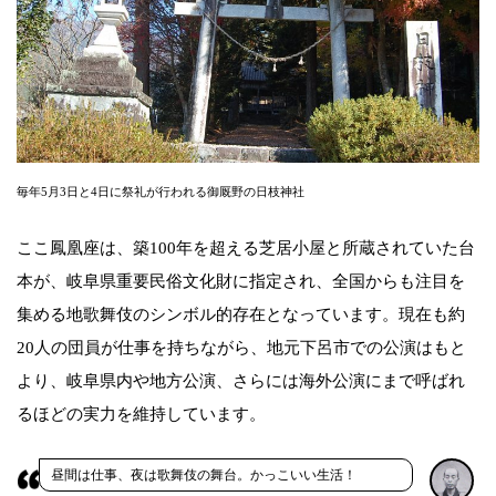
毎年5月3日と4日に祭礼が行われる御厩野の日枝神社
ここ鳳凰座は、築100年を超える芝居小屋と所蔵されていた台
本が、岐阜県重要民俗文化財に指定され、全国からも注目を
集める地歌舞伎のシンボル的存在となっています。現在も約
20人の団員が仕事を持ちながら、地元下呂市での公演はもと
より、岐阜県内や地方公演、さらには海外公演にまで呼ばれ
るほどの実力を維持しています。
昼間は仕事、夜は歌舞伎の舞台。かっこいい生活！