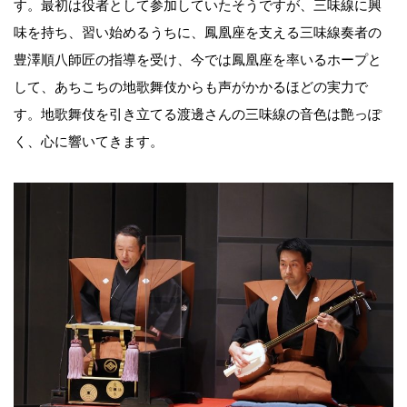
す。最初は役者として参加していたそうですが、三味線に興
味を持ち、習い始めるうちに、鳳凰座を支える三味線奏者の
豊澤順八師匠の指導を受け、今では鳳凰座を率いるホープと
して、あちこちの地歌舞伎からも声がかかるほどの実力で
す。地歌舞伎を引き立てる渡邊さんの三味線の音色は艶っぽ
く、心に響いてきます。