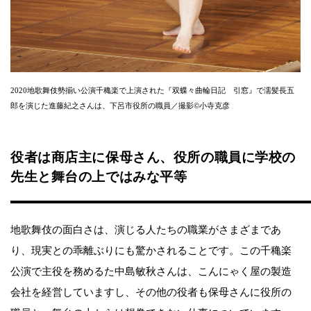
2020地歌舞伎勢揃い公演千穐楽で上演された『双蝶々曲輪日記 引窓』で濡髪長五
郎を演じた進藤紀之さんは、下呂市役所の職員／撮影©小寺克彦
役者は商店主に保母さん、役所の職員に学校の
先生と舞台の上ではみな平等
地歌舞伎の面白さは、演じる人たちの職業がさまざまであ
り、現実との乖離ぶりにも驚かされることです。この千穐楽
公演で主役を務めるた中島敏秋さんは、こんにゃく屋の製造
会社を経営していますし、その他の役者も保母さんに役所の