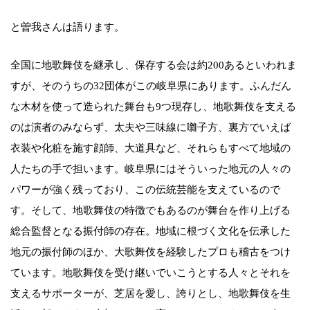
と曽我さんは語ります。
全国に地歌舞伎を継承し、保存する会は約200あるといわれま
すが、そのうちの32団体がこの岐阜県にあります。ふんだん
な木材を使って造られた舞台も9つ現存し、地歌舞伎を支える
のは演者のみならず、太夫や三味線に囃子方、裏方でいえば
衣装や化粧を施す顔師、大道具など、それらもすべて地域の
人たちの手で担います。岐阜県にはそういった地元の人々の
パワーが強く残っており、この伝統芸能を支えているので
す。そして、地歌舞伎の特徴でもあるのが舞台を作り上げる
総合監督となる振付師の存在。地域に根づく文化を伝承した
地元の振付師のほか、大歌舞伎を経験したプロも稽古をつけ
ています。地歌舞伎を受け継いでいこうとする人々とそれを
支えるサポーターが、芝居を愛し、誇りとし、地歌舞伎を生