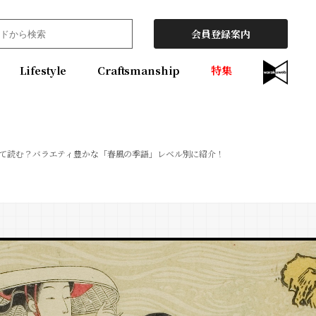
会員登録案内
Lifestyle
Craftsmanship
特集
て読む？バラエティ豊かな「春風の季語」レベル別に紹介！