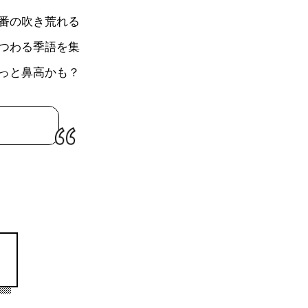
番の吹き荒れる
つわる季語を集
っと鼻高かも？