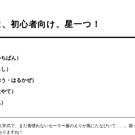
は、初心者向け、星一つ！
いちばん）
らし）
ぷう・はるかぜ）
はやて）
れ）
入学式で、まだ着慣れないセーラー服のえりが風にたなびいて……。困
ありますね！