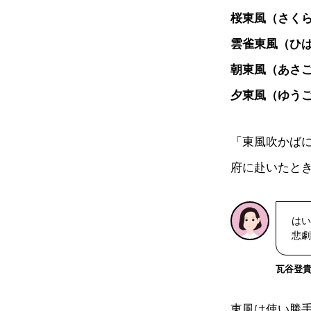
桜東風（さく
雲雀東風（ひ
朝東風（あさ
夕東風（ゆう
「東風吹かば
府に赴いたと
はい
悲劇
瓦谷登
東風は使い勝