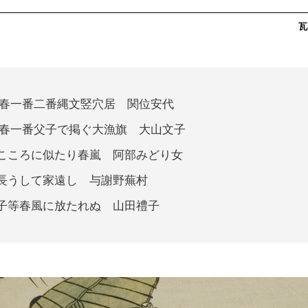
瓦
春一番二番縄文竪穴居 関位安代
春一番父子で掲ぐ大漁旗 大山文子
こころに似たり春嵐 阿部みどり女
長うして家遠し 与謝野蕪村
子等春風に放たれぬ 山田禮子