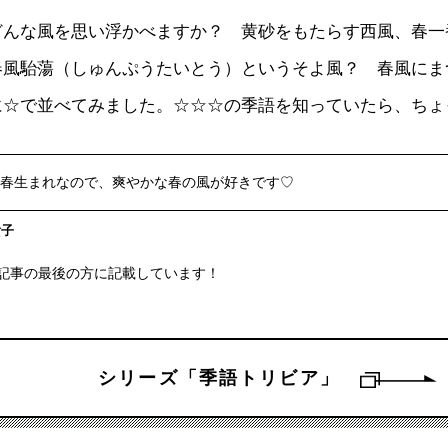
どんな風を思い浮かべますか？ 黄砂をもたらす西風、春一
春風駘蕩（しゅんぷうたいとう）というそよ風？ 春風にま
に☆で並べてみました。☆☆☆の季語を知っていたら、ちょ
春生まれなので、爽やかな春の風が好きです♡
貴子
記事の最後の方に記載しています！
シリーズ「季語トリビア」