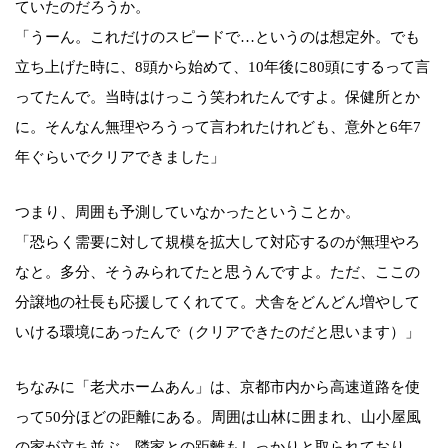
ていたのだろうか。
「うーん。これだけのスピードで…というのは想定外。でも
立ち上げた時に、8頭から始めて、10年後に80頭にするって言
ってたんで。当時はけっこう笑われたんですよ。保健所とか
に。そんなん無理やろうって言われたけれども、意外と6年7
年ぐらいでクリアできました」
つまり、周囲も予測していなかったということか。
「恐らく需要に対して規模を拡大して対応するのが無理やろ
なと。多分、そうみられてたと思うんですよ。ただ、ここの
分譲地の社長も応援してくれてて。犬舎をどんどん増やして
いける環境にあったんで（クリアできたのだと思います）」
ちなみに「老犬ホームあん」は、京都市内から高速道路を使
って50分ほどの距離にある。周囲は山林に囲まれ、山小屋風
の家が立ち並ぶ。隣家との距離もしっかりと取られており、