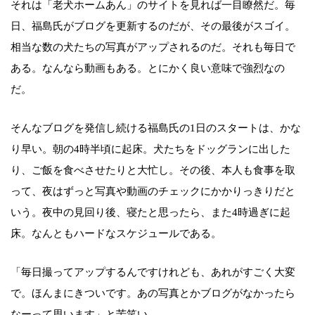
それは「老犬ホームあん」のサイトを見れば一目瞭然だ。毎
日、福島氏がブログを更新するのだが、その最後がスゴイ。
相当な数の犬たちの写真がアップされるのだ。それも毎日で
ある。なんなら動画もある。とにかく良い意味で強烈なの
だ。
そんなブログを発信し続ける福島氏の1日のスタートは、かな
り早い。朝の4時半頃に起床。犬たちをドッグランに出した
り、ご飯を食べさせたりと大忙し。その後、本人も食事を取
って、夜はずっと写真や動画のチェックにかかりっきりだと
いう。夜中の見回り後、寝たと思ったら、また4時過ぎに起
床。なんともハードなスケジュールである。
「毎日撮ってアップするんですけれども、あれがすごく大変
で。ほんまにきついです。あの写真とかブログがなかったら
なーって思います」と苦笑い。