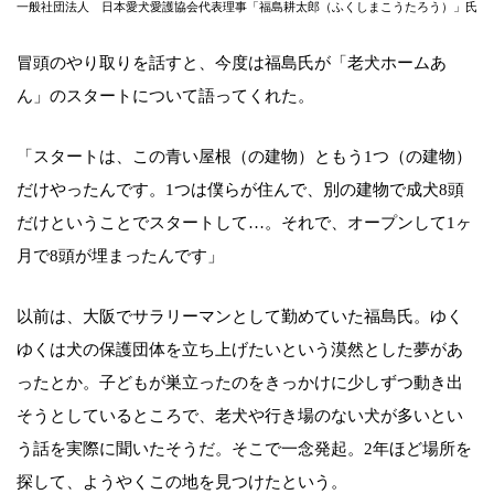
一般社団法人 日本愛犬愛護協会代表理事「福島耕太郎（ふくしまこうたろう）」氏
冒頭のやり取りを話すと、今度は福島氏が「老犬ホームあ
ん」のスタートについて語ってくれた。
「スタートは、この青い屋根（の建物）ともう1つ（の建物）
だけやったんです。1つは僕らが住んで、別の建物で成犬8頭
だけということでスタートして…。それで、オープンして1ヶ
月で8頭が埋まったんです」
以前は、大阪でサラリーマンとして勤めていた福島氏。ゆく
ゆくは犬の保護団体を立ち上げたいという漠然とした夢があ
ったとか。子どもが巣立ったのをきっかけに少しずつ動き出
そうとしているところで、老犬や行き場のない犬が多いとい
う話を実際に聞いたそうだ。そこで一念発起。2年ほど場所を
探して、ようやくこの地を見つけたという。