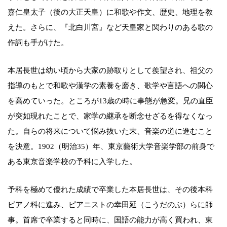
嘉仁皇太子（後の大正天皇）に和歌や作文、歴史、地理を教
えた。さらに、『北白川宮』など天皇家と関わりのある歌の
作詞も手がけた。
本居長世は幼い頃から大家の跡取りとして羨望され、祖父の
指導のもとで和歌や漢学の素養を磨き、歌学や言語への関心
を高めていった。ところが13歳の時に事態が急変。兄の直臣
が突如現れたことで、家学の継承を断念せざるを得なくなっ
た。自らの将来について悩み抜いた末、音楽の道に進むこと
を決意。1902（明治35）年、東京藝術大学音楽学部の前身で
ある東京音楽学校の予科に入学した。
予科を極めて優れた成績で卒業した本居長世は、その後本科
ピアノ科に進み、ピアニストの幸田延（こうだのぶ）らに師
事。首席で卒業すると同時に、国語の能力が高く買われ、東