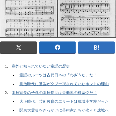
意外と知られていない童謡の歴史
童謡のルーツは古代日本の「わざうた」だ！
明治時代に童謡がタブー視されていたホントの理由
本居宣長の子孫の本居長世は音楽界の柳宗悦だ！
大正時代、芸術教育のエリートは成城小学校だった
関東大震災をきっかけに芸術家たちが次々と成城へ