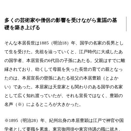
多くの芸術家や僧侶の影響を受けながら童謡の基
礎を築き上げる
そんな本居長世は1885（明治18）年、国学の名家の長男とし
て生を受けた。先祖を辿っていくと、江戸時代に大成したあ
の国学者、本居宣長の6代目の子孫にあたる。父親はすでに離
縁されており、幼くして母親を失った長世の育ての親となっ
たのは、本居宣長の曽孫にあたる祖父の本居豊穎（とよか
い）であった。本居家は天皇家とも関わりのある国学の名家
として広く知れ渡っていたが、それも宣長ではなく、豊穎の
名声（※）によるところが大きかった。
※1895（明治28）年、紀州出身の本居豊穎は江戸で神官や国
学者として要職を累進。東宮御用掛や東宮侍講の職に就き、