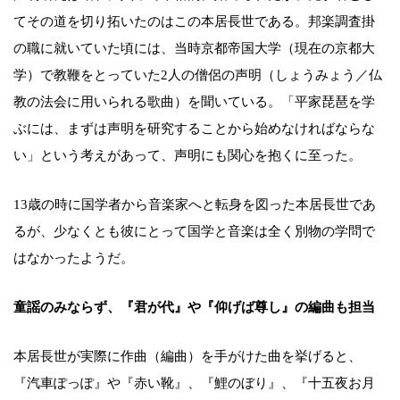
てその道を切り拓いたのはこの本居長世である。邦楽調査掛
の職に就いていた頃には、当時京都帝国大学（現在の京都大
学）で教鞭をとっていた2人の僧侶の声明（しょうみょう／仏
教の法会に用いられる歌曲）を聞いている。「平家琵琶を学
ぶには、まずは声明を研究することから始めなければならな
い」という考えがあって、声明にも関心を抱くに至った。
13歳の時に国学者から音楽家へと転身を図った本居長世であ
るが、少なくとも彼にとって国学と音楽は全く別物の学問で
はなかったようだ。
童謡のみならず、『君が代』や『仰げば尊し』の編曲も担当
本居長世が実際に作曲（編曲）を手がけた曲を挙げると、
『汽車ぽっぽ』や『赤い靴』、『鯉のぼり』、『十五夜お月