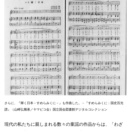
さらに、『輝く日本－すめらみくに－』も作曲した。－『すめらみくに：国史百光
譜』（山崎弘幾著／ヤマビコ会）国立国会図書館デジタルコレクション
現代の私たちに親しまれる数々の童謡の作品からは、「わざ