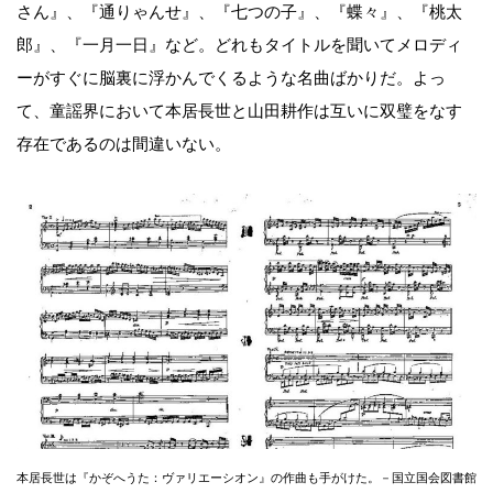
さん』、『通りゃんせ』、『七つの子』、『蝶々』、『桃太
郎』、『一月一日』など。どれもタイトルを聞いてメロディ
ーがすぐに脳裏に浮かんでくるような名曲ばかりだ。よっ
て、童謡界において本居長世と山田耕作は互いに双璧をなす
存在であるのは間違いない。
本居長世は『かぞへうた：ヴァリエーシオン』の作曲も手がけた。－国立国会図書館