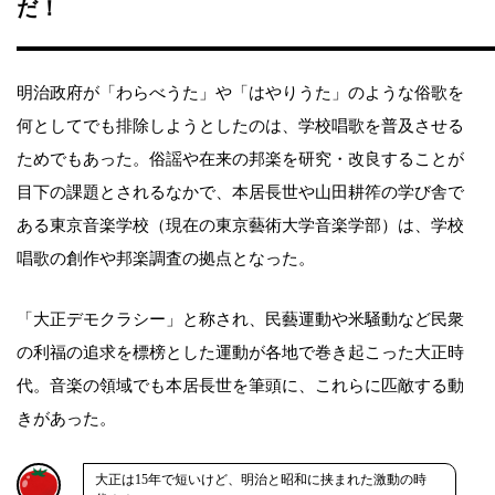
だ！
明治政府が「わらべうた」や「はやりうた」のような俗歌を
何としてでも排除しようとしたのは、学校唱歌を普及させる
ためでもあった。俗謡や在来の邦楽を研究・改良することが
目下の課題とされるなかで、本居長世や山田耕筰の学び舎で
ある東京音楽学校（現在の東京藝術大学音楽学部）は、学校
唱歌の創作や邦楽調査の拠点となった。
「大正デモクラシー」と称され、民藝運動や米騒動など民衆
の利福の追求を標榜とした運動が各地で巻き起こった大正時
代。音楽の領域でも本居長世を筆頭に、これらに匹敵する動
きがあった。
大正は15年で短いけど、明治と昭和に挟まれた激動の時