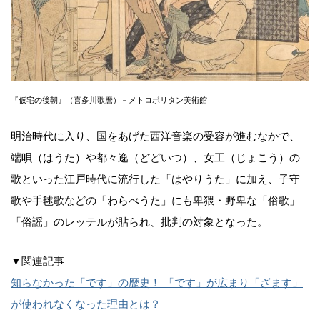
『仮宅の後朝』（喜多川歌麿）－メトロポリタン美術館
明治時代に入り、国をあげた西洋音楽の受容が進むなかで、
端唄（はうた）や都々逸（どどいつ）、女工（じょこう）の
歌といった江戸時代に流行した「はやりうた」に加え、子守
歌や手毬歌などの「わらべうた」にも卑猥・野卑な「俗歌」
「俗謡」のレッテルが貼られ、批判の対象となった。
▼関連記事
知らなかった「です」の歴史！ 「です」が広まり「ざます」
が使われなくなった理由とは？