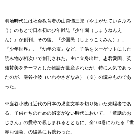
明治時代には社会教育者の山県悌三郎（やまがたていさぶろ
う）のもとで日本初の少年雑誌『少年園（しょうねんえ
ん）』が創刊。その後、『少国民（しょうこくみん）』、
『少年世界』、『幼年の友』など、子供をターゲットにした
読み物が相次いで創刊された。主に立身出世、忠君愛国、英
雄賛美をテーマとした物語が量産されたが、特に人気であっ
たのが、巌谷小波（いわやさざなみ）（※）の読みものであ
った。
※巌谷小波は近代の日本の児童文学を切り拓いた先駆者であ
る。子供たちのための娯楽がない時代において、「童話のお
じさん」の愛称で親しまれるとともに、全100巻にわたる『世
界お伽噺』の編纂にも携わった。