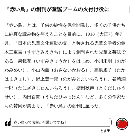
『赤い鳥』の創刊が童謡ブームの火付け役に
『赤い鳥』とは、子供の純性を保全開発し、多くの子供たち
に純真な読み物を与えることを目的に、1918（大正7）年7
月、「日本の児童文化運動の父」と称される児童文学者の鈴
木三重吉（すずきみえきち）により創刊された児童文芸誌で
ある。泉鏡花（いずみきょうか）をはじめ、小川未明（おが
わみめい）、小山内薫（おさないかおる）、高浜虚子（たか
はまきょし）、野上豊一郎（のがみとよいちろう）、谷崎潤
一郎（たにざきじゅんいちろう）、徳田秋声（とくだしゅう
せい）、内田百聞（うちだひゃっけん）など、多くの作家た
ちの賛同が集まり、『赤い鳥』の創刊に至った。
赤い鳥って名前が可愛いですね！
とま子