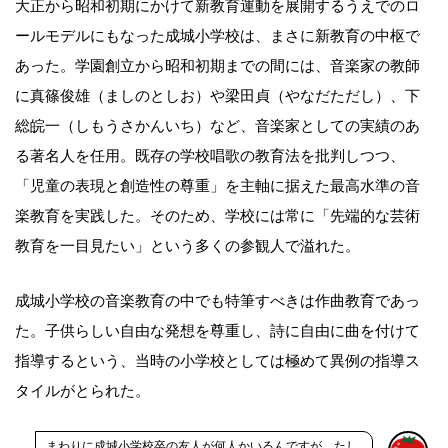
大正から昭和初期にかけて新教育運動を展開するうえでのロ
ールモデルにもなった成城小学校は、まさに新教育の中枢で
あった。学園創立から昭和初期までの間には、音楽家の教師
に真篠俊雄（ましのとしお）や梁田貞（やなだただし）、下
総皖一（しもうさかんいち）など、音楽家としての実績のあ
る著名人を任用。既存の学校唱歌の教育法を批判しつつ、
「児童の表現と創造性の尊重」を主軸に据えた最高水準の音
楽教育を実践した。そのため、学校には常に「先端的な芸術
教育を一目見たい」という多くの参観人で溢れた。
成城小学校の音楽教育の中でも特筆すべきは作曲教育であっ
た。子供らしい自由な発想を尊重し、詩に自由に曲を付けて
指導するという、当時の小学校としては極めて異例の指導ス
タイルがとられた。
まわりに成城小学校卒の友人が何人かいるんですが、たし