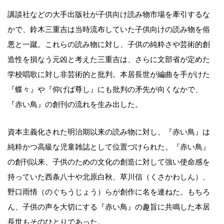
講談社などの大手出版社が子供向け読み物市場を牽引するな
かで、鈴木三重吉は当時流布していた子供向けの読み物を俗
悪と一蹴。これらの読み物に対し、子供の純粋さや芸術的創
造性を損なう元凶と考えた三重吉は、さらに文部省が定めた
学校唱歌に対し非芸術的と批判。本居長世が編曲を手がけた
『蝶々』や『仰げば尊し』にも批判の矛先が向くなかで、
『赤い鳥』の創刊の流れを生み出した。
資本主義化された明治期以来の読み物に対し、『赤い鳥』は
純粋かつ高級な児童雑誌として位置づけられた。『赤い鳥』
の創刊以来、子供のための文化の創造に対して強い使命感を
持っていた西条八十や北原白秋、草川信（くさかわしん）、
野口雨情（のぐちうじょう）らが創作に名を連ねた。もちろ
ん、子供の声を大切にする『赤い鳥』の趣旨に共鳴した本居
長世もそのひとりであった。