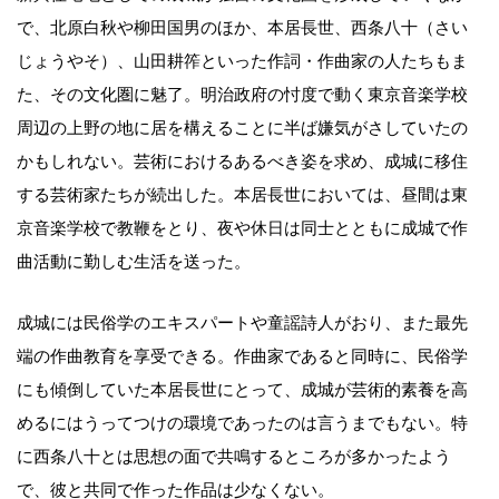
で、北原白秋や柳田国男のほか、本居長世、西条八十（さい
じょうやそ）、山田耕筰といった作詞・作曲家の人たちもま
た、その文化圏に魅了。明治政府の忖度で動く東京音楽学校
周辺の上野の地に居を構えることに半ば嫌気がさしていたの
かもしれない。芸術におけるあるべき姿を求め、成城に移住
する芸術家たちが続出した。本居長世においては、昼間は東
京音楽学校で教鞭をとり、夜や休日は同士とともに成城で作
曲活動に勤しむ生活を送った。
成城には民俗学のエキスパートや童謡詩人がおり、また最先
端の作曲教育を享受できる。作曲家であると同時に、民俗学
にも傾倒していた本居長世にとって、成城が芸術的素養を高
めるにはうってつけの環境であったのは言うまでもない。特
に西条八十とは思想の面で共鳴するところが多かったよう
で、彼と共同で作った作品は少なくない。