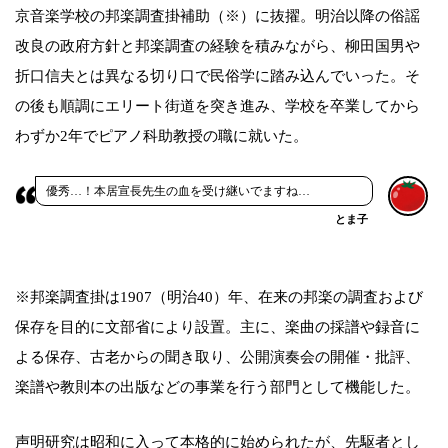
京音楽学校の邦楽調査掛補助（※）に抜擢。明治以降の俗謡
改良の政府方針と邦楽調査の経験を積みながら、柳田国男や
折口信夫とは異なる切り口で民俗学に踏み込んでいった。そ
の後も順調にエリート街道を突き進み、学校を卒業してから
わずか2年でピアノ科助教授の職に就いた。
優秀…！本居宣長先生の血を受け継いでますね…
とま子
※邦楽調査掛は1907（明治40）年、在来の邦楽の調査および
保存を目的に文部省により設置。主に、楽曲の採譜や録音に
よる保存、古老からの聞き取り、公開演奏会の開催・批評、
楽譜や教則本の出版などの事業を行う部門として機能した。
声明研究は昭和に入って本格的に始められたが、先駆者とし