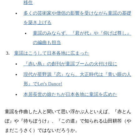
移住
多くの芸術家や僧侶の影響を受けながら童謡の基礎
を築き上げる
童謡のみならず、『君が代』や『仰げば尊し』
の編曲も担当
童謡はこうして日本各地に広まった
『赤い鳥』の創刊が童謡ブームの火付け役に
現代が星野源『恋』なら、大正時代は『青い眼の人
形』でLet’s Dance!
本居長世の娘たちが日本各地に童謡を広めた
童謡を作曲した人と聞いて思い浮かぶ人といえば、『赤とん
ぼ』や『待ちぼうけ』、『この道』で知られる山田耕筰（や
まだこうさく）ではないだろうか。