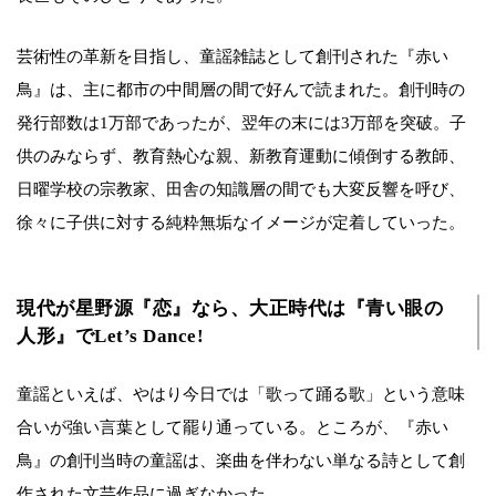
芸術性の革新を目指し、童謡雑誌として創刊された『赤い
鳥』は、主に都市の中間層の間で好んで読まれた。創刊時の
発行部数は1万部であったが、翌年の末には3万部を突破。子
供のみならず、教育熱心な親、新教育運動に傾倒する教師、
日曜学校の宗教家、田舎の知識層の間でも大変反響を呼び、
徐々に子供に対する純粋無垢なイメージが定着していった。
現代が星野源『恋』なら、大正時代は『青い眼の
人形』でLet’s Dance!
童謡といえば、やはり今日では「歌って踊る歌」という意味
合いが強い言葉として罷り通っている。ところが、『赤い
鳥』の創刊当時の童謡は、楽曲を伴わない単なる詩として創
作された文芸作品に過ぎなかった。