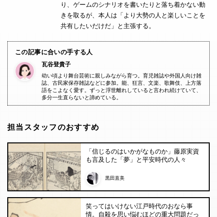
り、ゲームのシナリオを書いたりと落ち着かない動
きを取るが、本人は「より大勢の人と楽しいことを
共有したいだけだ」と主張する。
この記事に合いの手する人
瓦谷登貴子
幼い頃より舞台芸術に親しみながら育つ。育児雑誌や外国人向け雑
誌、古民家保存雑誌などに参加。能、狂言、文楽、歌舞伎、上方落
語をこよなく愛す。ずっと浮世離れしていると言われ続けていて、
多分一生直らないと諦めている。
担当スタッフのおすすめ
「信じるのはいかがなものか」藤原実資
も言及した「夢」と平安時代の人々
黒田直美
笑ってはいけない江戸時代のおなら事
情。自殺を思い悩むほどの重大問題だっ