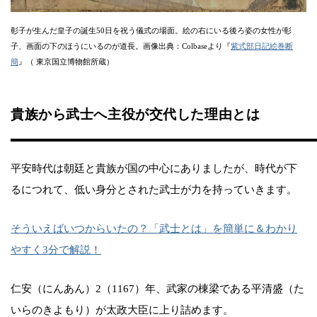
彰子が生んだ皇子の誕生50日を祝う儀式の場面。絵の右にいる後ろ姿の女性が彰
子、画面の下のほうにいるのが道長。画像出典：Colbaseより『
紫式部日記絵巻断
簡
』（ 東京国立博物館所蔵）
貴族から武士へ主役が交代した理由とは
平安時代は朝廷と貴族が国の中心にありましたが、時代が下
るにつれて、低い身分とされた武士が力を持っていきます。
そういえばいつからいたの？「武士とは」を簡単に＆わかり
やすく3分で解説！
仁安（にんあん）2（1167）年、武家の棟梁である平清盛（た
いらのきよもり）が太政大臣に上り詰めます。