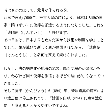
時はさかのぼって、元号が作られる前。
西暦で言えば600年、推古天皇の時代より、日本は大陸の国
家・隋（ずい）に使節を派遣するようになりました。これを
「遣隋使（けんずいし）」と呼びます。
その目的は、日本よりも進んだ国から技術や制度を学ぶこと
でした。隋が滅びて新しく唐が建国されてから、「遣唐使
（けんとうし）」と名前を変えて続けられました。
しかし、唐の弱体化や航海の危険、民間交易の活発化があ
り、わざわざ国の使節を派遣するほどの理由がなくなってい
きました。
そして寛平（かんぴょう）6（894）年、菅原道真の提言によ
り遣唐使は停止されます。「計画を白紙（894）に戻す遣唐
使」と覚えるとわかりやすいですよね。