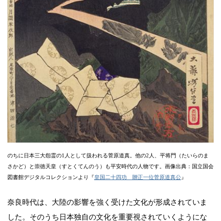
のちに日本三大怨霊の1人として扱われる菅原道真。他の2人、平将門（たいらのま
さかど）と崇徳天皇（すとくてんのう）も平安時代の人物です。画像出典：国立国会
図書館デジタルコレクションより『
皇国二十四功 贈正一位菅原道真公
』
奈良時代は、大陸の影響を強く受けた文化が形成されていま
した。そのうち日本独自の文化を重要視されていくようにな