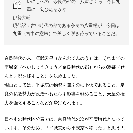
いにしへの 奈良の都の 八重ざくら 今日九
重に 匂ひぬるかな
伊勢大輔
現代訳：古い時代の都である奈良の八重桜が、今日は
九重（宮中の意味）で美しく咲き誇っていることだ。
奈良時代の末、桓武天皇（かんむてんのう）は、それまでの
平城京（へいじょうきょう／奈良時代の都）からの遷都（せ
んと／都を移すこと）を決めました。
理由としては、平城京は物資を運ぶのに不便であること、奈
良の仏教勢力が政治へもたらす影響を弱めること、天皇の権
力を強化することなどが挙げられます。
日本史の時代区分表では、奈良時代の次が平安時代となって
います。そのため、「平城京から平安京へ移った」と思う人