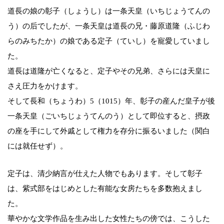
道長の娘の彰子（しょうし）は一条天皇（いちじょうてんの
う）の后でしたが、一条天皇は道長の兄・藤原道隆（ふじわ
らのみちたか）の娘である定子（ていし）を寵愛していまし
た。
道長は道隆が亡くなると、定子やその兄弟、さらには天皇に
さえ圧力をかけます。
そして長和（ちょうわ）5（1015）年、彰子の産んだ皇子が後
一条天皇（ごいちじょうてんのう）として即位すると、摂政
の座を手にして外戚として権力を存分に振るいました（関白
には就任せず）。
定子は、清少納言が仕えた人物でもあります。そして彰子
は、紫式部をはじめとした有能な女房たちを多数抱えまし
た。
華やかな文学作品を生み出した女性たちの傍では、こうした