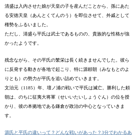
清盛は入内させた娘が天皇の子を産んだことから、孫にあた
る安徳天皇（あんとくてんのう）を即位させて、外戚として
権勢をふるいました。
ただし、清盛ら平氏は武士であるものの、貴族的な性格が強
かったようです。
残念ながら、その平氏の繁栄は長く続きませんでした。彼ら
に反発する動きが各地で起こり、特に源頼朝（みなもとのよ
りとも）の勢力が平氏を追い詰めていきます。
文治元（1185）年、壇ノ浦の戦いで平氏は滅亡。勝利した頼
朝は、のちに征夷大将軍（せいいたいしょうぐん）の位を授
かり、彼の本拠地である鎌倉が政治の中心となっていきま
す。
源氏と平氏の違いって？どんな戦いがあった？3分でわかるあ