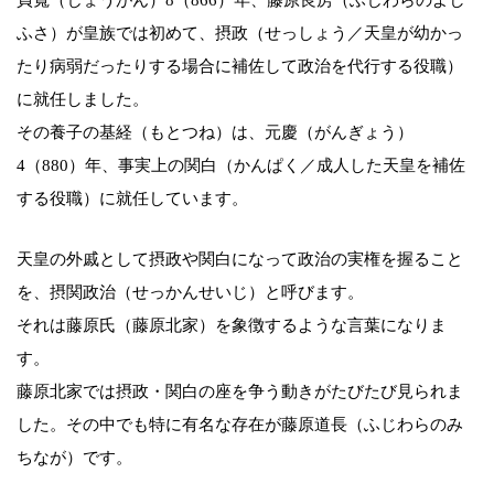
貞寬（じょうがん）8（866）年、藤原良房（ふじわらのよし
ふさ）が皇族では初めて、摂政（せっしょう／天皇が幼かっ
たり病弱だったりする場合に補佐して政治を代行する役職）
に就任しました。
その養子の基経（もとつね）は、元慶（がんぎょう）
4（880）年、事実上の関白（かんぱく／成人した天皇を補佐
する役職）に就任しています。
天皇の外戚として摂政や関白になって政治の実権を握ること
を、摂関政治（せっかんせいじ）と呼びます。
それは藤原氏（藤原北家）を象徴するような言葉になりま
す。
藤原北家では摂政・関白の座を争う動きがたびたび見られま
した。その中でも特に有名な存在が藤原道長（ふじわらのみ
ちなが）です。