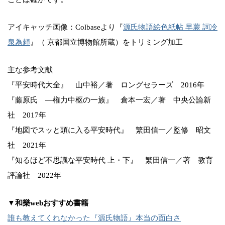
アイキャッチ画像：Colbaseより『
源氏物語絵色紙帖 早蕨 詞冷
泉為頼
』（ 京都国立博物館所蔵）をトリミング加工
主な参考文献
『平安時代大全』 山中裕／著 ロングセラーズ 2016年
『藤原氏 ―権力中枢の一族』 倉本一宏／著 中央公論新
社 2017年
『地図でスッと頭に入る平安時代』 繁田信一／監修 昭文
社 2021年
『知るほど不思議な平安時代 上・下』 繁田信一／著 教育
評論社 2022年
▼和樂webおすすめ書籍
誰も教えてくれなかった『源氏物語』本当の面白さ