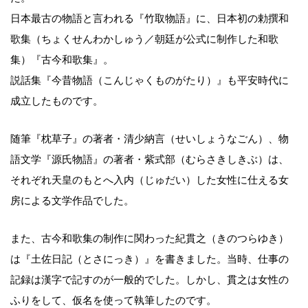
日本最古の物語と言われる『竹取物語』に、日本初の勅撰和
歌集（ちょくせんわかしゅう／朝廷が公式に制作した和歌
集）『古今和歌集』。
説話集『今昔物語（こんじゃくものがたり）』も平安時代に
成立したものです。
随筆『枕草子』の著者・清少納言（せいしょうなごん）、物
語文学『源氏物語』の著者・紫式部（むらさきしきぶ）は、
それぞれ天皇のもとへ入内（じゅだい）した女性に仕える女
房による文学作品でした。
また、古今和歌集の制作に関わった紀貫之（きのつらゆき）
は『土佐日記（とさにっき）』を書きました。当時、仕事の
記録は漢字で記すのが一般的でした。しかし、貫之は女性の
ふりをして、仮名を使って執筆したのです。