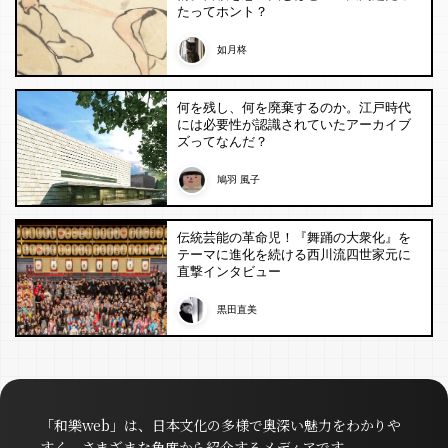
たってホント？
如月柊
何を残し、何を廃棄するのか。江戸時代
には必要性が認識されていたアーカイブ
ズってなんだ？
鳩羽 風子
伝統芸能の革命児！『舞踊の大衆化』を
テーマに進化を続ける西川流四世家元に
直撃インタビュー
黒田直美
「和樂web」は、日本文化の多様で奥深い魅力をわかりや
すく、さまざまな角度から紹介するメディアです。