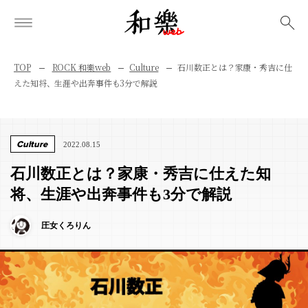
検索
TOP
ROCK 和樂web
Culture
石川数正とは？家康・秀吉に仕
えた知将、生涯や出奔事件も3分で解説
Culture
2022.08.15
石川数正とは？家康・秀吉に仕えた知
将、生涯や出奔事件も3分で解説
圧女くろりん