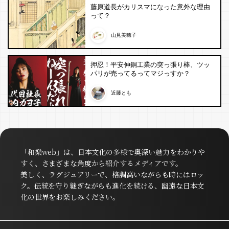
藤原道長がカリスマになった意外な理由
って？
山見美穂子
押忍！平安伸銅工業の突っ張り棒、ツッ
パリが売ってるってマジっすか？
近藤とも
「和樂web」は、日本文化の多様で奥深い魅力をわかりや
すく、さまざまな角度から紹介するメディアです。
美しく、ラグジュアリーで、格調高いながらも時にはロッ
ク。伝統を守り継ぎながらも進化を続ける、幽遠な日本文
化の世界をお楽しみください。