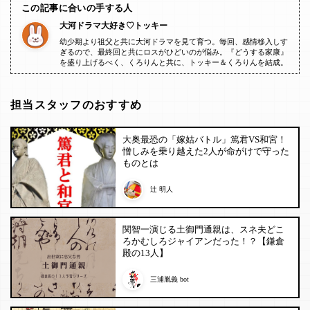
この記事に合いの手する人
大河ドラマ大好き♡トッキー
幼少期より祖父と共に大河ドラマを見て育つ。毎回、感情移入しす
ぎるので、最終回と共にロスがひどいのが悩み。『どうする家康』
を盛り上げるべく、くろりんと共に、トッキー＆くろりんを結成。
担当スタッフのおすすめ
大奥最恐の「嫁姑バトル」篤君VS和宮！
憎しみを乗り越えた2人が命がけで守った
ものとは
辻 明人
関智一演じる土御門通親は、スネ夫どこ
ろかむしろジャイアンだった！？【鎌倉
殿の13人】
三浦胤義 bot