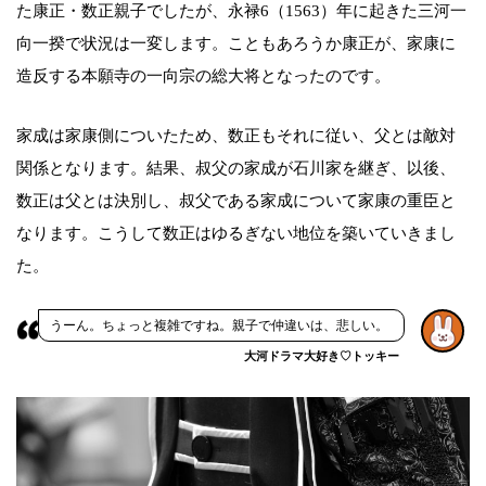
た康正・数正親子でしたが、永禄6（1563）年に起きた三河一
向一揆で状況は一変します。こともあろうか康正が、家康に
造反する本願寺の一向宗の総大将となったのです。
家成は家康側についたため、数正もそれに従い、父とは敵対
関係となります。結果、叔父の家成が石川家を継ぎ、以後、
数正は父とは決別し、叔父である家成について家康の重臣と
なります。こうして数正はゆるぎない地位を築いていきまし
た。
うーん。ちょっと複雑ですね。親子で仲違いは、悲しい。
大河ドラマ大好き♡トッキー