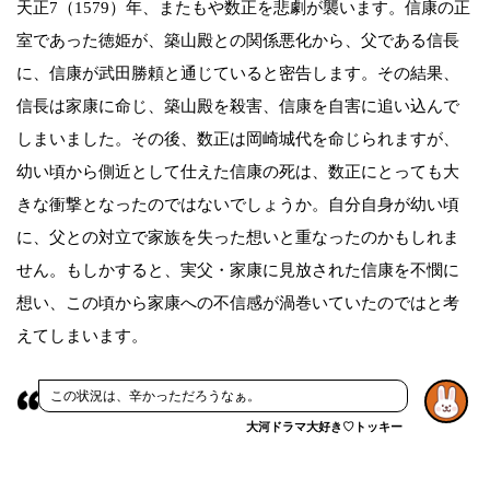
天正7（1579）年、またもや数正を悲劇が襲います。信康の正
室であった徳姫が、築山殿との関係悪化から、父である信長
に、信康が武田勝頼と通じていると密告します。その結果、
信長は家康に命じ、築山殿を殺害、信康を自害に追い込んで
しまいました。その後、数正は岡崎城代を命じられますが、
幼い頃から側近として仕えた信康の死は、数正にとっても大
きな衝撃となったのではないでしょうか。自分自身が幼い頃
に、父との対立で家族を失った想いと重なったのかもしれま
せん。もしかすると、実父・家康に見放された信康を不憫に
想い、この頃から家康への不信感が渦巻いていたのではと考
えてしまいます。
この状況は、辛かっただろうなぁ。
大河ドラマ大好き♡トッキー