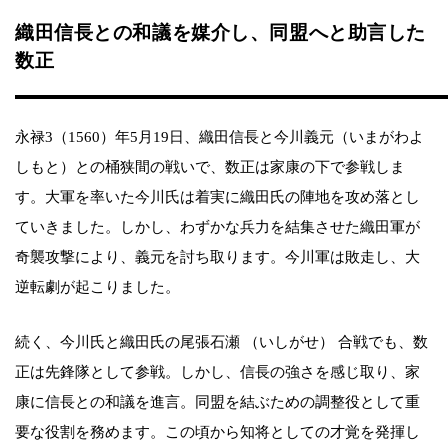
織田信長との和議を媒介し、同盟へと助言した
数正
永禄3（1560）年5月19日、織田信長と今川義元（いまがわよ
しもと）との桶狭間の戦いで、数正は家康の下で参戦しま
す。大軍を率いた今川氏は着実に織田氏の陣地を攻め落とし
ていきました。しかし、わずかな兵力を結集させた織田軍が
奇襲攻撃により、義元を討ち取ります。今川軍は敗走し、大
逆転劇が起こりました。
続く、今川氏と織田氏の尾張石瀬 （いしがせ） 合戦でも、数
正は先鋒隊として参戦。しかし、信長の強さを感じ取り、家
康に信長との和議を進言。同盟を結ぶための調整役として重
要な役割を務めます。この頃から知将としての才覚を発揮し