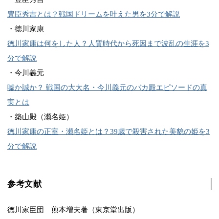
豊臣秀吉とは？戦国ドリームを叶えた男を3分で解説
・徳川家康
徳川家康は何をした人？人質時代から死因まで波乱の生涯を3
分で解説
・今川義元
嘘か誠か？ 戦国の大大名・今川義元のバカ殿エピソードの真
実とは
・築山殿（瀬名姫）
徳川家康の正室・瀬名姫とは？39歳で殺害された美貌の姫を3
分で解説
参考文献
徳川家臣団 煎本増夫著（東京堂出版）