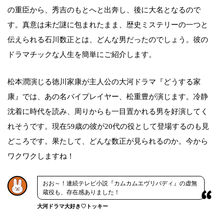
の重臣から、秀吉のもとへと出奔し、後に大名となるので
す。真意は未だ謎に包まれたまま、歴史ミステリーの一つと
伝えられる石川数正とは、どんな男だったのでしょう。彼の
ドラマチックな人生を簡単にご紹介します。
松本潤演じる徳川家康が主人公の大河ドラマ『どうする家
康』では、あの名バイプレイヤー、松重豊が演じます。冷静
沈着に時代を読み、周りからも一目置かれる男を好演してく
れそうです。現在59歳の彼が20代の役として登場するのも見
どころです。果たして、どんな数正が見られるのか。今から
ワクワクしますね！
おお～！連続テレビ小説『カムカムエヴリバディ』の虚無
蔵役も、存在感ありました！
大河ドラマ大好き♡トッキー