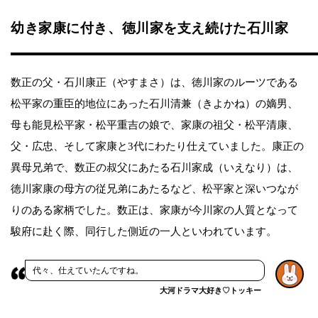
幼き家康に付き、徳川家を支え続けた石川家
数正の父・石川康正（やすまさ）は、徳川家のルーツである
松平家の重臣的地位にあった石川清兼（きよかね）の嫡男、
母も能見松平家・松平重吉の娘で、家康の祖父・松平清康、
父・広忠、そして家康と3代にわたり仕えていました。康正の
異母兄弟で、数正の叔父にあたる石川家成（いえなり）は、
徳川家康の母方の従兄弟にあたるなど、松平家と深いつなが
りのある家柄でした。数正は、家康が今川家の人質となって
駿府に赴く際、同行した側近の一人といわれています。
代々、仕えていたんですね。
大河ドラマ大好き♡トッキー