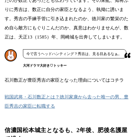
たのが数正であったとも伝わっています。その采配、知将ぶ
りに秀吉は、数正に自分の家臣となるよう、執拗に誘いま
す。秀吉の手練手管に引き込まれたのか、徳川家の繁栄のた
め自ら敵方にもぐりこんだのか、真意はわかりませんが、数
正は、天正13（1585）年、岡崎城を出奔してしまいます。
今で言うヘッドハンティング？秀吉は、見る目あるなぁ。
大河ドラマ大好き♡トッキー
石川数正が豊臣秀吉の家臣となった理由についてはコチラ
戦国武将・石川数正とは？徳川家康から去った唯一の男、豊
臣秀吉の家臣に転職する
信濃国松本城主となるも、2年後、肥後名護屋