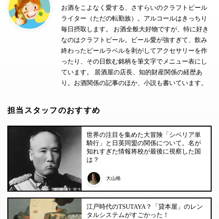
お酒をこよなく愛する、さすらいのクラフトビール
ライター（ただの転勤族）。アルコールはきっちり
毎日摂取します。 お酒全般大好物ですが、特に好き
なのはクラフトビール。ビール愛が強すぎて、飲み
終わったビールラベルを剥がしてアクセサリーを作
ったり、その日飲む銘柄を筆文字でメニュー表にし
ています。 居酒屋の店長、知的財産関係の経歴あ
り。お酒関係の記事のほか、小説も書いています。
担当スタッフのおすすめ
世界の注目を集めた大冒険「シベリア単
騎行」と日英同盟の関係について。名が
知れすぎた情報将校が最後に視察した国
は？
大山格
江戸時代のTSUTAYA？「貸本屋」のレン
タルシステムがすごかった！