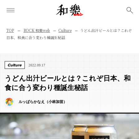
検索
TOP
ROCK 和樂web
Culture
うどん出汁ビールとは？これぞ
日本、和食に合う変わり種誕生秘話
Culture
2022.09.17
うどん出汁ビールとは？これぞ日本、和
食に合う変わり種誕生秘話
ルッぱらかなえ（小林加苗）