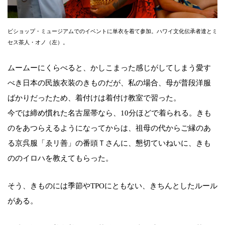
ビショップ・ミュージアムでのイベントに単衣を着て参加。ハワイ文化伝承者達とミ
セス茶人・オノ（左）。
ムームーにくらべると、かしこまった感じがしてしまう愛す
べき日本の民族衣装のきものだが、私の場合、母が普段洋服
ばかりだったため、着付けは着付け教室で習った。
今では締め慣れた名古屋帯なら、10分ほどで着られる。きも
のをあつらえるようになってからは、祖母の代からご縁のあ
る京呉服「ゑリ善」の番頭Ｔさんに、懇切ていねいに、きも
ののイロハを教えてもらった。
そう、きものには季節やTPOにともない、きちんとしたルール
がある。