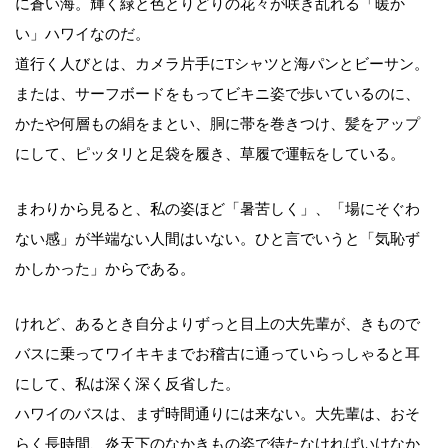
に蒼い海。輝く緑と色とりどりの花々が咲き乱れる「暖か
い」ハワイなのだ。
道行く人びとは、カメラ片手にTシャツと海パンとビーサン。
または、サーフボードをもってビキニ姿で歩いているのに、
かたや何層もの絹をまとい、胴に帯を巻きつけ、髪をアップ
にして、ピッタリと足袋を履き、草履で運転をしている。
まわりから見ると、私の姿ほど「暑苦しく」、「場にそぐわ
ない感」が半端ない人間はいない。ひと言でいうと「気恥ず
かしかった」からである。
けれど、あるとき自分よりずっと目上の大先輩が、きもので
バスに乗ってワイキキまでお稽古に通っていらっしゃると耳
にして、私は深く深く反省した。
ハワイのバスは、まず時間通りには来ない。大先輩は、おそ
らく長時間、炎天下のなかきもの姿で待たなければいけなか