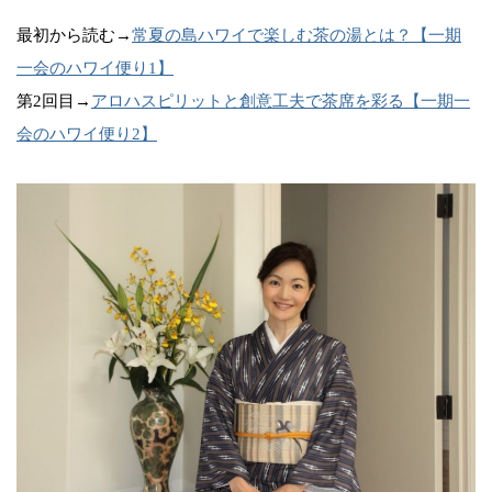
最初から読む→
常夏の島ハワイで楽しむ茶の湯とは？【一期
一会のハワイ便り1】
第2回目→
アロハスピリットと創意工夫で茶席を彩る【一期一
会のハワイ便り2】