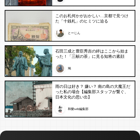
このお札何かがおかしい…京都で見つけ
た「十銭札」のヒミツに迫る
とーじん
石田三成と豊臣秀吉の絆はここから始ま
った！「三献の茶」に見る知将の素顔
鳩
雨の日は好き？ 嫌い？ 南の島の大魔王だ
った私の場合【編集部スタッフが繋ぐ、
日本文化の思い出】
和樂web編集部