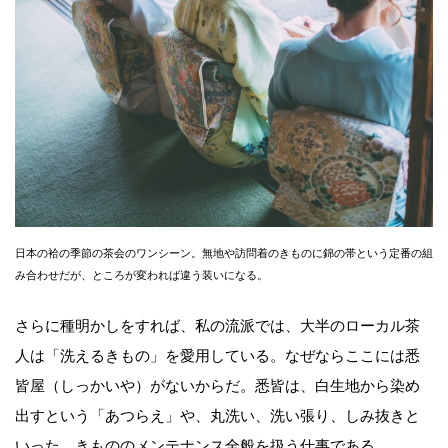
日本の袷の季節の茶会のワンシーン。無地や訪問着のきものに錦の帯という定番の組
み合わせだが、ところが変われば違う装いになる。
さらに種明かしをすれば、私の流派では、大半のローカル茶
人は「洗えるきもの」を愛用している。なぜならここには悉
皆屋（しっかいや）がないからだ。悉皆は、白生地から染め
出すという「あつらえ」や、丸洗い、洗い張り、しみ抜きと
いった、きもののメンテナンス全般を扱う仕事である。