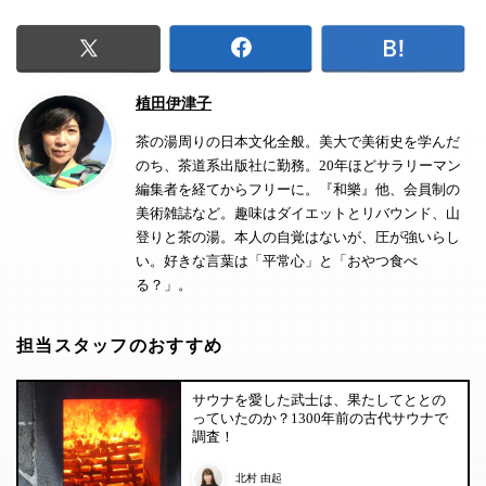
植田伊津子
茶の湯周りの日本文化全般。美大で美術史を学んだ
のち、茶道系出版社に勤務。20年ほどサラリーマン
編集者を経てからフリーに。『和樂』他、会員制の
美術雑誌など。趣味はダイエットとリバウンド、山
登りと茶の湯。本人の自覚はないが、圧が強いらし
い。好きな言葉は「平常心」と「おやつ食べ
る？」。
担当スタッフのおすすめ
サウナを愛した武士は、果たしてととの
っていたのか？1300年前の古代サウナで
調査！
北村 由起