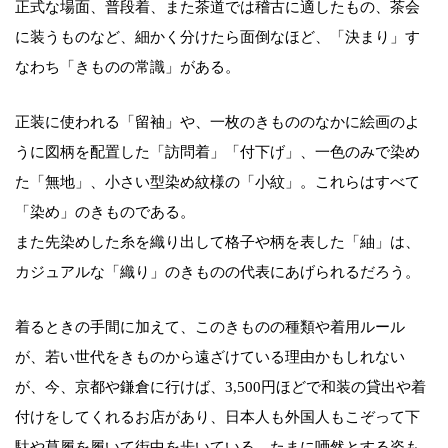
正式な場面、普段着、また茶道では稽古に適したもの、茶会
に装うものなど、細かく分けたら面倒なほど、「決まり」す
なわち「きものの常識」がある。
正装に使われる「留袖」や、一枚のきもののなかに絵画のよ
うに図柄を配置した「訪問着」「付下げ」、一色のみで染め
た「無地」、小さい型染め紋様の「小紋」。これらはすべて
「染め」のきものである。
また先染めした糸を織り出して格子や柄を表した「紬」は、
カジュアルな「織り」のきものの代表にあげられるだろう。
着るときの手間に加えて、このきものの種類や着用ルール
が、若い世代をきものから遠ざけている理由かもしれない
が、今、京都や鎌倉に行けば、3,500円ほどで和装の貸出や着
付けをしてくれるお店があり、日本人も外国人もこぞって下
駄や草履を履いて街中を歩いている。たまに唖然とする姿も