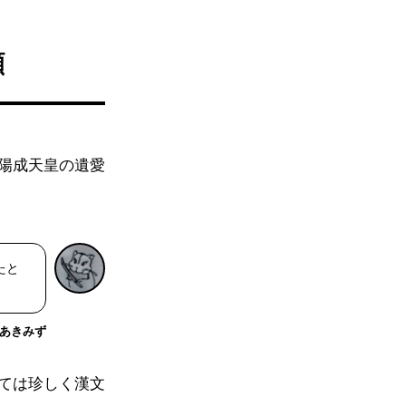
顔
陽成天皇の遺愛
たと
あきみず
ては珍しく漢文