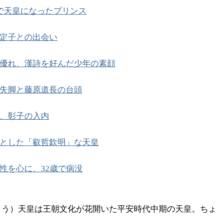
で天皇になったプリンス
定子との出会い
優れ、漢詩を好んだ少年の素顔
失脚と藤原道長の台頭
、彰子の入内
とした「叡哲欽明」な天皇
性を心に、32歳で病没
ょう）天皇は王朝文化が花開いた平安時代中期の天皇。ちょ