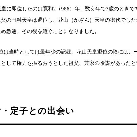
天皇に即位したのは寛和2（986）年、数え年で7歳のときで
に父の円融天皇は退位し、花山（かざん）天皇の御代でした
ため急遽、その後を継ぐことになりました。
即位は当時としては最年少の記録。花山天皇退位の陰には、
）として権力を振るおうとした祖父、兼家の陰謀があったと
后・定子との出会い