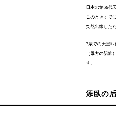
日本の第66代
このときすで
突然出家した
7歳での天皇
（母方の親族
す。
添臥の