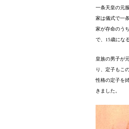
一条天皇の元服
家は儀式で一
家が存命のう
で、15歳にな
皇族の男子が
り、定子もこ
性格の定子を
きました。