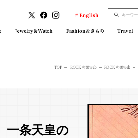
# English
e
Jewelry＆Watch
Fashion＆きもの
Travel
TOP
ROCK 和樂web
ROCK 和樂web
 一条天皇の