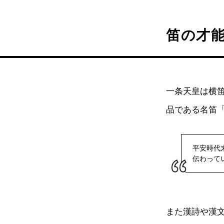
笛の才
一条天皇は横
品である名笛
平安時代
伝わって
また漢詩や漢