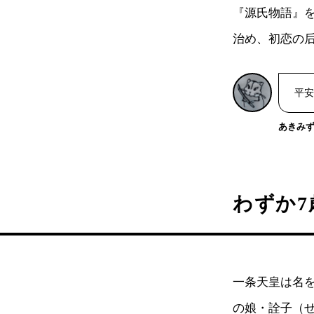
『源氏物語』
治め、初恋の
平安
あきみ
わずか
一条天皇は名
の娘・詮子（せ