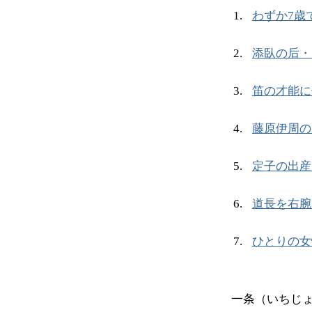
わずか7歳
添臥の后・
笛の才能に
藤原伊周の
定子の出産
道長を右腕
ひとりの女
一条（いちじ