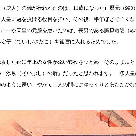
（成人）の儀が行われたのは、11歳になった正暦元（990
条天皇に冠を授ける役目を担い、その後、半年ほどで亡くな
ちに一条天皇の元服を急いだのは、長男である藤原道隆（み
る定子（ていし/さだこ）を後宮に入れるためでした。
元服した夜に年上の女性が添い寝役をつとめ、そのまま后と
の「添臥（そいぶし）の后」だったと思われます。一条天皇
姉のように慕い、やがて二人の間にはゆっくりとあたたかな