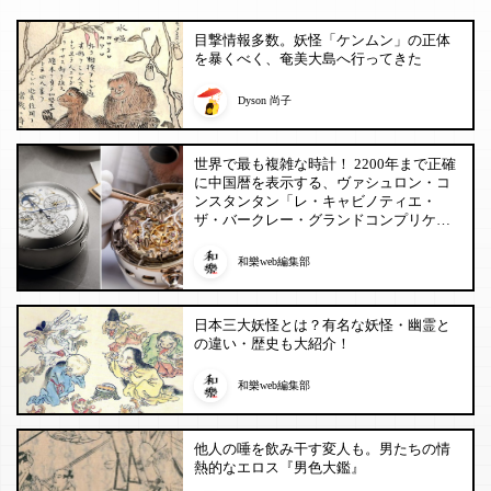
目撃情報多数。妖怪「ケンムン」の正体
を暴くべく、奄美大島へ行ってきた
Dyson 尚子
世界で最も複雑な時計！ 2200年まで正確
に中国暦を表示する、ヴァシュロン・コ
ンスタンタン「レ・キャビノティエ・
ザ・バークレー・グランドコンプリケー
ション」
和樂web編集部
日本三大妖怪とは？有名な妖怪・幽霊と
の違い・歴史も大紹介！
和樂web編集部
他人の唾を飲み干す変人も。男たちの情
熱的なエロス『男色大鑑』