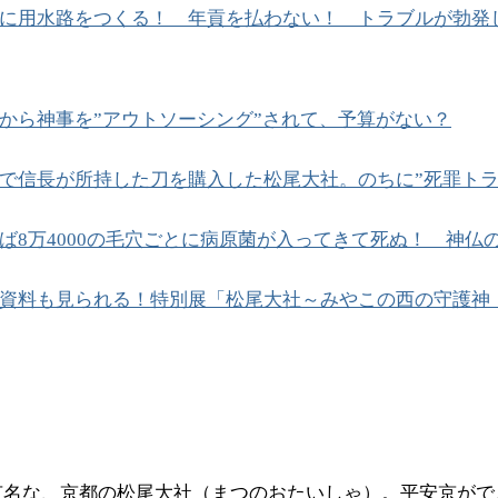
に用水路をつくる！ 年貢を払わない！ トラブルが勃発
から神事を”アウトソーシング”されて、予算がない？
で信長が所持した刀を購入した松尾大社。のちに”死罪トラ
ば8万4000の毛穴ごとに病原菌が入ってきて死ぬ！ 神仏
資料も見られる！特別展「松尾大社～みやこの西の守護神
有名な、京都の松尾大社（まつのおたいしゃ）。平安京がで