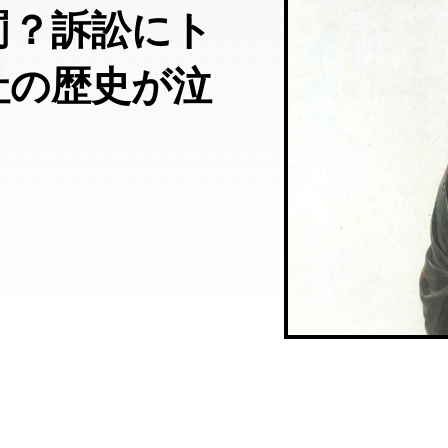
罰？訴訟にト
社の歴史が泣