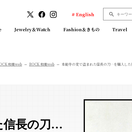
# English
e
Jewelry＆Watch
Fashion＆きもの
Travel
OCK 和樂web
ROCK 和樂web
本能寺の変で盗まれた信長の刀…を購入した
た信長の刀…