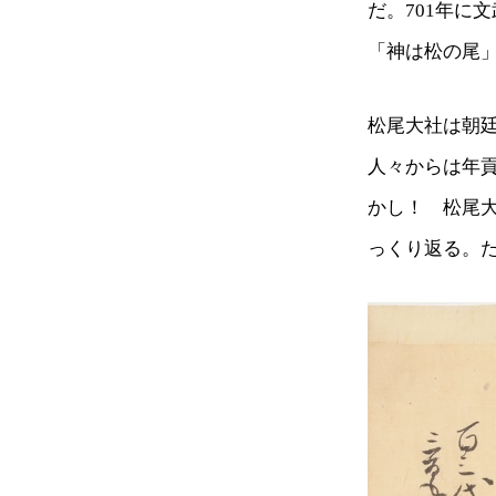
だ。701年に
「神は松の尾
松尾大社は朝
人々からは年
かし！ 松尾
っくり返る。