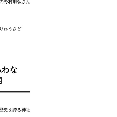
の野村朋弘さん
りゅうさど
払わな
閣
歴史を誇る神社