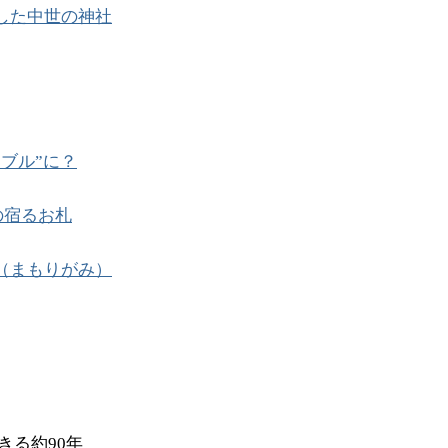
した中世の神社
ブル”に？
の宿るお札
（まもりがみ）
きる約90年