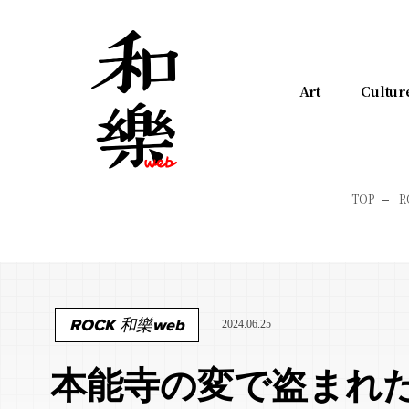
Art
Cultur
TOP
R
ROCK 和樂web
2024.06.25
本能寺の変で盗まれ