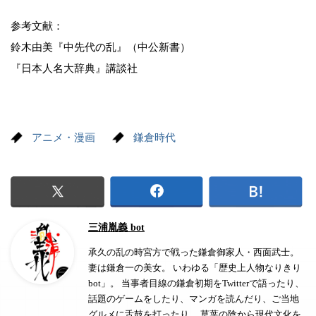
参考文献：
鈴木由美『中先代の乱』（中公新書）
『日本人名大辞典』講談社
アニメ・漫画
鎌倉時代
三浦胤義 bot
承久の乱の時宮方で戦った鎌倉御家人・西面武士。
妻は鎌倉一の美女。 いわゆる「歴史上人物なりきり
bot」。 当事者目線の鎌倉初期をTwitterで語ったり、
話題のゲームをしたり、マンガを読んだり、ご当地
グルメに舌鼓を打ったり。 草葉の陰から現代文化を