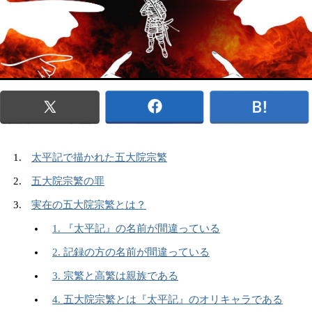
太平記で描かれた五大院宗繁
五大院宗繁の罪
実在の五大院宗繁とは？
1. 『太平記』の名前が間違っている
2. 記録の方の名前が間違っている
3. 宗繁と高繁は親族である
4. 五大院宗繁とは『太平記』のオリキャラである