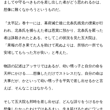
ましてや守るべきものを差し出した者がどう思われるかは、
想像に難くなかろうというものだ。
『太平記』巻十一には、幕府滅亡後に北条氏残党の捜索が行
われ、北条氏を捕らえた者は恩賞に預かり、北条氏を匿った
者は誅殺されたとある。そしてこの状況を見た五大院は、
「果報の尽き果てた人を助けて死ぬよりは、所領の一所でも
安堵してもらった方が良い」と考えた。
物語の記述はアッサリではあるが、幼い甥っ子と自分の命を
天秤にかける……想像しただけでストレスだな。自分の命は
大事だが、かといって幼い甥っ子を平気で差し出せるかと言
えば、そんなことはなかろう。
そして五大院も邦時を差し出せば、どんな誹りをうけるかを
想像しなかったわけではあるまい。生き延びるためにワンチ