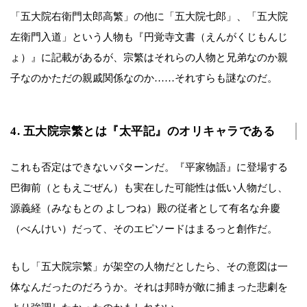
「五大院右衛門太郎高繁」の他に「五大院七郎」、「五大院
左衛門入道」という人物も『円覚寺文書（えんがくじもんじ
ょ）』に記載があるが、宗繁はそれらの人物と兄弟なのか親
子なのかただの親戚関係なのか……それすらも謎なのだ。
4. 五大院宗繁とは『太平記』のオリキャラである
これも否定はできないパターンだ。『平家物語』に登場する
巴御前（ともえごぜん）も実在した可能性は低い人物だし、
源義経（みなもとの よしつね）殿の従者として有名な弁慶
（べんけい）だって、そのエピソードはまるっと創作だ。
もし「五大院宗繁」が架空の人物だとしたら、その意図は一
体なんだったのだろうか。それは邦時が敵に捕まった悲劇を