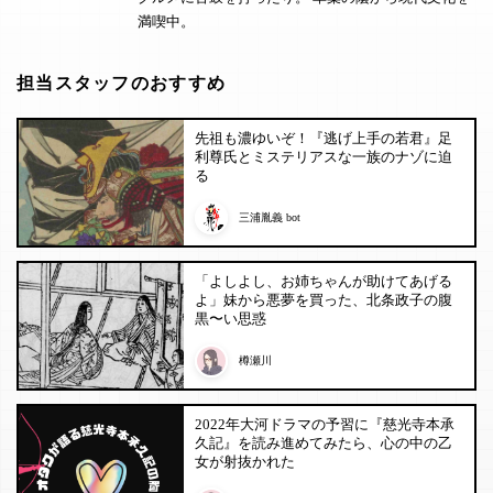
満喫中。
担当スタッフのおすすめ
先祖も濃ゆいぞ！『逃げ上手の若君』足
利尊氏とミステリアスな一族のナゾに迫
る
三浦胤義 bot
「よしよし、お姉ちゃんが助けてあげる
よ」妹から悪夢を買った、北条政子の腹
黒〜い思惑
樽瀬川
2022年大河ドラマの予習に『慈光寺本承
久記』を読み進めてみたら、心の中の乙
女が射抜かれた