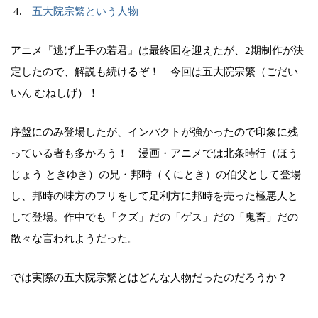
五大院宗繁という人物
アニメ『逃げ上手の若君』は最終回を迎えたが、2期制作が決
定したので、解説も続けるぞ！ 今回は五大院宗繁（ごだい
いん むねしげ）！
序盤にのみ登場したが、インパクトが強かったので印象に残
っている者も多かろう！ 漫画・アニメでは北条時行（ほう
じょう ときゆき）の兄・邦時（くにとき）の伯父として登場
し、邦時の味方のフリをして足利方に邦時を売った極悪人と
して登場。作中でも「クズ」だの「ゲス」だの「鬼畜」だの
散々な言われようだった。
では実際の五大院宗繁とはどんな人物だったのだろうか？