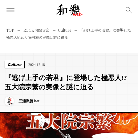
検索
TOP
ROCK 和樂web
Culture
『逃げ上手の若君』に登場した
極悪人!? 五大院宗繁の実像と謎に迫る
Culture
2024.12.18
『逃げ上手の若君』に登場した極悪人!?
五大院宗繁の実像と謎に迫る
三浦胤義 bot