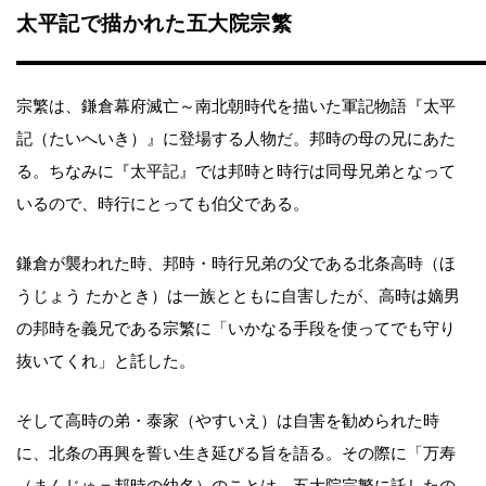
太平記で描かれた五大院宗繁
宗繁は、鎌倉幕府滅亡～南北朝時代を描いた軍記物語『太平
記（たいへいき）』に登場する人物だ。邦時の母の兄にあた
る。ちなみに『太平記』では邦時と時行は同母兄弟となって
いるので、時行にとっても伯父である。
鎌倉が襲われた時、邦時・時行兄弟の父である北条高時（ほ
うじょう たかとき）は一族とともに自害したが、高時は嫡男
の邦時を義兄である宗繁に「いかなる手段を使ってでも守り
抜いてくれ」と託した。
そして高時の弟・泰家（やすいえ）は自害を勧められた時
に、北条の再興を誓い生き延びる旨を語る。その際に「万寿
（まんじゅ＝邦時の幼名）のことは、五大院宗繁に託したの