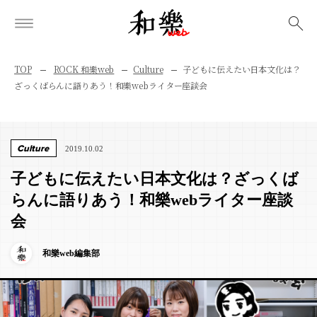
検索
TOP
ROCK 和樂web
Culture
子どもに伝えたい日本文化は？
ざっくばらんに語りあう！和樂webライター座談会
Culture
2019.10.02
子どもに伝えたい日本文化は？ざっくば
らんに語りあう！和樂webライター座談
会
和樂web編集部