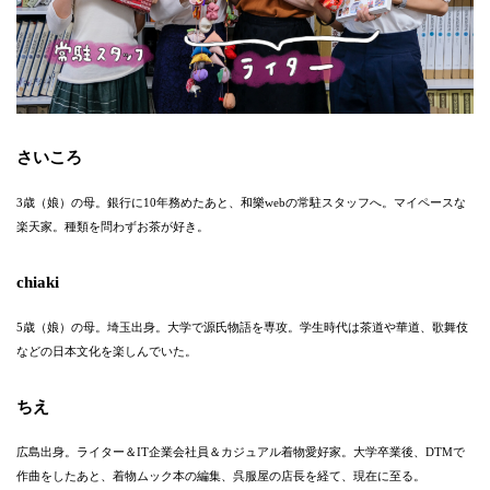
さいころ
3歳（娘）の母。‪銀行に10年務めたあと、和樂webの常駐スタッフへ。マイペースな
楽天家。種類を問わずお茶が好き。
chiaki
5歳（娘）の母。埼玉出身。大学で源氏物語を専攻。学生時代は茶道や華道、歌舞伎
などの日本文化を楽しんでいた。
ちえ
広島出身。ライター＆IT企業会社員＆カジュアル着物愛好家。大学卒業後、DTMで
作曲をしたあと、着物ムック本の編集、呉服屋の店長を経て、現在に至る。