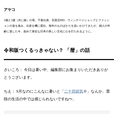
アヤコ
3歳と5歳（共に娘）の母。千葉出身。百貨店MD、ヴィンテージショップとファッシ
ョンの道を進み、出産を機に退社。海外のものばかりを追いかけてきたが、婦人の年
齢に達した今、改めて身近な日本の美しい文化に心を打たれるように。
令和版つくるっきゃない？ 「暦」の話
さいころ： 今日は暑い中、編集部にお集まりいただきありが
とうございます。
ちえ： 9月なのにこんなに暑いと「
二十四節気
※」なんか、普
段の生活の中では感じられないですね〜。