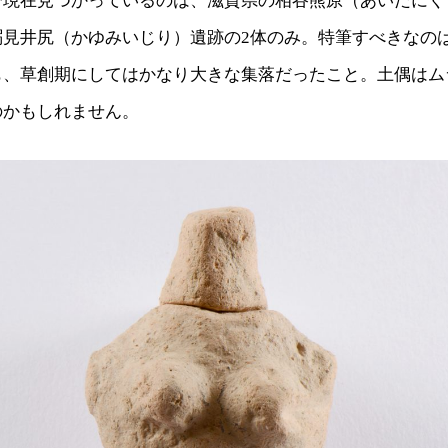
で現在見つかっているのは、滋賀県の相谷熊原（あいだにく
粥見井尻（かゆみいじり）遺跡の2体のみ。特筆すべきなの
も、草創期にしてはかなり大きな集落だったこと。土偶はム
のかもしれません。