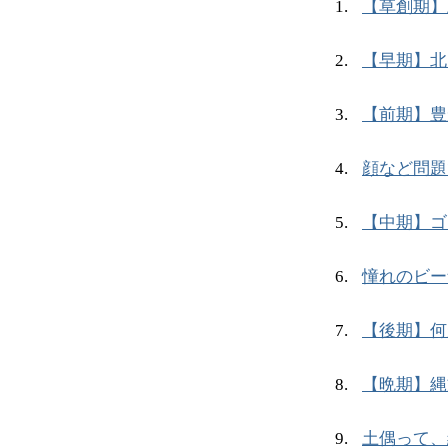
【草創期】
【早期】北
【前期】豊
顔など問題
【中期】ゴ
憧れのビー
【後期】何
【晩期】縄
土偶って、