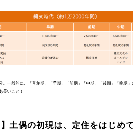
分。一般的に、「草創期」「早期」「前期」「中期」「後期」「晩期」
あ長いこと！
期】土偶の初現は、定住をはじめ