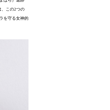
まはら）遺跡
は、この2つの
ラを守る女神的