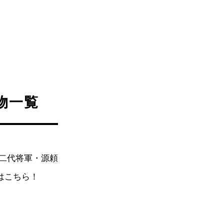
物一覧
二代将軍・源頼
はこちら！