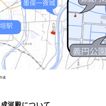
作成
、成河殿について