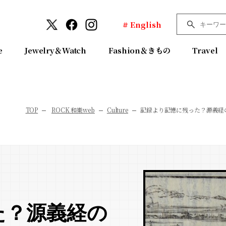
# English
e
Jewelry＆Watch
Fashion＆きもの
Travel
TOP
ROCK 和樂web
Culture
記録より記憶に残った？源義経
た？源義経の