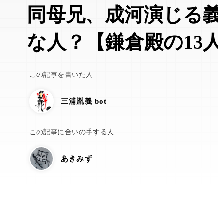
同母兄、成河演じる
な人？【鎌倉殿の13
この記事を書いた人
三浦胤義 bot
この記事に合いの手する人
あきみず