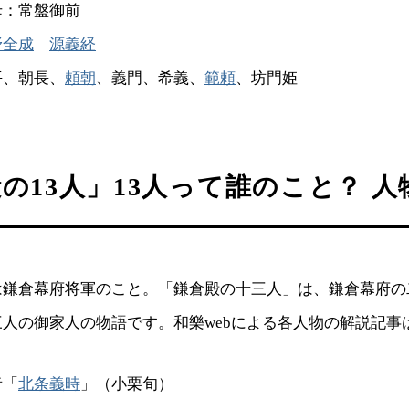
母：常盤御前
野全成
源義経
平、朝長、
頼朝
、義門、希義、
範頼
、坊門姫
の13人」13人って誰のこと？ 人
は鎌倉幕府将軍のこと。「鎌倉殿の十三人」は、鎌倉幕府の
人の御家人の物語です。和樂webによる各人物の解説記事
者「
北条義時
」（小栗旬）