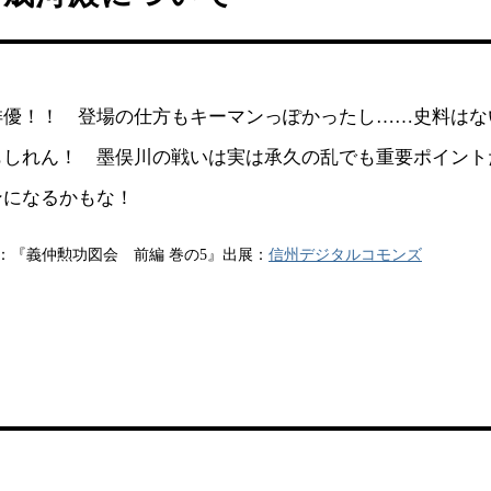
俳優！！ 登場の仕方もキーマンっぽかったし……史料はな
もしれん！ 墨俣川の戦いは実は承久の乱でも重要ポイント
ンになるかもな！
：『義仲勲功図会 前編 巻の5』出展：
信州デジタルコモンズ
物