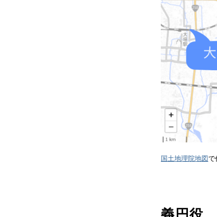
国土地理院地図
で
義円役