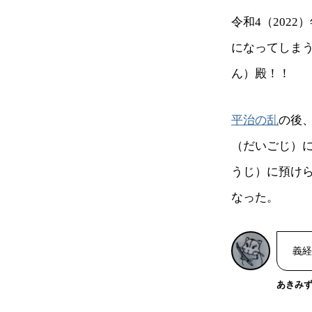
令和4（202
になってしま
ん）殿！！
平治の乱
の後
（だいごじ）
うじ）に預け
なった。
義経
あきみ