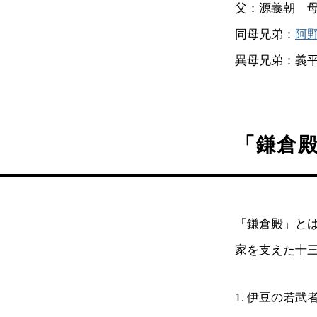
父：源義朝 
同母兄弟：
阿
異母兄弟：義
「鎌倉殿
「鎌倉殿」と
家を支えた十三
1. 伊豆の若武