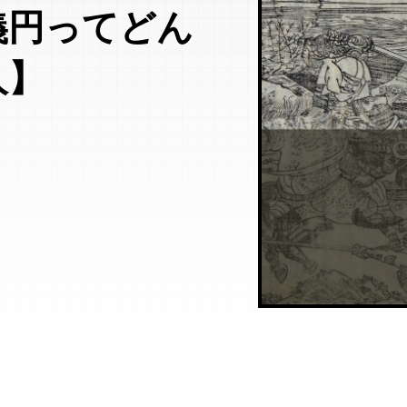
義円ってどん
人】