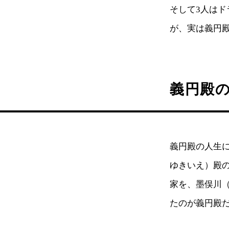
そして3人は
が、実は義円
義円殿
義円殿の人生
ゆきいえ）殿の
家を、墨俣川
たのが義円殿