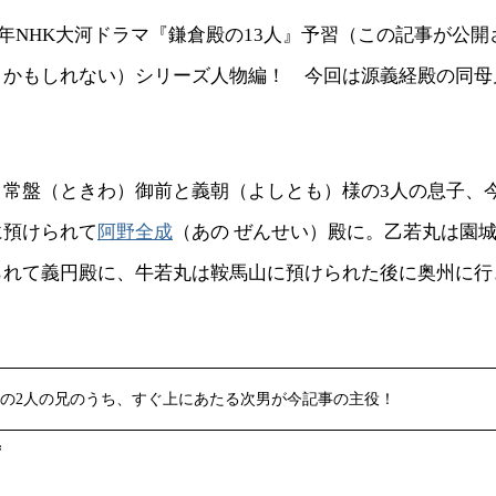
2）年NHK大河ドラマ『鎌倉殿の13人』予習（この記事が公
うかもしれない）シリーズ人物編！ 今回は源義経殿の同母
、常盤（ときわ）御前と義朝（よしとも）様の3人の息子、
に預けられて
阿野全成
（あの ぜんせい）殿に。乙若丸は園
られて義円殿に、牛若丸は鞍馬山に預けられた後に奥州に行
の2人の兄のうち、すぐ上にあたる次男が今記事の主役！
ず