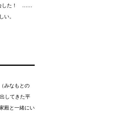
会した！ ……
しい。
（みなもとの
進出してきた平
家殿と一緒にい