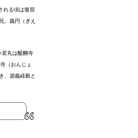
開される頃は復習
兄、義円（ぎえ
今若丸は醍醐寺
城寺（おんじょ
き、源義経殿と