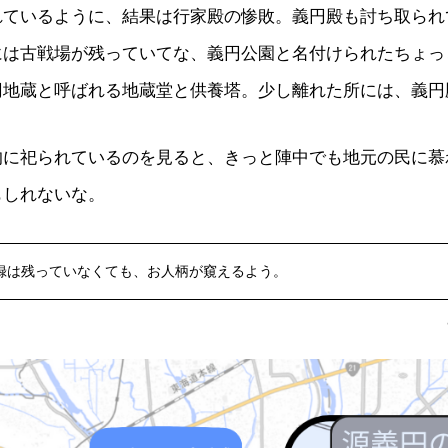
れているように、結果は行家殿の惨敗。義円殿も討ち取られ
には古戦場が残っていてな、義円公園と名付けられたちょっ
円地蔵と呼ばれる地蔵堂と供養塔。少し離れた所には、義円
的に祀られているのを見ると、きっと陣中でも地元の民に慕
もしれないな。
録は残っていなくても、お人柄が窺えるよう。