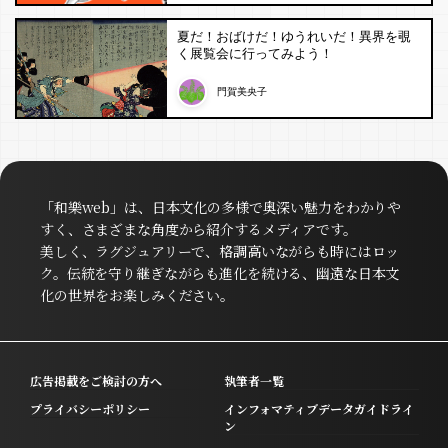
夏だ！おばけだ！ゆうれいだ！異界を覗
く展覧会に行ってみよう！
門賀美央子
「和樂web」は、日本文化の多様で奥深い魅力をわかりや
すく、さまざまな角度から紹介するメディアです。
美しく、ラグジュアリーで、格調高いながらも時にはロッ
ク。伝統を守り継ぎながらも進化を続ける、幽遠な日本文
化の世界をお楽しみください。
広告掲載をご検討の方へ
執筆者一覧
プライバシーポリシー
インフォマティブデータガイドライ
ン