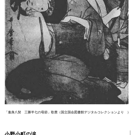
「逢身八契 三勝半七の母節」歌麿（国立国会図書館デジタルコレクションより ）
小野小町の涙