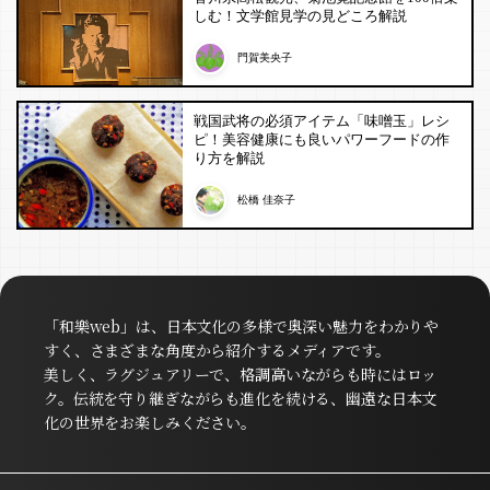
しむ！文学館見学の見どころ解説
門賀美央子
戦国武将の必須アイテム「味噌玉」レシ
ピ！美容健康にも良いパワーフードの作
り方を解説
松橋 佳奈子
「和樂web」は、日本文化の多様で奥深い魅力をわかりや
すく、さまざまな角度から紹介するメディアです。
美しく、ラグジュアリーで、格調高いながらも時にはロッ
ク。伝統を守り継ぎながらも進化を続ける、幽遠な日本文
化の世界をお楽しみください。