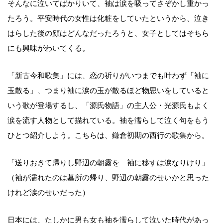
そんなに泣いてばかりいて、袖は涙を吸ってさぞかし重かっ
たろう。平安時代の女性は化粧をしていたというから、泣き
はらした後の顔はどんなだったろうと、女子としてはそちら
にも興味がわいてくる。
「新古今和歌集」には、恋の祈りがいつまでも叶わず「袖に
玉散る」、つまり袖に涙の玉が散るほど物思いをしていると
いう歌が登場するし、「源氏物語」の主人公・光源氏もよく
涙を流す人物として描れている。袖を濡らして泣く句をもう
ひとつ紹介しよう。こちらは、鎌倉初期の西行の歌集から。
「送りおきて帰りし野辺の朝露を 袖に移すは涙なりけり」
（袖が濡れたのは墓所の帰り、野辺の朝露のせいかと思った
けれど涙のせいだった）
日本には、たしかに男も女も袖を濡らして泣いた時代があっ