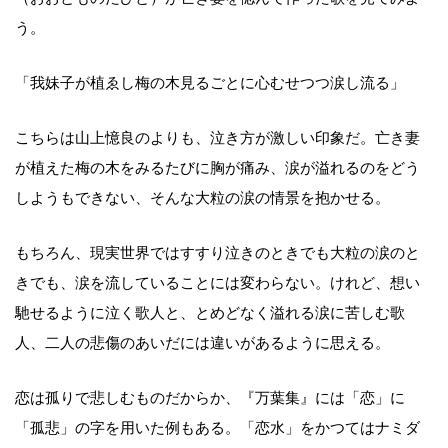
う。
「我妹子が植ゑし梅の木見るごとに心むせつつ涙し流る」
こちらは山上憶良のよりも、泣き方が激しい印象だ。亡き妻
が植えた梅の木をみるたびに胸が痛み、涙が溢れるのをどう
しようもできない、そんな大粒の涙の情景を抱かせる。
もちろん、現実世界ではすすり泣きのときでも大粒の涙のと
きでも、涙を流していることには変わらない。けれど、想い
馳せるように泣く歌人と、とめどなく溢れる涙に苦しむ歌
人、二人の悲傷のあいだには違いがあるように思える。
恋は孤りで悲しむものだからか、『万葉集』には「恋」に
「孤悲」の字を用いた例もある。「恋水」をかつてはナミダ