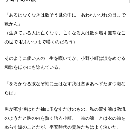
「あるはなくなきは数そう世の中に あわれいづれの日まで
歎かん」
（生きている人は亡くなり、亡くなる人は数を増す無常なこ
の世で 私もいつまで嘆くのだろう）
そのように儚い人の一生を嘆いてか、小野小町は涙をめぐる
和歌をほかにも詠んでいる。
「をろかなる涙なぞ袖に玉はなす我は塞きあへずたぎつ瀬な
らば」
男が流す涙はただ袖に玉なすだけのもの、私の流す涙は激流
のようだと胸の内を熱く語る小町。「袖の涙」とは衣の袖を
ぬらす涙のことだが、平安時代の貴族たちはよく泣いた。