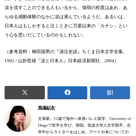
涙を流すことのできる人もいるから、強弱の程度はあれ、あ
らゆる感動体験のなかに涙は潜んでいるようだ。あるいは、
日本人はもしかすると泣くときに万葉以来の「カナシ」とい
う心を思いだしているのかもしれない。
（参考資料：柳田国男の『涕泣史談』ちくま日本文学全集、
1992 / 山折哲雄『涙と日本人』日本経済新聞社、2004）
馬場紀衣
文筆家。12歳で海外へ単身バレエ留学。University of
Otagoで哲学を学び、帰国。筑波大学人文学類卒。在
学中からライターをはじめ、アートや本についての