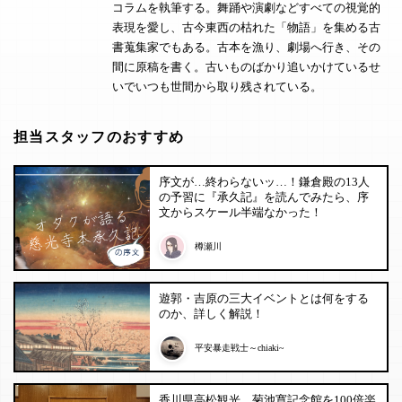
コラムを執筆する。舞踊や演劇などすべての視覚的
表現を愛し、古今東西の枯れた「物語」を集める古
書蒐集家でもある。古本を漁り、劇場へ行き、その
間に原稿を書く。古いものばかり追いかけているせ
いでいつも世間から取り残されている。
担当スタッフのおすすめ
序文が…終わらないッ…！鎌倉殿の13人
の予習に『承久記』を読んでみたら、序
文からスケール半端なかった！
樽瀬川
遊郭・吉原の三大イベントとは何をする
のか、詳しく解説！
平安暴走戦士～chiaki~
香川県高松観光、菊池寛記念館を100倍楽