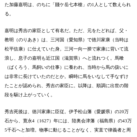
た加藤嘉明は、のちに「賤ケ岳七本槍」の1人として数えられ
る。
嘉明は秀吉の家臣として有名だ。ただ、元をたどれば、父・
教明（のりあき）は、三河国（愛知県）で徳川家康（当時は
松平信康）に仕えていた身。三河一向一揆で家康に背いて流
浪し、息子の嘉明も近江国（滋賀県）へと流れつく。馬喰
（ばくろう、馬飼いの仕事）に養われ、当時から馬の扱いに
は非常に長けていたのだとか。瞬時に馬をいなして手なずけ
たことが認められ、秀吉の家臣に。以降は、順調に出世の階
段を駆け上がっていく。
秀吉死後は、徳川家康に臣従。伊予松山藩（愛媛県）の20万
石から、寛永4（1627）年には、陸奥会津藩（福島県）の43万
5千石へと加増。物事に動じることがなく、実直で律義者と周