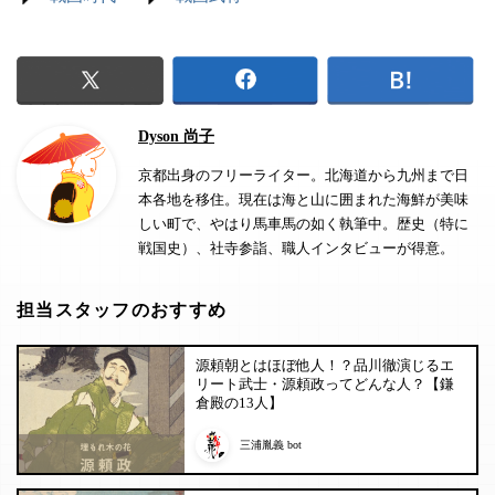
Dyson 尚子
京都出身のフリーライター。北海道から九州まで日
本各地を移住。現在は海と山に囲まれた海鮮が美味
しい町で、やはり馬車馬の如く執筆中。歴史（特に
戦国史）、社寺参詣、職人インタビューが得意。
担当スタッフのおすすめ
源頼朝とはほぼ他人！？品川徹演じるエ
リート武士・源頼政ってどんな人？【鎌
倉殿の13人】
三浦胤義 bot