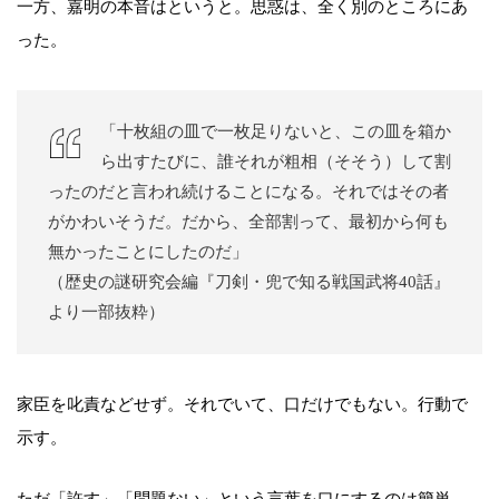
一方、嘉明の本音はというと。思惑は、全く別のところにあ
った。
「十枚組の皿で一枚足りないと、この皿を箱か
ら出すたびに、誰それが粗相（そそう）して割
ったのだと言われ続けることになる。それではその者
がかわいそうだ。だから、全部割って、最初から何も
無かったことにしたのだ」
（歴史の謎研究会編『刀剣・兜で知る戦国武将40話』
より一部抜粋）
家臣を叱責などせず。それでいて、口だけでもない。行動で
示す。
ただ「許す」「問題ない」という言葉を口にするのは簡単