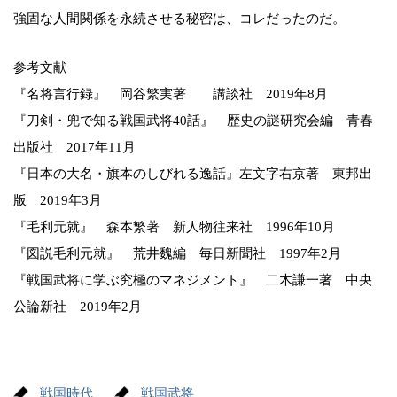
強固な人間関係を永続させる秘密は、コレだったのだ。
参考文献
『名将言行録』 岡谷繁実著 講談社 2019年8月
『刀剣・兜で知る戦国武将40話』 歴史の謎研究会編 青春
出版社 2017年11月
『日本の大名・旗本のしびれる逸話』左文字右京著 東邦出
版 2019年3月
『毛利元就』 森本繁著 新人物往来社 1996年10月
『図説毛利元就』 荒井魏編 毎日新聞社 1997年2月
『戦国武将に学ぶ究極のマネジメント』 二木謙一著 中央
公論新社 2019年2月
戦国時代
戦国武将