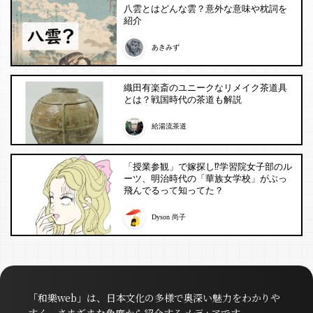
八雲とはどんな雲？意外な意味や枕詞を
紹介
あきみず
織田有楽斎のユニークなリメイク茶道具
とは？戦国時代の茶道も解説
給湯流茶道
「授業参観」で嫁探し⁉︎学習院女子部のル
ーツ、明治時代の「華族女学校」がぶっ
飛んでるって知ってた？
Dyson 尚子
「和樂web」は、日本文化の多様で奥深い魅力をわかりや
すく、さまざまな角度から紹介するメディアです。