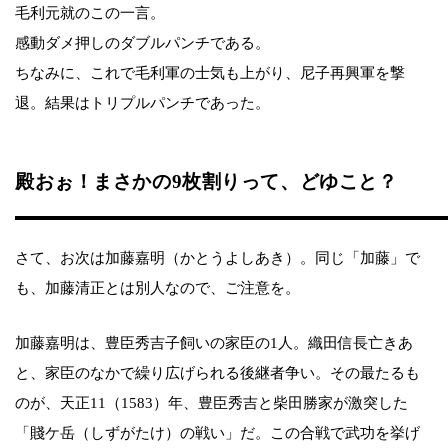
毛利元就のこの一言。
感動ダメ押しのダブルパンチである。
ちなみに、これで毛利軍の士気も上がり、尼子再興軍を撃
退。結果はトリプルパンチであった。
殿おぉ！まさかの9枚割りって、どゆこと？
さて、お次は加藤嘉明（かとうよしあき）。同じ「加藤」で
も、加藤清正とは別人なので、ご注意を。
加藤嘉明は、豊臣秀吉子飼いの家臣の1人。織田信長亡きあ
と、家臣のなかで繰り広げられる後継者争い。その最たるも
のが、天正11（1583）年、豊臣秀吉と柴田勝家が激突した
「賤ケ岳（しずがたけ）の戦い」だ。この合戦で武功を挙げ