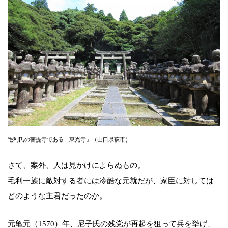
毛利氏の菩提寺である「東光寺」（山口県萩市）
さて、案外、人は見かけによらぬもの。
毛利一族に敵対する者には冷酷な元就だが、家臣に対しては
どのような主君だったのか。
元亀元（1570）年、尼子氏の残党が再起を狙って兵を挙げ、