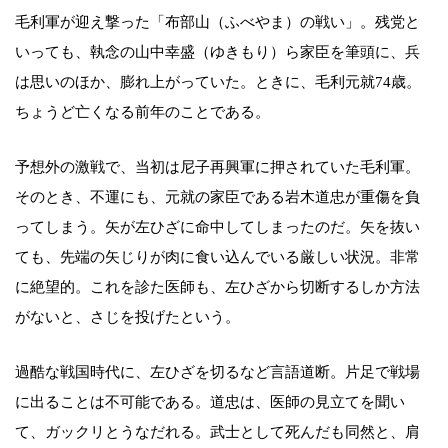
毛利軍が迎え撃った「布部山（ふべやま）の戦い」。残党と
いっても、執念の山中幸盛（ゆきもり）ら家臣を筆頭に、兵
は思いのほか、膨れ上がっていた。ときに、毛利元就74歳。
ちょうど亡くなる前年のことである。
予想外の激戦で、当初は尼子再興軍に押されていた毛利軍。
そのとき、不運にも、元就の家臣である岩木道忠が重傷を負
ってしまう。矢が左ひざに命中してしまったのだ。矢を抜い
ても、先端の矢じりが肉に食い込んでいる厳しい状況。非常
に絶望的。これを診た医師も、左ひざから切断するしか方法
がないと、さじを投げたという。
過酷な戦国時代に、左ひざを切るなど言語道断。片足で戦場
に出ることは不可能である。道忠は、医師の見立てを聞い
て、ガックリとうなだれる。武士として死んだも同然と、肩