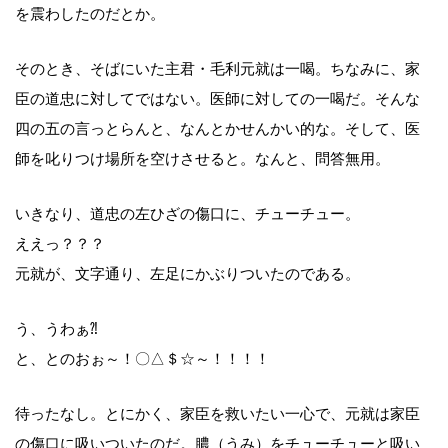
を震わしたのだとか。
そのとき、そばにいた主君・毛利元就は一喝。ちなみに、家
臣の道忠に対してではない。医師に対しての一喝だ。そんな
四の五の言っとらんと、なんとかせんかい的な。そして、医
師を叱りつけ場所を空けさせると。なんと、問答無用。
いきなり、道忠の左ひざの傷口に、チューチュー。
ええっ？？？
元就が、文字通り、左足にかぶりついたのである。
う、うわぁ⁈
と、とのおぉ～！〇△＄☆～！！！！
待ったなし。とにかく、家臣を救いたい一心で、元就は家臣
の傷口に吸いついたのだ。膿（うみ）をチューチューと吸い