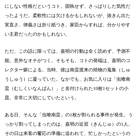
にしない性格だというコト。固執せず、さっぱりした気性だ
ったようだ。柔軟性には欠けるかもしれないが、抜きん出た
実直さ、律義さは折り紙つき。家臣からすれば、分かりやす
い主君だったのかもしれない。
ただ、この話に限っては、嘉明の行動は全く読めず、予測不
能。意外なオチがつく。そもそも、コトの発端は、嘉明のコ
レクター癖による。当時、彼は南蛮渡来の焼物の蒐集（しゅ
うしゅう）に凝っていた。なかでも、お気に入りは「虫喰南
蛮（むしくいなんばん）」と名付けられた10枚1セットの小
皿。非常に大切にしていたという。
ある日、そんな「虫喰南蛮」の1枚が割られる事件が発生。う
っかり割ってしまったのは、嘉明の近習（きんじゅ）の1人。
その日は来客の饗応の準備に追われて、忙しかったというの