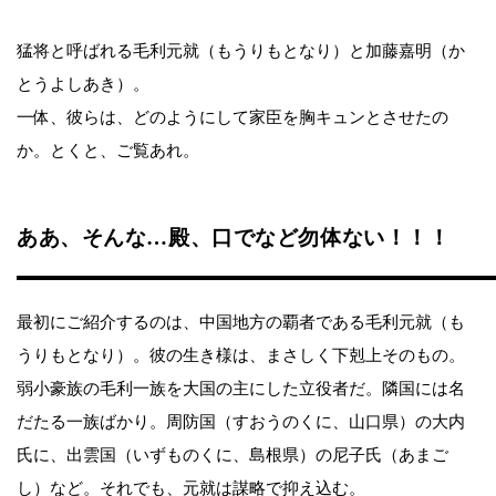
猛将と呼ばれる毛利元就（もうりもとなり）と加藤嘉明（か
とうよしあき）。
一体、彼らは、どのようにして家臣を胸キュンとさせたの
か。とくと、ご覧あれ。
ああ、そんな…殿、口でなど勿体ない！！！
最初にご紹介するのは、中国地方の覇者である毛利元就（も
うりもとなり）。彼の生き様は、まさしく下剋上そのもの。
弱小豪族の毛利一族を大国の主にした立役者だ。隣国には名
だたる一族ばかり。周防国（すおうのくに、山口県）の大内
氏に、出雲国（いずものくに、島根県）の尼子氏（あまご
し）など。それでも、元就は謀略で抑え込む。