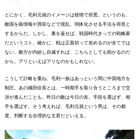
とにかく、毛利元就のイメージは狡猾で邪悪。というのも、
敵国を偽情報や買収などで撹乱、弱体化させる手法を得意と
するからだ。しかし、裏を返せば、戦国時代きっての戦略家
だというコト。確かに、戦は正面切って攻めるのが全てでは
ない。敵方が内紛し自滅すれば、こちらとしても助かるのだ
から。アリといえばアリなのかもしれない。
こうして計略を重ね、毛利一族はあっという間に中国地方を
制圧。あの織田信長とは、一時期手を取り合うところまで交
渉が進んだことも。昨日の敵は今日の友。手段を選ばず、相
手を選ばす。そう考えれば、毛利元就という男は、その都
度、判断する合理的な主君だといえる。