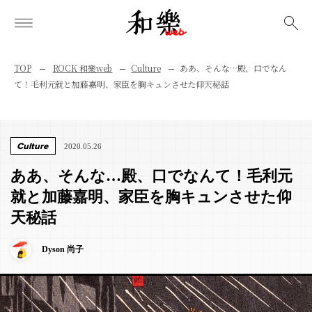
検索
TOP
ROCK 和樂web
Culture
ああ、そんな…殿、口でなん
て！毛利元就と加藤嘉明、家臣を胸キュンさせた仰天秘話
Culture
2020.05.26
ああ、そんな…殿、口でなんて！毛利元
就と加藤嘉明、家臣を胸キュンさせた仰
天秘話
Dyson 尚子